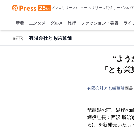
プレスリリース/ニュースリリース配信サービスの
新着
エンタメ
グルメ
旅行
ファッション・美容
ライ
有限会社とも栄菓舗
“よう
「とも栄
有限会社とも栄菓舗
商品
琵琶湖の西、湖岸の町
締役社長：西沢 勝治
ら)』を新発売いたし