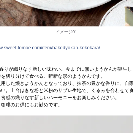
イメージ01
ww.sweet-tomoe.com/item/bakedyokan-kokokara/
な香りが織りなす新しい味わい。今までに無いようかんが誕生し
形を切り分けて食べる、斬新な形のようかんです。
使用した焼きようかんとなっており、抹茶の豊かな香りに、自
わい。土台はきな粉と米粉のサブレ生地で、くるみを合わせて
と食感の織りなす新しいハーモニーをお楽しみください。
、珈琲のお供にもお勧めです。