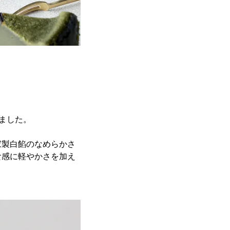
ました。
家製白餡のなめらかさ
食感に軽やかさを加え