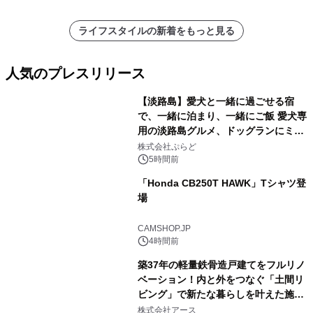
ライフスタイルの新着をもっと見る
人気のプレスリリース
【淡路島】愛犬と一緒に過ごせる宿
で、一緒に泊まり、一緒にご飯 愛犬専
用の淡路島グルメ、ドッグランにミニ
1
プール グランピングとトレーラーハウ
株式会社ぷらど
スの2施設で
5時間前
「Honda CB250T HAWK」Tシャツ登
場
2
CAMSHOP.JP
4時間前
築37年の軽量鉄骨造戸建てをフルリノ
ベーション！内と外をつなぐ「土間リ
ビング」で新たな暮らしを叶えた施工
3
事例を株式会社アースが公開
株式会社アース