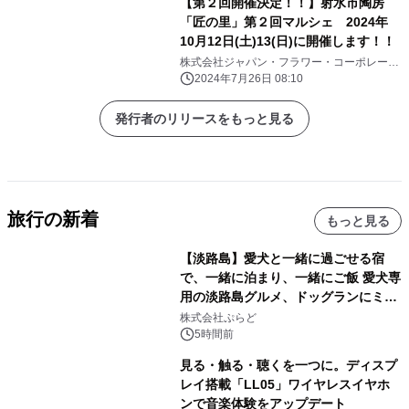
【第２回開催決定！！】射水市陶房
「匠の里」第２回マルシェ 2024年
10月12日(土)13(日)に開催します！！
株式会社ジャパン・フラワー・コーポレーシ
ョン
2024年7月26日 08:10
発行者のリリースをもっと見る
旅行の新着
もっと見る
【淡路島】愛犬と一緒に過ごせる宿
で、一緒に泊まり、一緒にご飯 愛犬専
用の淡路島グルメ、ドッグランにミニ
プール グランピングとトレーラーハウ
株式会社ぷらど
スの2施設で
5時間前
見る・触る・聴くを一つに。ディスプ
レイ搭載「LL05」ワイヤレスイヤホ
ンで音楽体験をアップデート