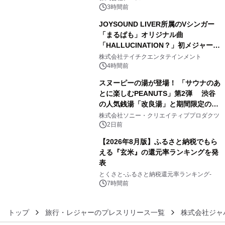
3時間前
JOYSOUND LIVER所属のVシンガー
「まるぱも」オリジナル曲
「HALLUCINATION？」初メジャー配
4
信リリース決定！
株式会社テイチクエンタテインメント
4時間前
スヌーピーの湯が登場！ 「サウナのあ
とに楽しむPEANUTS」第2弾 渋谷
の人気銭湯「改良湯」と期間限定のコ
5
ラボレーション サウナイキタイコラ
株式会社ソニー・クリエイティブプロダクツ
ボグッズも発売決定！
2日前
【2026年8月版】ふるさと納税でもら
える『玄米』の還元率ランキングを発
表
6
とくさと-ふるさと納税還元率ランキング-
7時間前
トップ
旅行・レジャーのプレスリリース一覧
株式会社ジャ