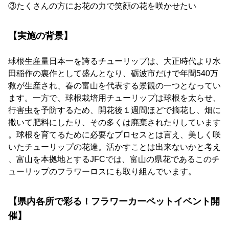
③たくさんの方にお花の力で笑顔の花を咲かせたい
【実施の背景】
球根生産量日本一を誇るチューリップは、大正時代より水
田稲作の裏作として盛んとなり、砺波市だけで年間540万
救が生産され、春の富山を代表する景観の一つとなってい
ます。一方で、球根栽培用チューリップは球根を太らせ、
行害虫を予防するため、開花後１週間ほどで摘花し、畑に
撒いて肥料にしたり、その多くは廃棄されたりしています
。球根を育てるために必要なプロセスとは言え、美しく咲
いたチューリップの花達。活かすことは出来ないかと考え
、富山を本拠地とするJFCでは、富山の県花であるこのチ
ューリップのフラワーロスにも取り組んでいます。
【県内各所で彩る！フラワーカーペットイベント開
催】