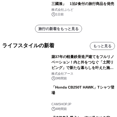
三國湊」 1泊2食付の旅行商品を発売
株式会社ぷらど
1日前
旅行の新着をもっと見る
ライフスタイルの新着
もっと見る
築37年の軽量鉄骨造戸建てをフルリノ
ベーション！内と外をつなぐ「土間リ
ビング」で新たな暮らしを叶えた施工
事例を株式会社アースが公開
株式会社アース
3時間前
「Honda CB250T HAWK」Tシャツ登
場
CAMSHOP.JP
4時間前