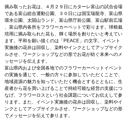
摘み取ったお花は、４月２９日にカターレ富山の試合会場
である富山総合運動公園、３０日には国宝瑞龍寺、富山県
環水公園、太閤山ランド、富山県庁前公園、富山駅前広場
、富山県内各所をフラワーカーペットで彩ります。球根栽
培用に摘み取られた花も、輝く場所を創りたいと考えてい
ます。平和を願い描くのは「PEACE」の文字。イベント
実施後の花弁は回収し、染料やインクとしてアップサイク
ルさせ、ワークショップなどの形でお花が紡ぐ未来へのメ
ッセージを伝えます。
富山県内および全国各地でのフラワーカーペットイベント
の実施を通じて、一般の方々に参加していただくことで、
地域資源の魅力を知っていただく機会とするとともに、生
産者から花を買い上げることで持続可能な経営の支援につ
なげ、フラワーロスという社会課題についてお伝えして参
ります。また、イベント実施後の花弁は回収し、染料やイ
ンクとしてアップサイクルさせ、ワークショップなどの形
でメッセージを伝えて参ります。