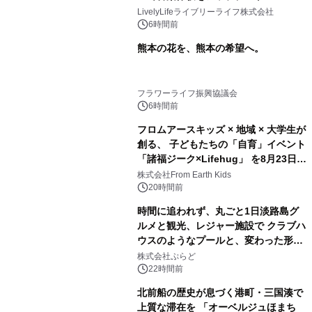
LivelyLifeライブリーライフ株式会社
6時間前
熊本の花を、熊本の希望へ。
フラワーライフ振興協議会
6時間前
フロムアースキッズ × 地域 × 大学生が
創る、 子どもたちの「自育」イベント
「諸福ジーク×Lifehug」 を8月23日
(日)開催
株式会社From Earth Kids
20時間前
時間に追われず、丸ごと1日淡路島グ
ルメと観光、レジャー施設で クラブハ
ウスのようなプールと、変わった形の
サウナも 「THE BOXY AWAJI」のお
株式会社ぷらど
得な素泊まり連泊プランで
22時間前
北前船の歴史が息づく港町・三国湊で
上質な滞在を 「オーベルジュほまち