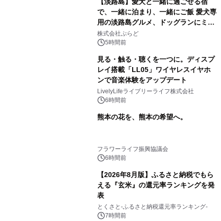
【淡路島】愛犬と一緒に過ごせる宿
で、一緒に泊まり、一緒にご飯 愛犬専
用の淡路島グルメ、ドッグランにミニ
プール グランピングとトレーラーハウ
株式会社ぷらど
スの2施設で
5時間前
見る・触る・聴くを一つに。ディスプ
レイ搭載「LL05」ワイヤレスイヤホ
ンで音楽体験をアップデート
LivelyLifeライブリーライフ株式会社
6時間前
熊本の花を、熊本の希望へ。
フラワーライフ振興協議会
6時間前
【2026年8月版】ふるさと納税でもら
える『玄米』の還元率ランキングを発
表
とくさと-ふるさと納税還元率ランキング-
7時間前