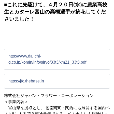
■これに先駆けて、４月２０日(水)に農業高校
生とカターレ富山の高橋選手が摘花してくだ
さいました！
http://www.daiichi-
g.co.jp/komin/info/siryo/33t3/km21_33t3.pdf
https://jfc.thebase.in
株式会社ジャパン・フラワー・コーポレーション
＜事業内容＞
富山県を拠点とし、北陸関東・関西にも展開する国内ベ
スト5に入る花き流通業者である。ベトナムにも現地法人