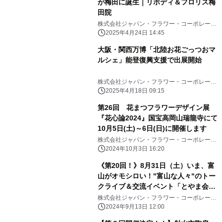
が梅田に誕生｜リボディ＆フロリス梅
田院
株式会社ジャパン・フラワー・コーポレーシ
ョン
2025年4月24日 14:45
大阪・関西万博「北陸お花ごっつおマ
ルシェ」能登復興支援で出展開始
株式会社ジャパン・フラワー・コーポレーシ
ョン
2025年4月18日 09:15
第26回 花まつフラワーデザイン展
『花心論2024』国宝高岡山瑞龍寺にて
10月5日(土)～6日(日)に開催します
株式会社ジャパン・フラワー・コーポレーシ
ョン
2024年10月3日 16:20
《第20回！》8月31日（土）いま、富
山がオモシロい！"富山な人々"のトー
クライブ＆交流イベント「とやま会
議」vol.20開催しました！！
株式会社ジャパン・フラワー・コーポレーシ
ョン
2024年9月13日 12:00