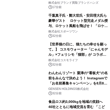
株式会社ブランド買取ブランドハンズ
17分前
千葉真子氏・鄭大世氏・安田理大氏ら
豪華ゲスト ロケット型完走メダル授
与、ロケット風船を飛ばせ！ 「ロケッ
トマラソン2026」開催
株式会社スポーツワン
32分前
【世界猫の日に、猫たちの幸せを願っ
て。】 コスモウォーター「にゃんモデ
ル」×フェリシモ「猫部」が コラボキ
ャンペーンを実施
株式会社コスモライフ
32分前
わんわんリゾート 粟津の"看板犬"の名
前をみんなで決めよう！ Instagramで
「お名前募集キャンペーン」を8月8日
(土)より開催
GENSEN HOLDINGS株式会社
32分前
食品ロス約3,000kgを地域の笑顔へ
40社とともに地域交流を育む 「こど