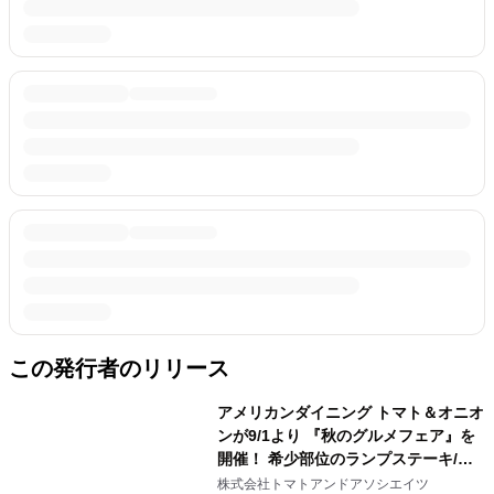
この発行者のリリース
アメリカンダイニング トマト＆オニオ
ンが9/1より 『秋のグルメフェア』を
開催！ 希少部位のランプステーキ/ア
メリカで ポピュラーなスパゲッティウ
株式会社トマトアンドアソシエイツ