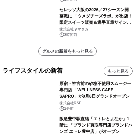
セレッソ大阪の2026／27シーズン開
幕戦に 「ウメダチーズラボ」が出店！
限定スイーツ販売＆選手直筆サイング
ッズが当たる抽選会を 8月8日に開催
株式会社ヤマタカ
3時間前
グルメの新着をもっと見る
ライフスタイルの新着
もっと見る
原宿・神宮前の砂糖不使用スムージー
専門店 「WELLNESS CAFE
SAPRO」が8月8日グランドオープン
株式会社RSF
2分前
阪急豊中駅直結「エトレとよなか」1
階に 「ブランド買取専門店ブランドハ
ンズ エトレ豊中店」がオープン