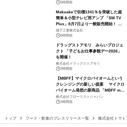
ルが8月7日(金)12時より先行予約受付
5時間前
開始～
Makuakeで目標1341％を突破した超
簡単＆小型テレビ用アンプ 「SW TV
Plus」8月7日より一般販売開始！ ケ
4
ーブル1本つなぐだけ、テレビの音が
城下工業株式会社
ぐっと豊かに
6時間前
ドラッグストアモリ みらいプロジェ
クト 「子どもお仕事参観デー2026」
を開催！
5
株式会社ドラッグストアモリ
3時間前
【MBFF】マイクロバイオームという
クレンジングの新しい提案 マイクロ
バイオーム発想の新商品 「MBFF mb
6
クレンジングPRO」を2026年8月6日
株式会社フローリストジャパン
発売
3時間前
トップ
フード・飲食のプレスリリース一覧
株式会社トマト