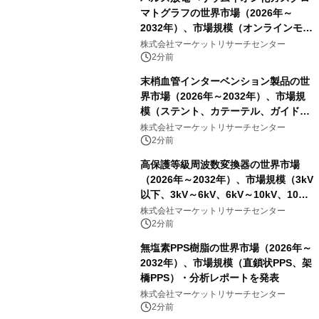
マトグラフの世界市場（2026年～
2032年）、市場規模（オンラインモニ
タリング型、ラボラトリー型）・分析
株式会社マーケットリサーチセンター
レポートを発表
2分前
末梢血管インターベンション製品の世
界市場（2026年～2032年）、市場規
模（ステント、カテーテル、ガイドワ
イヤー、シース、下大静脈フィルタ
株式会社マーケットリサーチセンター
ー、その他）・分析レポートを発表
2分前
高保護等級周波数変換器の世界市場
（2026年～2032年）、市場規模（3kV
以下、3kV～6kV、6kV～10kV、10kV
超）・分析レポートを発表
株式会社マーケットリサーチセンター
2分前
無塩素PPS樹脂の世界市場（2026年～
2032年）、市場規模（直鎖状PPS、架
橋PPS）・分析レポートを発表
株式会社マーケットリサーチセンター
2分前