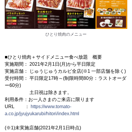
ひとり焼肉のメニュー
■ひとり焼肉＋サイドメニュー食べ放題 概要
実施期間： 2021年2月1日(月)から平日限定
実施店舗： じゅうじゅうカルビ全店(※1 一部店舗を除く)
受付時間： 平日限定17時～(制限時間80分：ラストオーダ
ー60分)
土日祝は除きます。
利用条件：お一人さまのご来店に限ります
URL ：
https://www.tomato-
a.co.jp/jyujyukarubi/hitori/index.html
(※1)未実施店舗(2021年2月1日時点)