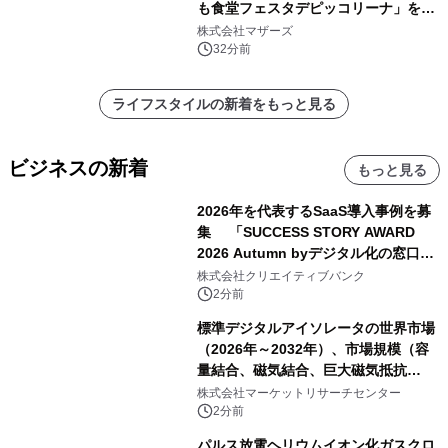
も食堂フェスタデピッコリーナ」を9
月5日(土)開催
株式会社マザーズ
32分前
ライフスタイルの新着をもっと見る
ビジネスの新着
もっと見る
2026年を代表するSaaS導入事例を募
集 「SUCCESS STORY AWARD
2026 Autumn byデジタル化の窓口」
開催
株式会社クリエイティブバンク
2分前
標準デジタルアイソレータの世界市場
（2026年～2032年）、市場規模（容
量結合、磁気結合、巨大磁気抵抗
（GMR））・分析レポートを発表
株式会社マーケットリサーチセンター
2分前
パルス放電ヘリウムイオン化ガスクロ