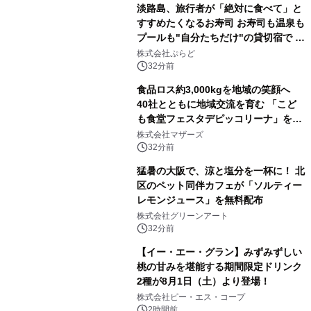
淡路島、旅行者が「絶対に食べて」と
すすめたくなるお寿司 お寿司も温泉も
プールも"自分たちだけ"の貸切宿で 1
日1組限定「岩屋温泉 絵島別庭 海と
株式会社ぷらど
森」の握り寿司プラン
32分前
食品ロス約3,000kgを地域の笑顔へ
40社とともに地域交流を育む 「こど
も食堂フェスタデピッコリーナ」を9
月5日(土)開催
株式会社マザーズ
32分前
猛暑の大阪で、涼と塩分を一杯に！ 北
区のペット同伴カフェが「ソルティー
レモンジュース」を無料配布
株式会社グリーンアート
32分前
【イー・エー・グラン】みずみずしい
桃の甘みを堪能する期間限定ドリンク
2種が8月1日（土）より登場！
株式会社ピー・エス・コープ
2時間前