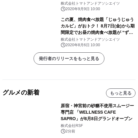
株式会社トマトアンドアソシエイツ
2020年9月9日 10:00
この夏、焼肉食べ放題「じゅうじゅう
カルビ」がおトク！ 8月7日(金)から期
間限定でお昼の焼肉食べ放題が “ず～
っと400円引”のキャンペーンを実施！
株式会社トマトアンドアソシエイツ
2020年8月6日 10:00
発行者のリリースをもっと見る
グルメの新着
もっと見る
原宿・神宮前の砂糖不使用スムージー
専門店 「WELLNESS CAFE
SAPRO」が8月8日グランドオープン
株式会社RSF
2分前