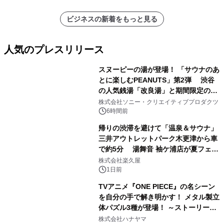
ビジネスの新着をもっと見る
人気のプレスリリース
スヌーピーの湯が登場！ 「サウナのあ
とに楽しむPEANUTS」第2弾 渋谷
の人気銭湯「改良湯」と期間限定のコ
1
ラボレーション サウナイキタイコラ
株式会社ソニー・クリエイティブプロダクツ
ボグッズも発売決定！
6時間前
帰りの渋滞を避けて「温泉＆サウナ」
三井アウトレットパーク木更津から車
で約5分 湯舞音 袖ケ浦店が夏フェア
2
メニューを提供
株式会社楽久屋
1日前
TVアニメ『ONE PIECE』の名シーン
を自分の手で解き明かす！ メタル製立
体パズル3種が登場！ ～ストーリーと
3
ギミックが融合した 大人の体験型パズ
株式会社ハナヤマ