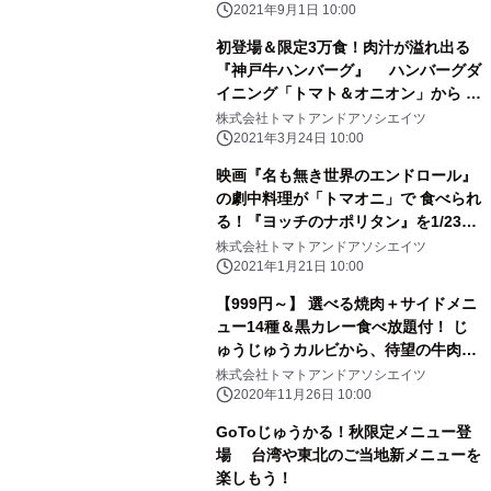
ィズ・ミートボールが新登場
2021年9月1日 10:00
初登場＆限定3万食！肉汁が溢れ出る
『神戸牛ハンバーグ』 ハンバーグダ
イニング「トマト＆オニオン」から 今
だけの特別メニューが3月25日からス
株式会社トマトアンドアソシエイツ
タート！
2021年3月24日 10:00
映画『名も無き世界のエンドロール』
の劇中料理が「トマオニ」で 食べられ
る！『ヨッチのナポリタン』を1/23か
ら期間限定で提供
株式会社トマトアンドアソシエイツ
2021年1月21日 10:00
【999円～】 選べる焼肉＋サイドメニ
ュー14種＆黒カレー食べ放題付！ じ
ゅうじゅうカルビから、待望の牛肉も
楽しめる新メニュー 『昼得ランチ』を
株式会社トマトアンドアソシエイツ
11月26日(木)から提供開始！
2020年11月26日 10:00
GoToじゅうかる！秋限定メニュー登
場 台湾や東北のご当地新メニューを
楽しもう！