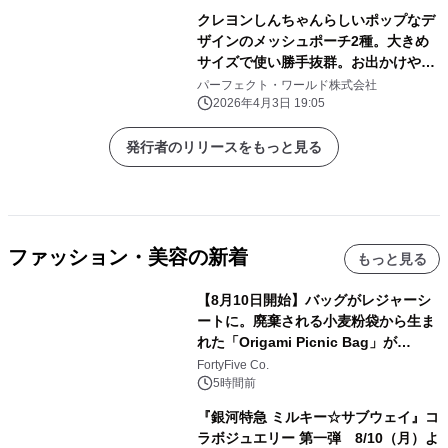
クレヨンしんちゃんらしいポップなデ
ザインのメッシュポーチ2種。大きめ
サイズで使い勝手抜群。お出かけや旅
行にぜひ！
パーフェクト・ワールド株式会社
2026年4月3日 19:05
発行者のリリースをもっと見る
ファッション・美容の新着
もっと見る
【8月10日開始】バッグがレジャーシ
ートに。廃棄される小麦粉袋から生ま
れた「Origami Picnic Bag」が
Makuakeに登場
FortyFive Co.
5時間前
『銀河特急 ミルキー☆サブウェイ』コ
ラボジュエリー 第一弾 8/10（月）よ