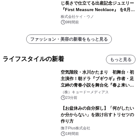
じ長さで仕立てる出産記念ジュエリー
『First Measure Necklace』 を8月14
日(金)に発売
株式会社ケイ・ウノ
9時間前
ファッション・美容の新着をもっと見る
ライフスタイルの新着
もっと見る
空気階段・水川かたまり 初舞台・初
主演作！朝ドラ『ブギウギ』作者・足
立紳の青春小説を舞台化『春よ来い、
マジで来い』キービジュアル解禁！
（株）キョードーメディアス
23分前
【お盆休みの自分探し】「何がしたい
か分からない」を抜け出すトリセツの
作り方
撫子Plus株式会社
1時間前