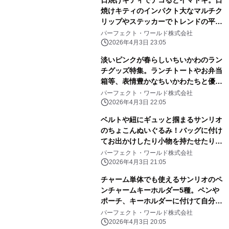
焼けキティのインパクト大なマルチク
リップやステッカーでトレンドの平成
レトロ感ばっちりです。
パーフェクト・ワールド株式会社
2026年4月3日 23:05
淡いピンクが春らしいちいかわのラン
チグッズ特集。ランチトートやお弁当
箱等、表情豊かなちいかわたちと優し
いピンク色に心和む
パーフェクト・ワールド株式会社
2026年4月3日 22:05
ベルトや紐にギュッと掴まるサンリオ
のちょこんぬいぐるみ！バッグに付け
てお出かけしたり小物を持たせたりと
自由に楽しめる！
パーフェクト・ワールド株式会社
2026年4月3日 21:05
チャーム単体でも使えるサンリオのペ
ンチャームキーホルダー5種。ペンや
ポーチ、キーホルダーに付けて自分だ
けのアレンジしよう
パーフェクト・ワールド株式会社
2026年4月3日 20:05