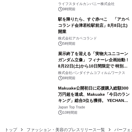
3
い、ポップでキュートなコレクショ
ライフスタイルカンパニー株式会社
ン。
9時間前
駅を降りたら、すぐ赤べこ 「アカベ
コランド会津若松駅前店」8月8日(土)
開業
4
株式会社アカベコランド
5時間前
展示終了を迎える「実物大ユニコーン
ガンダム立像」 フィナーレ企画始動！
8月22日(土)から10日間限定で 特別映
5
像『UNICORN GUNDAM Statue ―
株式会社バンダイナムコフィルムワークス
BEYOND POSSIBILITY ―』を上映！
8時間前
Makuake公開初日に応援購入総額300
万円超を達成、Makuake「今日のラン
キング」総合3位も獲得。 YECHAN音
6
浴シンギングボウル第2弾の大型サイ
Japan Top Trade
ズ（XL・2XL・3XL）を先行販売中
10時間前
トップ
ファッション・美容のプレスリリース一覧
パーフェ