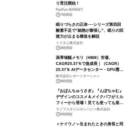
り受注開始！
FanFun MARKET
7時間前
眠りづらさの正体──シリーズ第四回
酸素不足で"細胞が膨張し"、眠りの回
復力が止まる構造を解説
トラタニ株式会社
8時間前
高帯域幅メモリ（HBM）市場、
CAGR25.37％で急成長｜（CAGR）
25.37％ AIデータセンター・GPU需要
拡大が2035年の市場成長を牽引
株式会社レポートオーシャン
8時間前
『おぱんちゅうさぎ』『んぽちゃむ』
デザインのコスメ＆メイクパフがミル
フィーから登場！見ても使っても楽し
い、ポップでキュートなコレクショ
ライフスタイルカンパニー株式会社
ン。
9時間前
＜ケイウノ＞生まれたときの身長と同