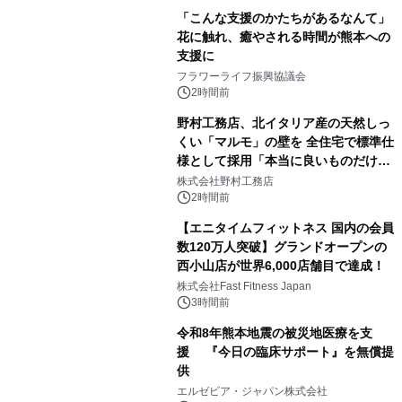
「こんな支援のかたちがあるなんて」
花に触れ、癒やされる時間が熊本への
支援に
フラワーライフ振興協議会
2時間前
野村工務店、北イタリア産の天然しっ
くい「マルモ」の壁を 全住宅で標準仕
様として採用「本当に良いものだけに
こだわる」
株式会社野村工務店
2時間前
【エニタイムフィットネス 国内の会員
数120万人突破】グランドオープンの
西小山店が世界6,000店舗目で達成！
株式会社Fast Fitness Japan
3時間前
令和8年熊本地震の被災地医療を支
援 『今日の臨床サポート』を無償提
供
エルゼビア・ジャパン株式会社