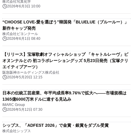
株式会社写真化学
2026年6月3日 10:00
“CHOOSE LOVE-愛を選ぼう”韓国発「BLUELUE（ブルールー）」
新作キャップ発売
株式会社ビヨンクール
2026年6月1日 08:40
【リリース】宝塚歌劇オフィシャルショップ 「キャトルレーヴ」ピ
オヌンナルとの 初コラボレーショングッズ 5月23日発売（宝塚クリ
エイティブアーツ）
阪急阪神ホールディングス株式会社
2026年5月20日 12:15
日本の伝統工芸産業、年平均成長率9.76%で拡大へ――市場規模は
1365億6000万米ドルに達する見込み
IMARC Group
2026年5月12日 07:30
シップス、「ADFEST 2026」で金賞・銀賞をダブル受賞
株式会社シップス