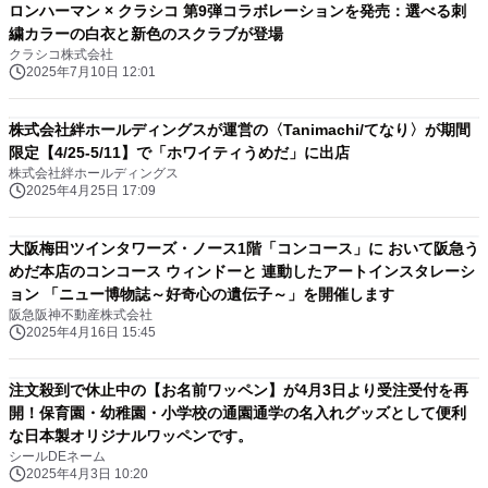
ロンハーマン × クラシコ 第9弾コラボレーションを発売：選べる刺
繍カラーの白衣と新色のスクラブが登場
クラシコ株式会社
2025年7月10日 12:01
株式会社絆ホールディングスが運営の〈Tanimachi/てなり〉が期間
限定【4/25-5/11】で「ホワイティうめだ」に出店
株式会社絆ホールディングス
2025年4月25日 17:09
大阪梅田ツインタワーズ・ノース1階「コンコース」に おいて阪急う
めだ本店のコンコース ウィンドーと 連動したアートインスタレーシ
ョン 「ニュー博物誌～好奇心の遺伝子～」を開催します
阪急阪神不動産株式会社
2025年4月16日 15:45
注文殺到で休止中の【お名前ワッペン】が4月3日より受注受付を再
開！保育園・幼稚園・小学校の通園通学の名入れグッズとして便利
な日本製オリジナルワッペンです。
シールDEネーム
2025年4月3日 10:20