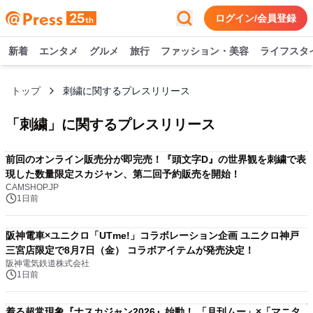
ログイン/会員登録
新着
エンタメ
グルメ
旅行
ファッション・美容
ライフスタ
トップ
刺繍に関するプレスリリース
「
刺繍
」に関するプレスリリース
前回のオンライン販売分が即完売！『頭文字D』の世界観を刺繍で表
現した数量限定スカジャン、第二回予約販売を開始！
CAMSHOP.JP
1日前
阪神電車×ユニクロ「UTme!」コラボレーション企画 ユニクロ神戸
三宮店限定で8月7日（金） コラボアイテムが発売決定！
阪神電気鉄道株式会社
1日前
着る超常現象『ナスカジャン2026』始動！ 「月刊ムー」×「マニタ