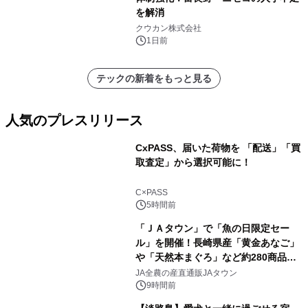
を解消
クウカン株式会社
1日前
テックの新着をもっと見る
人気のプレスリリース
CxPASS、届いた荷物を 「配送」「買
取査定」から選択可能に！
1
C×PASS
5時間前
「ＪＡタウン」で「魚の日限定セー
ル」を開催！長崎県産「黄金あなご」
や「天然本まぐろ」など約280商品を
2
販売！～毎月１０日の定例企画～
JA全農の産直通販JAタウン
9時間前