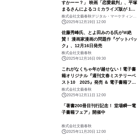
すかーー？」 映画「恋愛裁判」、平塚
まるさんによるコミカライズ版が 12
月19日（金）より「ピッコマ」にて先
株式会社文藝春秋デジタル・マーケティング
部
行配信開始！
2025年12月19日 12:00
佐藤秀峰氏、とよ田みのる氏がＷ絶
賛！ 漫画家漫画の問題作『ゲットバッ
ク』、12月16日発売
株式会社文藝春秋
2025年12月16日 09:30
これがなくちゃ年が越せない！電子書
籍オリジナル『週刊文春ミステリーベ
スト10 2025』発売 ＆ 電子書籍フェ
ア「文藝春秋ミステリー大祭2025」開
株式会社文藝春秋
催
2025年12月11日 12:00
「著書200冊目刊行記念！ 堂場瞬一電
子書籍フェア」開催中
株式会社文藝春秋
2025年11月20日 12:00