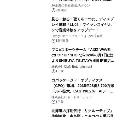
販売！～毎月１０日の定例企画～
JA全農の産直通販JAタウン
9時間前
見る・触る・聴くを一つに。ディスプ
レイ搭載「LL05」ワイヤレスイヤホ
ンで音楽体験をアップデート
LivelyLifeライブリーライフ株式会社
15時間前
プロeスポーツチーム『AXIZ WAVE』
のPOP UP SHOPが2026年8月1日(土)
よりSHIBUYA TSUTAYA 6階 IP書店で
開催決定！！
株式会社ClaN Entertainment
1日前
コパッケージド・オプティクス
（CPO）市場、2035年28億8,700万米
ドルへ拡大、CAGR36.2％｜AIデータ
センター・高速光通信需要が成長を加
株式会社レポートオーシャン
速
1日前
北海道の採用代行「リクルーティブ」
体制強化！富良野・ニセコの人手不足