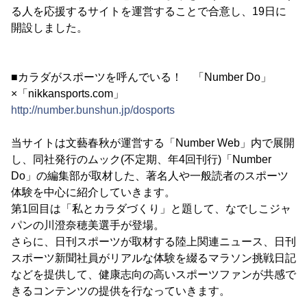
る人を応援するサイトを運営することで合意し、19日に
開設しました。
■カラダがスポーツを呼んでいる！ 「Number Do」
×「nikkansports.com」
http://number.bunshun.jp/dosports
当サイトは文藝春秋が運営する「Number Web」内で展開
し、同社発行のムック(不定期、年4回刊行)「Number
Do」の編集部が取材した、著名人や一般読者のスポーツ
体験を中心に紹介していきます。
第1回目は「私とカラダづくり」と題して、なでしこジャ
パンの川澄奈穂美選手が登場。
さらに、日刊スポーツが取材する陸上関連ニュース、日刊
スポーツ新聞社員がリアルな体験を綴るマラソン挑戦日記
などを提供して、健康志向の高いスポーツファンが共感で
きるコンテンツの提供を行なっていきます。