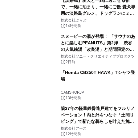
【淡路島】愛犬と一緒に過ごせる宿
で、一緒に泊まり、一緒にご飯 愛犬専
用の淡路島グルメ、ドッグランにミニ
3
プール グランピングとトレーラーハウ
株式会社ぷらど
スの2施設で
14時間前
スヌーピーの湯が登場！ 「サウナのあ
とに楽しむPEANUTS」第2弾 渋谷
の人気銭湯「改良湯」と期間限定のコ
4
ラボレーション サウナイキタイコラ
株式会社ソニー・クリエイティブプロダクツ
ボグッズも発売決定！
2日前
「Honda CB250T HAWK」Tシャツ登
場
5
CAMSHOP.JP
13時間前
築37年の軽量鉄骨造戸建てをフルリノ
ベーション！内と外をつなぐ「土間リ
ビング」で新たな暮らしを叶えた施工
6
事例を株式会社アースが公開
株式会社アース
12時間前