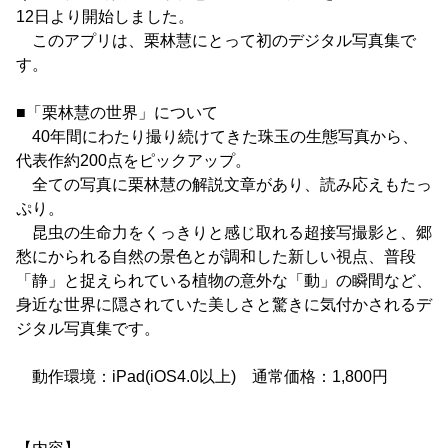
12日より開始しました。
このアプリは、栗林慧にとって初のデジタル写真集で
す。
■「栗林慧の世界」について
40年間にわたり撮り続けてきた珠玉の生態写真から、
代表作約200点をピックアップ。
全ての写真に栗林慧の解説文章があり、読み応えもたっ
ぷり。
昆虫の生命力をくっきりと感じ取れる超接写撮影と、郷
愁にかられる自然の景色とが調和した新しい視点、普段
「静」と捉えられている植物の意外な「動」の瞬間など、
身近な世界に隠されていた美しさと驚きに気付かされるデ
ジタル写真集です。
動作環境：iPad(iOS4.0以上) 通常価格：1,800円