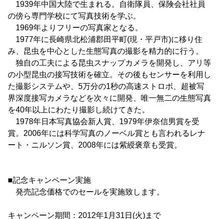
1939年中国大陸で生まれる。自衛隊員、保険会社社員
の傍ら専門学校にて写真技術を学ぶ。
1969年よりフリーの写真家となる。
1977年に長崎県北松浦郡田平町(現・平戸市)に移り住
み、昆虫を中心とした生態写真の撮影を精力的に行う。
独自の工夫による昆虫スナップカメラを開発し、アリ等
の小型昆虫の接写技術を確立。その後もセンサーを利用し
た撮影システムや、5万分の1秒の高速ストロボ、超被写
界深度接写カメラなどを次々に開発、唯一無二の生態写真
を40年以上にわたり撮影し続けてきた。
1978年日本写真協会新人賞、1979年伊奈信男賞を受
賞。2006年には科学写真のノーベル賞とも言われるレナ
ート・ニルソン賞、2008年には紫綬褒章も受賞。
■記念キャンペーン実施
発売記念価格でのセールを実施致します。
キャンペーン期間：2012年1月31日(火)まで