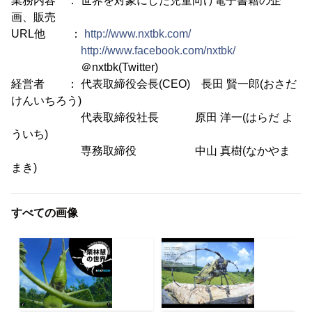
業務内容 ： 世界を対象にした児童向け電子書籍の企
画、販売
URL他 ：
http://www.nxtbk.com/
http://www.facebook.com/nxtbk/
＠nxtbk(Twitter)
経営者 ： 代表取締役会長(CEO) 長田 賢一郎(おさだ
けんいちろう)
代表取締役社長 原田 洋一(はらだ よ
ういち)
専務取締役 中山 真樹(なかやま
まき)
すべての画像