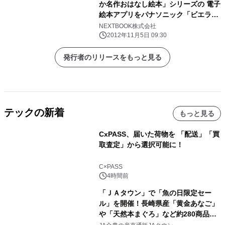
か名作おはなし絵本」シリーズの 電子
絵本アプリをパナソニック「ビエラ・
コネクト」で配信開始
NEXTBOOK株式会社
2012年11月5日 09:30
発行者のリリースをもっと見る
テックの新着
もっと見る
CxPASS、届いた荷物を 「配送」「買
取査定」から選択可能に！
C×PASS
4時間前
「ＪＡタウン」で「魚の日限定セー
ル」を開催！長崎県産「黄金あなご」
や「天然本まぐろ」など約280商品を
販売！～毎月１０日の定例企画～