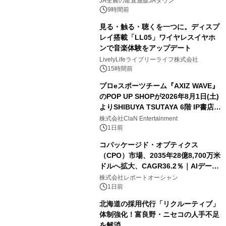
JA全農の産直通販JAタウン
9時間前
見る・触る・聴くを一つに。ディスプ
レイ搭載「LL05」ワイヤレスイヤホ
ンで音楽体験をアップデート
LivelyLifeライブリーライフ株式会社
15時間前
プロeスポーツチーム『AXIZ WAVE』
のPOP UP SHOPが2026年8月1日(土)
よりSHIBUYA TSUTAYA 6階 IP書店で
開催決定！！
株式会社ClaN Entertainment
1日前
コパッケージド・オプティクス
（CPO）市場、2035年28億8,700万米
ドルへ拡大、CAGR36.2％｜AIデータ
センター・高速光通信需要が成長を加
株式会社レポートオーシャン
速
1日前
北海道の採用代行「リクルーティブ」
体制強化！富良野・ニセコの人手不足
を解消