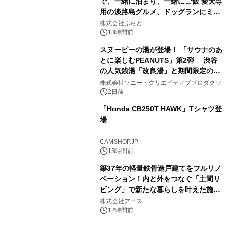
で、一緒に泊まり、一緒にご飯 愛犬専
用の淡路島グルメ、ドッグランにミニ
3
プール グランピングとトレーラーハウ
株式会社ぷらど
スの2施設で
13時間前
スヌーピーの湯が登場！ 「サウナのあ
とに楽しむPEANUTS」第2弾 渋谷
の人気銭湯「改良湯」と期間限定のコ
4
ラボレーション サウナイキタイコラ
株式会社ソニー・クリエイティブプロダクツ
ボグッズも発売決定！
2日前
「Honda CB250T HAWK」Tシャツ登
場
5
CAMSHOP.JP
13時間前
築37年の軽量鉄骨造戸建てをフルリノ
ベーション！内と外をつなぐ「土間リ
ビング」で新たな暮らしを叶えた施工
6
事例を株式会社アースが公開
株式会社アース
12時間前