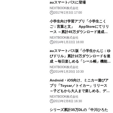
auスマートパスに登場
NEXTBOOK株式会社
2017年2月3日 17:00
小学生向け学習アプリ「小学生こく
ご：言葉と文」 AppStoreにてリリ
ース ～累計45万ダウンロード達成し
た「ゆびドリルシリーズ」姉妹アプリ
NEXTBOOK株式会社
～
2014年1月22日 16:00
auスマートパス版「小学生かんじ：ゆ
びドリル」累計10万ダウンロードを達
成 ～毎日楽しめる「シール帳」機能も
実装～
NEXTBOOK株式会社
2014年1月20日 10:30
Android・iOS向け、ミニカー遊びア
プリ「Toycar／トイカー」リリース
～子どもから大人まで楽しめる、デバ
イス間で通信も～
NEXTBOOK株式会社
2013年2月8日 16:30
シリーズ累計35万DLの「中川ひろた