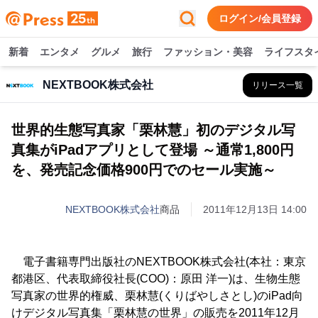
ログイン/会員登録
新着
エンタメ
グルメ
旅行
ファッション・美容
ライフスタ
NEXTBOOK株式会社
リリース一覧
世界的生態写真家「栗林慧」初のデジタル写
真集がiPadアプリとして登場 ～通常1,800円
を、発売記念価格900円でのセール実施～
NEXTBOOK株式会社
商品
2011年12月13日 14:00
電子書籍専門出版社のNEXTBOOK株式会社(本社：東京
都港区、代表取締役社長(COO)：原田 洋一)は、生物生態
写真家の世界的権威、栗林慧(くりばやしさとし)のiPad向
けデジタル写真集「栗林慧の世界」の販売を2011年12月