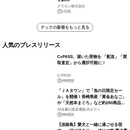
クウカン株式会社
1日前
テックの新着をもっと見る
人気のプレスリリース
CxPASS、届いた荷物を 「配送」「買
取査定」から選択可能に！
1
C×PASS
4時間前
「ＪＡタウン」で「魚の日限定セー
ル」を開催！長崎県産「黄金あなご」
や「天然本まぐろ」など約280商品を
2
販売！～毎月１０日の定例企画～
JA全農の産直通販JAタウン
9時間前
【淡路島】愛犬と一緒に過ごせる宿