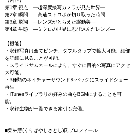
【内容】
第1章 視点 ―超深度接写カメラが見た世界―
第2章 瞬間 ―高速ストロボが切り取った時間―
第3章 飛翔 ―レンズがとらえた躍動美―
第4章 生態 ―ミクロの世界に忍び込んだレンズ―
【機能】
・収録写真は全てピンチ、ダブルタップで拡大可能。細部
を詳細に見ることが可能。
・スライドサムネールにより、すぐに目的の写真にアクセ
ス可能。
・3種類のネイチャーサウンドをバックにスライドショー
再生。
・iTunesライブラリの好みの曲をBGMにすることも可
能。
・収録生物が一覧できる索引も完備。
■栗林慧(くりばやしさとし)氏プロフィール