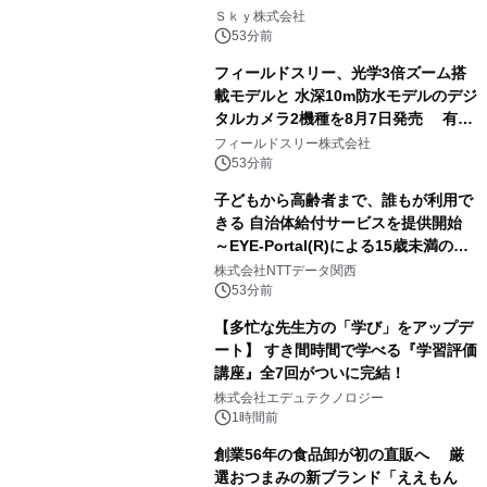
業務実態を分析し労務改善を支援。 藤
Ｓｋｙ株式会社
原竜也メイキング動画公開 「もしAIが
53分前
自分を分析したら、すぐ休めと言われ
フィールドスリー、光学3倍ズーム搭
る自信がある」「昨年の夏はカブトム
載モデルと 水深10m防水モデルのデジ
シを捕まえたり、虫と戦ったり…」
タルカメラ2機種を8月7日発売 有効
約1300万画素、用途別に選べるコンデ
フィールドスリー株式会社
ジ新登場
53分前
子どもから高齢者まで、誰もが利用で
きる 自治体給付サービスを提供開始
～EYE-Portal(R)による15歳未満の本
人認証と デジタルデバイド対策で実現
株式会社NTTデータ関西
～
53分前
【多忙な先生方の「学び」をアップデ
ート】 すき間時間で学べる『学習評価
講座』全7回がついに完結！
株式会社エデュテクノロジー
1時間前
創業56年の食品卸が初の直販へ 厳
選おつまみの新ブランド「ええもん