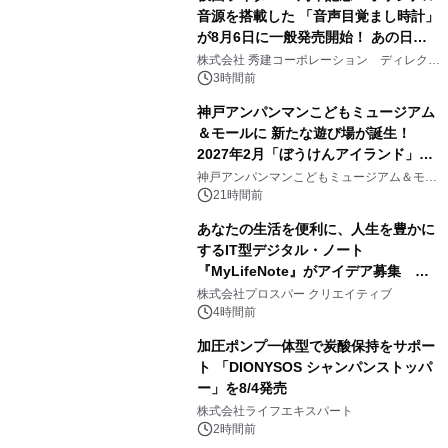
音源を搭載した 「音声目覚まし時計」
が8月6日に一般発売開始！ あの日の
2
大興奮が今甦る
株式会社 秀建コーポレーション ディレクト
アートギャラリー
3時間前
神戸アンパンマンこどもミュージアム
＆モールに 新たな遊び場が誕生！
2027年2月「ぼうけんアイランド」が
3
オープン
神戸アンパンマンこどもミュージアム＆モー
ル
21時間前
あなたの生活を便利に、人生を豊かに
するIT型デジタル・ノート
『MyLifeNote』がアイデア募集 優
4
秀賞100名に1年間無償試用
株式会社プロスパー クリエイティブ
4時間前
加圧ポンプ一体型で炭酸保持をサポー
ト 「DIONYSOS シャンパンストッパ
ー」を8/4発売
5
株式会社ライフエキスパート
2時間前