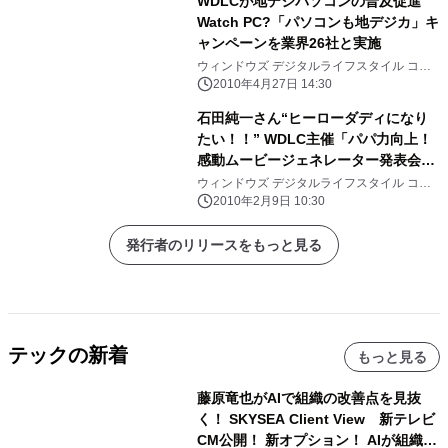
WDLCが地デジパソコンの普及促進
Watch PC?「パソコンも地デジカ」キ
ャンペーンを業界26社と実施
ウィンドウズ デジタルライフスタイル コン
ソーシアム(WDLC)
2010年4月27日 14:30
石田純一さん“ヒーローダディになり
たい！！” WDLC主催「パパ力向上！
感動ムービージェネレーター発表会」
実施
ウィンドウズ デジタルライフスタイル コン
ソーシアム(WDLC)
2010年2月9日 10:30
発行者のリリースをもっと見る
テックの新着
もっと見る
藤原竜也がAIで組織の改善点を見抜
く！ SKYSEA Client View 新テレビ
CM公開！ 新オプション！ AIが組織の