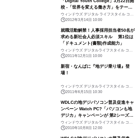
「Digital Youth College」3月22日開
校 -「世界を変える働き方」をテーマ
に、注目の若手経営者たちによる特別
ウィンドウズ デジタル ライフスタイル コン
ソーシアム(WDLC)
講義-
2012年3月14日 10:00
就職活動解禁！人事採用担当者50名が
求める新社会人必須スキル 第1位は
「ドキュメント(書類)作成能力」
ウィンドウズ デジタルライフスタイル コン
ソーシアム(WDLC)
2011年12月1日 10:00
新宿・なんばに『地デジ乗り場』登
場！
ウィンドウズ デジタルライフスタイル コン
ソーシアム(WDLC)
2011年6月15日 10:30
WDLCの地デジパソコン普及促進キャ
ンペーン Watch PC?「パソコンも地
デジカ」キャンペーンが 第2シーズン
に突入 業界31社と展開
ウィンドウズ デジタルライフスタイル コン
ソーシアム(WDLC)
2010年10月8日 12:00