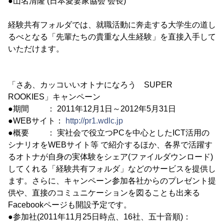
●山名清隆 (日本愛妻家協会 会長)
経験共有フォルダでは、就職活動に奔走する大学生の道し
るべとなる「先輩たちの貴重な人生経験」を直接入手して
いただけます。
「さあ、カッコいいオトナになろう SUPER
ROOKIES」キャンペーン
●期間 ： 2011年12月1日～2012年5月31日
●WEBサイト：
http://pr1.wdlc.jp
●概要 ： 実社会で役立つPCを中心としたICT活用の
シナリオをWEBサイト等 で紹介するほか、各界で活躍す
るオトナが自身の実体験をシェア(ファイルダウンロード)
してくれる「経験共有フォルダ」などのサービスを提供し
ます。さらに、キャンペーン参加各社からのプレゼント提
供や、直接のコミュニケーションを図ることも出来る
Facebookページも開設予定です。
●参加社(2011年11月25日時点、16社、五十音順)：