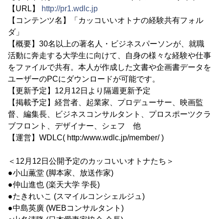
【URL】
http://pr1.wdlc.jp
【コンテンツ名】「カッコいいオトナの経験共有フォル
ダ」
【概要】30名以上の著名人・ビジネスパーソンが、就職
活動に奔走する大学生に向けて、自身の様々な経験や仕事
をファイルで共有。本人が作成した文書や企画書データを
ユーザーのPCにダウンロードが可能です。
【更新予定】12月12日より隔週更新予定
【掲載予定】経営者、起業家、プロデューサー、映画監
督、編集長、ビジネスコンサルタント、プロスポーツクラ
ブフロント、デザイナー、シェフ 他
【運営】WDLC( http:/www.wdlc.jp/member/ )
＜12月12日公開予定のカッコいいオトナたち＞
●小山薫堂 (脚本家、放送作家)
●仲山進也 (楽天大学 学長)
●たきれいこ (スマイルコンシェルジュ)
●中島英廣 (WEBコンサルタント)