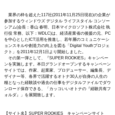
業界の枠を超えた117社(2011年11月25日現在)の企業が
参加するウィンドウズ デジタル ライフスタイル コンソー
シアム(会長：香山 春明、日本マイクロソフト株式会社 執
行役 常務、以下：WDLC)は、経済産業省の後援の元、PC
を中心としたICT活用を推進し、若年層のコミュニケーシ
ョンスキルや創造力の向上を図る「Digital Youthプロジェ
クト」を2011年12月1日より開始しました。
その第一弾として、『SUPER ROOKIES』キャンペー
ンを実施します。本日グランドオープンするキャンペーン
サイトでは、作家、起業家、プロデューサー、編集長、デ
ザイナー等、各界で活躍するオトナ30人が自身の人生の
糧となった経験談や過去の仕事をデジタルファイルでダウ
ンロード保存できる、「カッコいいオトナの『経験共有フ
ォルダ』」を展開致します。
【サイト名】SUPER ROOKIES キャンペーンサイト