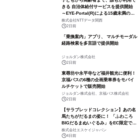
子どもから高齢者まで、誰もが利用で
きる 自治体給付サービスを提供開始
～EYE-Portal(R)による15歳未満の本
人認証と デジタルデバイド対策で実現
株式会社NTTデータ関西
～
2日前
「乗換案内」アプリ、 マルチモーダル
経路検索を多言語で提供開始
ジョルダン株式会社
2日前
東尋坊や永平寺など福井観光に便利！
京福バスの6種の企画乗車券をモバイ
ルチケットで販売開始
ジョルダン株式会社、京福バス株式会社
2日前
【サラブレッドコレクション】あの名
馬たちがだるまの姿に！ 「ふわころ
BIGだるまぬいぐるみ」をEC限定で受
注販売開始
株式会社エスケイジャパン
4日前