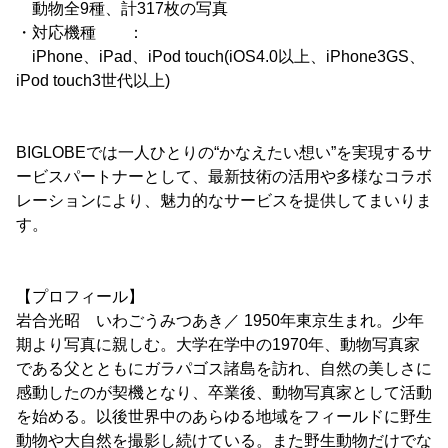
動物全9種、計317枚の写真
・対応機種 ：
iPhone、iPad、iPod touch(iOS4.0以上、iPhone3GS、
iPod touch3世代以上)
BIGLOBEでは一人ひとりの“かなえたい想い”を実現するサ
ービスパートナーとして、最新技術の活用や多様なコラボ
レーションにより、魅力的なサービスを提供してまいりま
す。
【プロフィール】
岩合光昭 いわごうみつあき／ 1950年東京生まれ。少年
期より写真に親しむ。大学在学中の1970年、動物写真家
である父とともにガラパゴス諸島を訪れ、自然の美しさに
感動したのが契機となり、卒業後、動物写真家として活動
を始める。以後世界中のあらゆる地域をフィールドに野生
動物や大自然を撮影し続けている。また野生動物だけでな