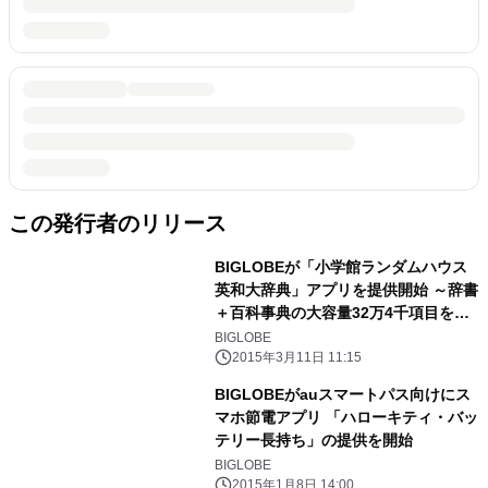
この発行者のリリース
BIGLOBEが「小学館ランダムハウス
英和大辞典」アプリを提供開始 ～辞書
＋百科事典の大容量32万4千項目を収
録～
BIGLOBE
2015年3月11日 11:15
BIGLOBEがauスマートパス向けにス
マホ節電アプリ 「ハローキティ・バッ
テリー長持ち」の提供を開始
BIGLOBE
2015年1月8日 14:00