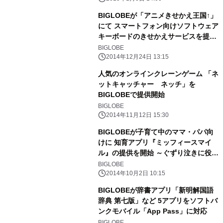
BIGLOBEが「アニメきせかえ王国↑」
にて スマートフォン向けソフトウェア
キーボードのきせかえサービスを提供
開始
BIGLOBE
2014年12月24日 13:15
人気のオンラインクレーンゲーム 「ネ
ットキャッチャー ネッチ」を
BIGLOBEで提供開始
BIGLOBE
2014年11月12日 15:30
BIGLOBEが子育て中のママ・パパ向
けに 知育アプリ『ミッフィースマイ
ル』の提供を開始 ～ぐずり泣きに役立
つコンテンツや右脳を活性化するゲー
BIGLOBE
ムを収録～
2014年10月2日 10:15
BIGLOBEが辞書アプリ「新明解国語
辞典 第七版」など 5アプリをソフトバ
ンクモバイル「App Pass」に対応
BIGLOBE