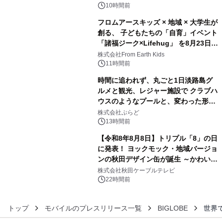
10時間前
フロムアースキッズ × 地域 × 大学生が
創る、 子どもたちの「自育」イベント
「諸福ジーク×Lifehug」 を8月23日
4
(日)開催
株式会社From Earth Kids
11時間前
時間に追われず、丸ごと1日淡路島グ
ルメと観光、レジャー施設で クラブハ
ウスのようなプールと、変わった形の
5
サウナも 「THE BOXY AWAJI」のお
株式会社ぷらど
得な素泊まり連泊プランで
13時間前
【令和8年8月8日】トリプル「8」の日
に発表！ ヨックモック・地域バージョ
ンの秋田デザイン缶が誕生 ～かわいい
6
秋田犬の子犬と秋田の四季と名所を巡
株式会社秋田ケーブルテレビ
るパッケージ～ 9月1日(火)秋田県内で
22時間前
販売開始
トップ
モバイルのプレスリリース一覧
BIGLOBE
世界で