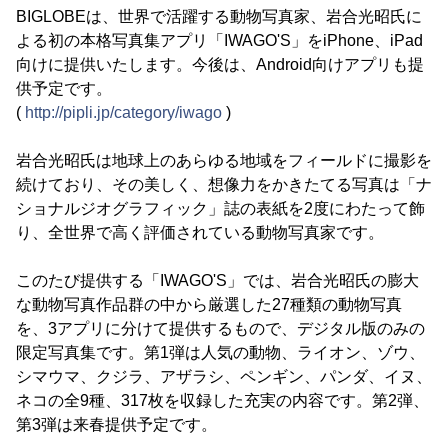
BIGLOBEは、世界で活躍する動物写真家、岩合光昭氏に
よる初の本格写真集アプリ「IWAGO'S」をiPhone、iPad
向けに提供いたします。今後は、Android向けアプリも提
供予定です。
(
http://pipli.jp/category/iwago
)
岩合光昭氏は地球上のあらゆる地域をフィールドに撮影を
続けており、その美しく、想像力をかきたてる写真は「ナ
ショナルジオグラフィック」誌の表紙を2度にわたって飾
り、全世界で高く評価されている動物写真家です。
このたび提供する「IWAGO'S」では、岩合光昭氏の膨大
な動物写真作品群の中から厳選した27種類の動物写真
を、3アプリに分けて提供するもので、デジタル版のみの
限定写真集です。第1弾は人気の動物、ライオン、ゾウ、
シマウマ、クジラ、アザラシ、ペンギン、パンダ、イヌ、
ネコの全9種、317枚を収録した充実の内容です。第2弾、
第3弾は来春提供予定です。