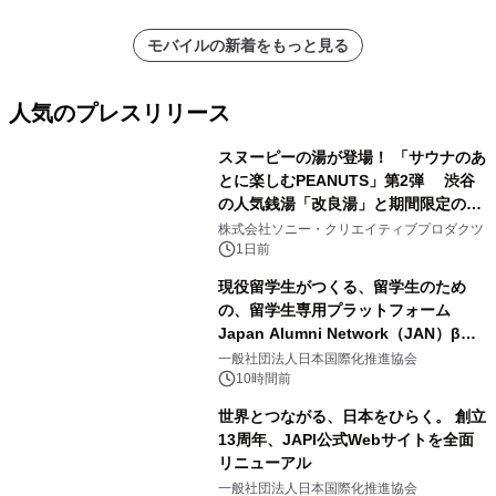
モバイルの新着をもっと見る
人気のプレスリリース
スヌーピーの湯が登場！ 「サウナのあ
とに楽しむPEANUTS」第2弾 渋谷
の人気銭湯「改良湯」と期間限定のコ
1
ラボレーション サウナイキタイコラ
株式会社ソニー・クリエイティブプロダクツ
ボグッズも発売決定！
1日前
現役留学生がつくる、留学生のため
の、留学生専用プラットフォーム
Japan Alumni Network（JAN）β版
2
をリリース
一般社団法人日本国際化推進協会
10時間前
世界とつながる、日本をひらく。 創立
13周年、JAPI公式Webサイトを全面
リニューアル
3
一般社団法人日本国際化推進協会