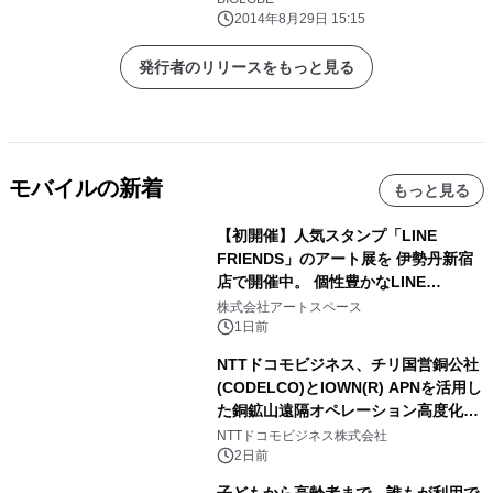
2014年8月29日 15:15
発行者のリリースをもっと見る
モバイルの新着
もっと見る
【初開催】人気スタンプ「LINE
FRIENDS」のアート展を 伊勢丹新宿
店で開催中。 個性豊かなLINE
FRIENDSの仲間たちが インテリアア
株式会社アートスペース
ートとして新たな魅力を発信。
1日前
NTTドコモビジネス、チリ国営銅公社
(CODELCO)とIOWN(R) APNを活用し
た銅鉱山遠隔オペレーション高度化に
向けた調査・実証を開始
NTTドコモビジネス株式会社
2日前