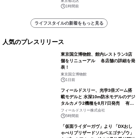
東京都北区
1時間前
ライフスタイルの新着をもっと見る
人気のプレスリリース
東京国立博物館、館内レストラン3店
舗をリニューアル 各店舗の詳細を発
表！
1
東京国立博物館
1日前
フィールドスリー、光学3倍ズーム搭
載モデルと 水深10m防水モデルのデジ
タルカメラ2機種を8月7日発売 有効
2
約1300万画素、用途別に選べるコンデ
フィールドスリー株式会社
ジ新登場
5時間前
「仮面ライダーガヴ」より 「DXおし
ゃべりブリザードソルベエゴチゾウ」