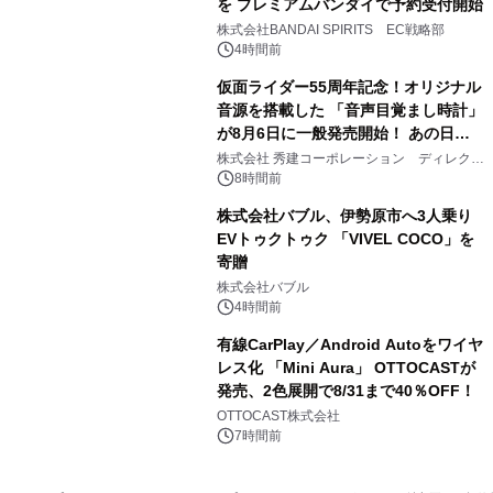
を プレミアムバンダイで予約受付開始
3
株式会社BANDAI SPIRITS EC戦略部
4時間前
仮面ライダー55周年記念！オリジナル
音源を搭載した 「音声目覚まし時計」
が8月6日に一般発売開始！ あの日の
4
大興奮が今甦る
株式会社 秀建コーポレーション ディレクト
アートギャラリー
8時間前
株式会社バブル、伊勢原市へ3人乗り
EVトゥクトゥク 「VIVEL COCO」を
寄贈
5
株式会社バブル
4時間前
有線CarPlay／Android Autoをワイヤ
レス化 「Mini Aura」 OTTOCASTが
発売、2色展開で8/31まで40％OFF！
6
OTTOCAST株式会社
7時間前