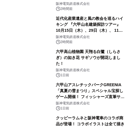
発売決定！
阪神電気鉄道株式会社
2時間前
近代化産業遺産と風の教会を巡るハイ
キング 『六甲山名建築探訪ツアー』
10月15日（木）、29日（木）、 11月
5日（木）、12日（木）に開催！
阪神電気鉄道株式会社
2時間前
六甲高山植物園 天翔る白鷺（しらさ
ぎ）の如き花 サギソウが開花しまし
た！
阪神電気鉄道株式会社
1日前
六甲山アスレチックパークGREENIA
「真夏の雪まつり」スペシャル宝探し
ゲーム開催！ フィッシャーズ直筆サイ
ン色紙など豪華景品が登場！
阪神電気鉄道株式会社
1日前
クッピーラムネと阪神電車のコラボ商
品が登場！ コラボイラストは全て描き