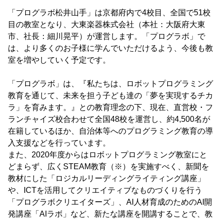
「プログラボ松井山手」は京都府内で4校目、全国で51校
目の教室となり、大東楽器株式会社（本社：大阪府大東
市、社長：細川晃平）が運営します。「プログラボ」で
は、より多くのお子様に学んでいただけるよう、今後も教
室を増やしていく予定です。
「プログラボ」は、『私たちは、ロボットプログラミング
教育を通じて、未来を担う子ども達の「夢を実現するチカ
ラ」を育みます。』との教育理念の下、現在、直営校・フ
ランチャイズ校合わせて全国48校を運営し、約4,500名が
在籍しているほか、自治体等へのプログラミング教育の導
入支援などを行っています。
また、2020年度からはロボットプログラミング教室にと
どまらず、広くSTEAM教育（※）を実施すべく、新聞を
教材にした「ロジカルリーディングライティング講座」
や、ICTを活用してクリエイティブなものづくりを行う
「プログラボクリエイターズ」、AI人材育成のためのAI開
発講座「AIラボ」など、新たな講座を開講することで、教