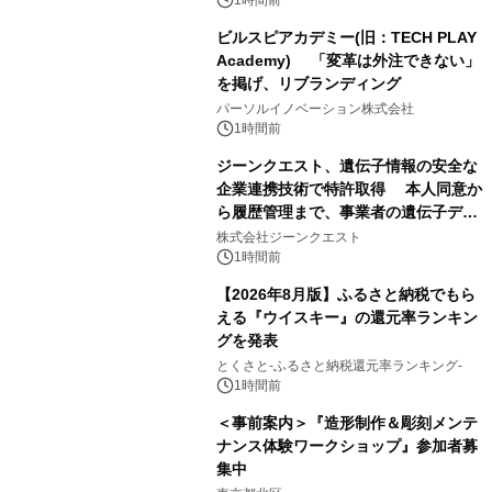
ビルスピアカデミー(旧：TECH PLAY
Academy) 「変革は外注できない」
を掲げ、リブランディング
パーソルイノベーション株式会社
1時間前
ジーンクエスト、遺伝子情報の安全な
企業連携技術で特許取得 本人同意か
ら履歴管理まで、事業者の遺伝子デー
タ活用を支援
株式会社ジーンクエスト
1時間前
【2026年8月版】ふるさと納税でもら
える『ウイスキー』の還元率ランキン
グを発表
とくさと-ふるさと納税還元率ランキング-
1時間前
＜事前案内＞『造形制作＆彫刻メンテ
ナンス体験ワークショップ』参加者募
集中