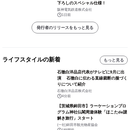
下ろしのスペシャル仕様！
阪神電気鉄道株式会社
1日前
発行者のリリースをもっと見る
ライフスタイルの新着
もっと見る
石徹白洋品店代表がテレビに9月に出
演 石徹白に伝わる直線裁断の服づく
りについて紹介
石徹白洋品店株式会社
4分前
【茨城県鉾田市】ラーケーションプロ
グラム神社仏閣周遊体験「ほこたde謎
解き旅行」スタート
(一社)鉾田市観光物産協会
1時間前