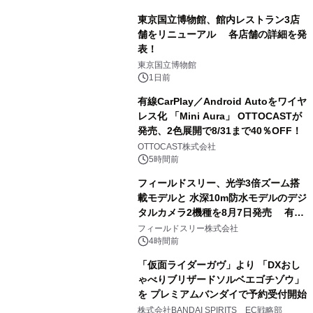
東京国立博物館、館内レストラン3店
舗をリニューアル 各店舗の詳細を発
表！
1
東京国立博物館
1日前
有線CarPlay／Android Autoをワイヤ
レス化 「Mini Aura」 OTTOCASTが
発売、2色展開で8/31まで40％OFF！
2
OTTOCAST株式会社
5時間前
フィールドスリー、光学3倍ズーム搭
載モデルと 水深10m防水モデルのデジ
タルカメラ2機種を8月7日発売 有効
3
約1300万画素、用途別に選べるコンデ
フィールドスリー株式会社
ジ新登場
4時間前
「仮面ライダーガヴ」より 「DXおし
ゃべりブリザードソルベエゴチゾウ」
を プレミアムバンダイで予約受付開始
4
株式会社BANDAI SPIRITS EC戦略部