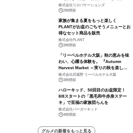
株式会社リロバケーションズ
2時間前
家族が集まる夏をもっと楽しく
PLANTがお盆のごちそうメニューとお
得なセット商品を販売
株式会社PLANT
3時間前
「リーベルホテル大阪」秋の恵みを味
わい、心躍る体験を。 『Autumn
Harvest Market ～実りの秋を楽しむ
ディナー&スイーツビュッフェ～』を9
株式会社武蔵野 リーベルホテル大阪
月18日より開催！
3時間前
ハローキッド、50回目のお盆限定！
8/8スタートの「黒毛和牛赤身ステー
キ」で至福の家族団らんを
株式会社バーガーキッド
4時間前
グルメの新着をもっと見る