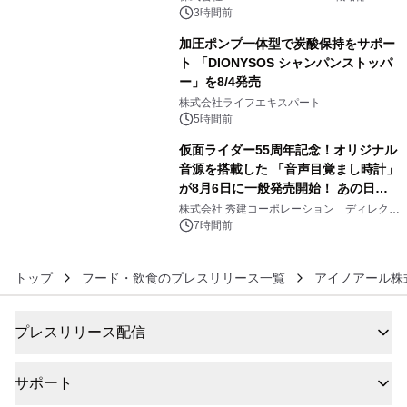
3時間前
加圧ポンプ一体型で炭酸保持をサポー
ト 「DIONYSOS シャンパンストッパ
ー」を8/4発売
5
株式会社ライフエキスパート
5時間前
仮面ライダー55周年記念！オリジナル
音源を搭載した 「音声目覚まし時計」
が8月6日に一般発売開始！ あの日の
6
大興奮が今甦る
株式会社 秀建コーポレーション ディレクト
アートギャラリー
7時間前
トップ
フード・飲食のプレスリリース一覧
アイノアール株
プレスリリース配信
サポート