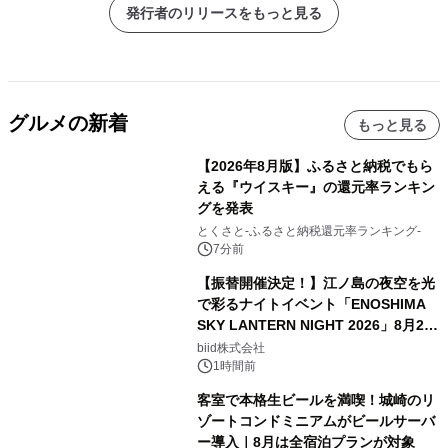
発行者のリリースをもっと見る
グルメの新着
もっと見る
【2026年8月版】ふるさと納税でもら
える『ウイスキー』の還元率ランキン
グを発表
とくさと-ふるさと納税還元率ランキング-
7分前
【振替開催決定！】江ノ島の夜空を光
で彩るナイトイベント「ENOSHIMA
SKY LANTERN NIGHT 2026」8月22
日(土)振替開催＆受付スタート！
biid株式会社
1時間前
客室で本格生ビールを満喫！城崎のリ
ゾートコンドミニアムがビールサーバ
ー導入｜8月は全宿泊プランが対象