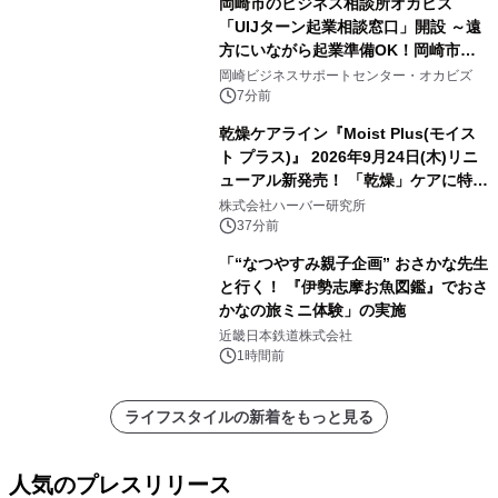
岡崎市のビジネス相談所オカビズ
「UIJターン起業相談窓口」開設 ～遠
方にいながら起業準備OK！岡崎市を
挑戦者があつまるまちに～
岡崎ビジネスサポートセンター・オカビズ
7分前
乾燥ケアライン『Moist Plus(モイス
ト プラス)』 2026年9月24日(木)リニ
ューアル新発売！ 「乾燥」ケアに特化
し、ライン使いで潤いに満ちた肌へ
株式会社ハーバー研究所
37分前
「“なつやすみ親子企画” おさかな先生
と行く！ 『伊勢志摩お魚図鑑』でおさ
かなの旅ミニ体験」の実施
近畿日本鉄道株式会社
1時間前
ライフスタイルの新着をもっと見る
人気のプレスリリース