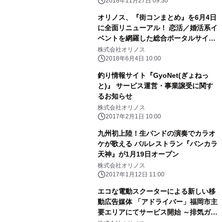
2018年11月27日 09:30
オリノス、『街コンまとめ』を6月4日
に全面リニューアル！ 恋活／婚活系イ
ベントを網羅した総合ポータルサイト
へ
株式会社オリノス
2018年6月4日 10:00
釣り情報サイト『GyoNet(ぎょねっ
と)』 サービス運営・事業譲受に関す
るお知らせ
株式会社オリノス
2017年2月1日 10:00
九州初上陸！生バンドの演奏でカラオ
ケが歌える バルレストラン『バンカラ
天神』が1月19日オープン
株式会社オリノス
2017年1月12日 11:00
エコな電動スクーターによる新しい移
動広告媒体 「アドライバー」福岡市主
要エリアにてサービス開始 ～排気ガス