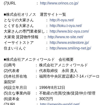
(7)URL ：
http://www.orinos.co.jp/
■株式会社オリノス 運営サイト一覧
となりの大家さん ：
http://t-oya.net/
とくする大家さん ：
http://toku.t-oya.net/
大家さんの専門業者探し：
http://www.biz-oya.com/
大家発 賃貸物件情報 ：
http://www.re-site.net/
イーサイトストア ：
http://www.esitestore.jp/
住まいりんぐ ：
http://www.smiling-net.jp/
■株式会社アメニティワールド 会社概要
(1)商号 ： 株式会社アメニティワールド
(2)代表者 ： 代表取締役 永田 貴人
(3)本社所在地 ： 福岡市中央区渡辺通2-7-14 パグーロ
薬院5F
(4)設立年月日 ： 1996年8月12日
(5)主な事業内容 ： 不動産の売買/交換/賃貸/仲介/管理
(6)資本金 ： 300万円
(7)URL ：
http://amenity-world.net/