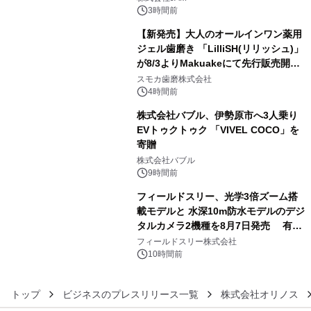
メニューが展開されます
3時間前
【新発売】大人のオールインワン薬用
ジェル歯磨き 「LilliSH(リリッシュ)」
が8/3よりMakuakeにて先行販売開
4
始！
スモカ歯磨株式会社
4時間前
株式会社バブル、伊勢原市へ3人乗り
EVトゥクトゥク 「VIVEL COCO」を
寄贈
5
株式会社バブル
9時間前
フィールドスリー、光学3倍ズーム搭
載モデルと 水深10m防水モデルのデジ
タルカメラ2機種を8月7日発売 有効
6
約1300万画素、用途別に選べるコンデ
フィールドスリー株式会社
ジ新登場
10時間前
トップ
ビジネスのプレスリリース一覧
株式会社オリノス