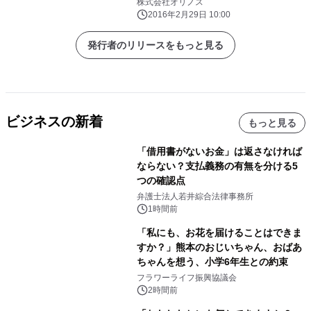
0！渋滞誘発0！～
株式会社オリノス
2016年2月29日 10:00
発行者のリリースをもっと見る
ビジネスの新着
もっと見る
「借用書がないお金」は返さなければ
ならない？支払義務の有無を分ける5
つの確認点
弁護士法人若井綜合法律事務所
1時間前
「私にも、お花を届けることはできま
すか？」熊本のおじいちゃん、おばあ
ちゃんを想う、小学6年生との約束
フラワーライフ振興協議会
2時間前