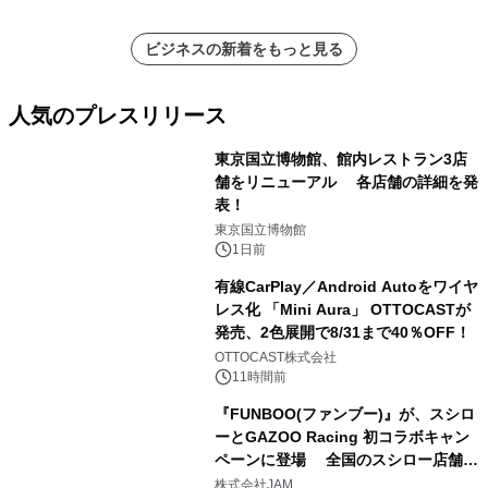
ビジネスの新着をもっと見る
人気のプレスリリース
東京国立博物館、館内レストラン3店
舗をリニューアル 各店舗の詳細を発
表！
1
東京国立博物館
1日前
有線CarPlay／Android Autoをワイヤ
レス化 「Mini Aura」 OTTOCASTが
発売、2色展開で8/31まで40％OFF！
2
OTTOCAST株式会社
11時間前
『FUNBOO(ファンブー)』が、スシロ
ーとGAZOO Racing 初コラボキャン
ペーンに登場 全国のスシロー店舗で
3
GR 4車種の FUNBOO(ミニカー)付き
株式会社JAM