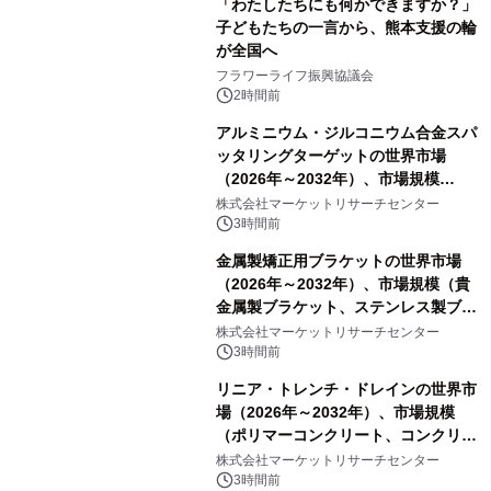
「わたしたちにも何かできますか？」
子どもたちの一言から、熊本支援の輪
が全国へ
フラワーライフ振興協議会
2時間前
アルミニウム・ジルコニウム合金スパ
ッタリングターゲットの世界市場
（2026年～2032年）、市場規模
（0.995、0.999、その他）・分析レポ
株式会社マーケットリサーチセンター
ートを発表
3時間前
金属製矯正用ブラケットの世界市場
（2026年～2032年）、市場規模（貴
金属製ブラケット、ステンレス製ブラ
ケット、純チタン製ブラケット）・分
株式会社マーケットリサーチセンター
析レポートを発表
3時間前
リニア・トレンチ・ドレインの世界市
場（2026年～2032年）、市場規模
（ポリマーコンクリート、コンクリー
ト、プラスチック、金属）・分析レポ
株式会社マーケットリサーチセンター
ートを発表
3時間前