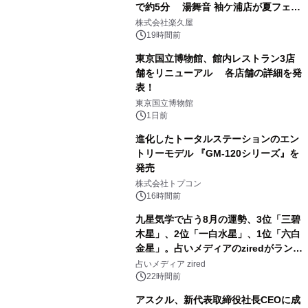
で約5分 湯舞音 袖ケ浦店が夏フェア
1
メニューを提供
株式会社楽久屋
19時間前
東京国立博物館、館内レストラン3店
舗をリニューアル 各店舗の詳細を発
表！
2
東京国立博物館
1日前
進化したトータルステーションのエン
トリーモデル 『GM-120シリーズ』を
発売
3
株式会社トプコン
16時間前
九星気学で占う8月の運勢、3位「三碧
木星」、2位「一白水星」、1位「六白
金星」。占いメディアのziredがランキ
4
ングを発表
占いメディア zired
22時間前
アスクル、新代表取締役社長CEOに成