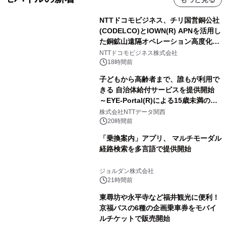
NTTドコモビジネス、チリ国営銅公社
(CODELCO)とIOWN(R) APNを活用し
た銅鉱山遠隔オペレーション高度化に
向けた調査・実証を開始
NTTドコモビジネス株式会社
18時間前
子どもから高齢者まで、誰もが利用で
きる 自治体給付サービスを提供開始
～EYE-Portal(R)による15歳未満の本
人認証と デジタルデバイド対策で実現
株式会社NTTデータ関西
～
20時間前
「乗換案内」アプリ、 マルチモーダル
経路検索を多言語で提供開始
ジョルダン株式会社
21時間前
東尋坊や永平寺など福井観光に便利！
京福バスの6種の企画乗車券をモバイ
ルチケットで販売開始