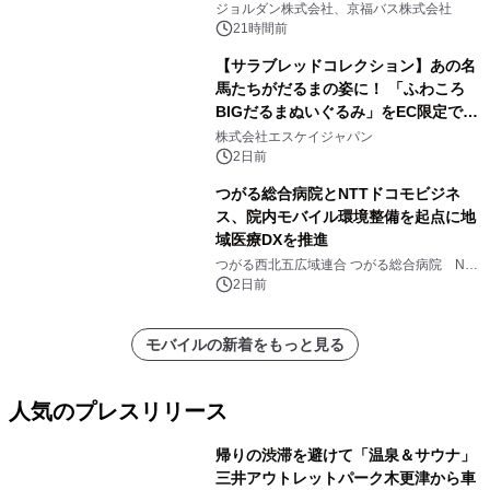
ジョルダン株式会社、京福バス株式会社
21時間前
【サラブレッドコレクション】あの名
馬たちがだるまの姿に！ 「ふわころ
BIGだるまぬいぐるみ」をEC限定で受
注販売開始
株式会社エスケイジャパン
2日前
つがる総合病院とNTTドコモビジネ
ス、院内モバイル環境整備を起点に地
域医療DXを推進
つがる西北五広域連合 つがる総合病院 NTT
ドコモビジネス株式会社
2日前
モバイルの新着をもっと見る
人気のプレスリリース
帰りの渋滞を避けて「温泉＆サウナ」
三井アウトレットパーク木更津から車