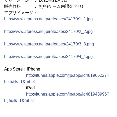
リリース予定 ： 2011年12月5日
販売価格 ： 無料(ゲーム内課金アリ)
アプリイメージ：
http://www.atpress.ne.jp/releases/24170/1_1.jpg
http://www.atpress.ne.jp/releases/24170/2_2.jpg
http://www.atpress.ne.jp/releases/24170/3_3.png
http://www.atpress.ne.jp/releases/24170/4_4.jpg
App Store：iPhone
http://itunes.apple.com/jp/app//id481966227?
l=zh&ls=1&mt=8
iPad
http://itunes.apple.com/jp/app//id481943996?
l=ja&ls=1&mt=8