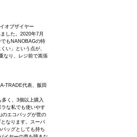
バイオブザイヤー
れました。2020年7月
もNANOBAGの特
にくい」という点が、
重なり、レジ前で嵩張
-TRADE代表、飯田
も多く、3個以上購入
ボラな私でも使いやす
山のエコバッグが世の
ギとなります。スーパ
のバッグとしても持ち
やバイヤーの声を聴きな