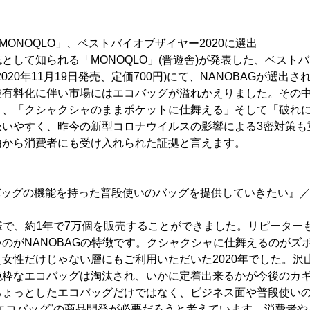
「MONOQLO」、ベストバイオブザイヤー2020に選出
として知られる「MONOQLO」(晋遊舎)が発表した、ベスト
号、2020年11月19日発売、定価700円)にて、NANOBAGが選出さ
有料化に伴い市場にはエコバッグが溢れかえりました。その中で
」、「クシャクシャのままポケットに仕舞える」そして「破れ
扱いやすく、昨今の新型コロナウイルスの影響による3密対策も
由から消費者にも受け入れられた証拠と言えます。
コバッグの機能を持った普段使いのバッグを提供していきたい』／A
蔭様で、約1年で7万個を販売することができました。リピーター
のがNANOBAGの特徴です。クシャクシャに仕舞えるのがズ
女性だけじゃない層にもご利用いただいた2020年でした。沢
純粋なエコバッグは淘汰され、いかに定着出来るかが今後のカ
ちょっとしたエコバッグだけではなく、ビジネス面や普段使い
エコバッグ”の商品開発が必要だろうと考えています。消費者