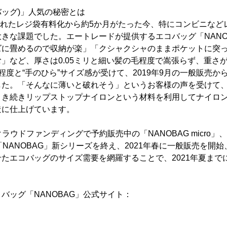
ノバッグ)」人気の秘密とは
行されたレジ袋有料化から約5か月がたった今、特にコンビニな
きな課題でした。エートレードが提供するエコバッグ「NANOB
ズに畳めるので収納が楽」「クシャクシャのままポケットに突
」など、厚さは0.05ミリと細い髪の毛程度で嵩張らず、重さが
程度と“手のひら”サイズ感が受けて、2019年9月の一般販売か
した。「そんなに薄いと破れそう」というお客様の声を受けて、
引き続きリップストップナイロンという材料を利用してナイロ
造に仕上げています。
ラウドファンディングで予約販売中の「NANOBAG micro」、「
「NANOBAG」新シリーズを終え、2021年春に一般販売を開
たエコバッグのサイズ需要を網羅することで、2021年夏まで
バッグ「NANOBAG」公式サイト：