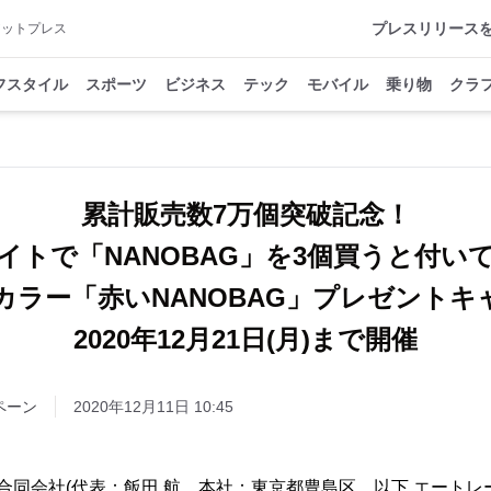
プレスリリース
アットプレス
フスタイル
スポーツ
ビジネス
テック
モバイル
乗り物
クラ
累計販売数7万個突破記念！
イトで「NANOBAG」を3個買うと付い
カラー「赤いNANOBAG」プレゼント
2020年12月21日(月)まで開催
ペーン
2020年12月11日 10:45
de合同会社(代表：飯田 航、本社：東京都豊島区、以下 エート