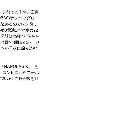
どレジ前での手間、面倒
AG(ナノバッグ)」
っ込めるのでレジ前で
単3電池1本程度の22
ら累計販売数7万個を突
今回で4回目のバージ
ンを格子状に編み込む
NANOBAG XL」を
始、コンビニからスーパ
に20万個の販売数を目