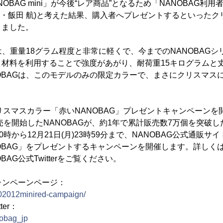
OBAG mini」が今後“レア商品”となるため「NANOBAG利
E代表・飯田 航)と考えた結果、購入者へプレゼントするといった
りました。
」は、重量18グラム程度と非常に軽くで、今までのNANOBAG
う材料を利用することで強度があがり、耐荷重15キログラムと
OBAGは、このモデルのみの限定カラーで、まさにクリスマス
リスマスカラー「赤いNANOBAG」プレゼントキャンペーンを
販売を開始したNANOBAGが、約1年で累計販売数7万個を突破
金)10時から12月21日(月)23時59分まで、NANOBAG公式通販
OBAG」をプレゼントするキャンペーンを開催します。詳しく
AG公式Twitterをご覧ください。
キャンペーンページ：
/202012minired-campaign/
ter：
nobag_jp