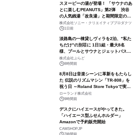
スヌーピーの湯が登場！ 「サウナのあ
とに楽しむPEANUTS」第2弾 渋谷
の人気銭湯「改良湯」と期間限定のコ
2
ラボレーション サウナイキタイコラ
株式会社ソニー・クリエイティブプロダクツ
ボグッズも発売決定！
1日前
淡路島の一棟貸しヴィラを2泊、"私た
ちだけ"の別荘に 1日1組・最大8名
様、プールとサウナとジェットバス付
3
きで Villa Mon Temps AWAJIの連泊
株式会社ぷらど
素泊りプラン
8時間前
8月8日は音楽シーンに革新をもたらし
た 伝説のリズムマシン「TR-808」を
祝う日 ～Roland Store Tokyoで実機
4
を展示しての 記念キャンペーンを開
ローランド株式会社
催 英国ラジオ「NTS」の 特別プログ
9時間前
ラムや、「TR-808」を愛する伝説的
デスクにハイエースがやってきた。
アーティストを フィーチャーしたアニ
「ハイエース型ふせんホルダー」
メーションを公開～
Amazonで予約販売開始
5
CAMSHOP.JP
7時間前