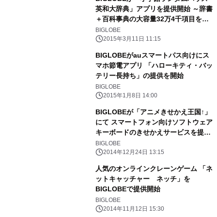
英和大辞典」アプリを提供開始 ～辞書
＋百科事典の大容量32万4千項目を収
録～
BIGLOBE
2015年3月11日 11:15
BIGLOBEがauスマートパス向けにス
マホ節電アプリ 「ハローキティ・バッ
テリー長持ち」の提供を開始
BIGLOBE
2015年1月8日 14:00
BIGLOBEが「アニメきせかえ王国↑」
にて スマートフォン向けソフトウェア
キーボードのきせかえサービスを提供
開始
BIGLOBE
2014年12月24日 13:15
人気のオンラインクレーンゲーム 「ネ
ットキャッチャー ネッチ」を
BIGLOBEで提供開始
BIGLOBE
2014年11月12日 15:30