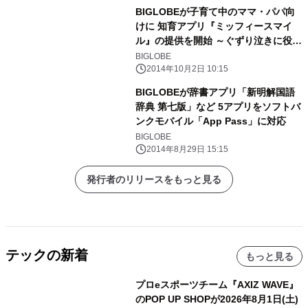
BIGLOBEが子育て中のママ・パパ向
けに 知育アプリ『ミッフィースマイ
ル』の提供を開始 ～ぐずり泣きに役立
つコンテンツや右脳を活性化するゲー
BIGLOBE
ムを収録～
2014年10月2日 10:15
BIGLOBEが辞書アプリ「新明解国語
辞典 第七版」など 5アプリをソフトバ
ンクモバイル「App Pass」に対応
BIGLOBE
2014年8月29日 15:15
発行者のリリースをもっと見る
テックの新着
もっと見る
プロeスポーツチーム『AXIZ WAVE』
のPOP UP SHOPが2026年8月1日(土)