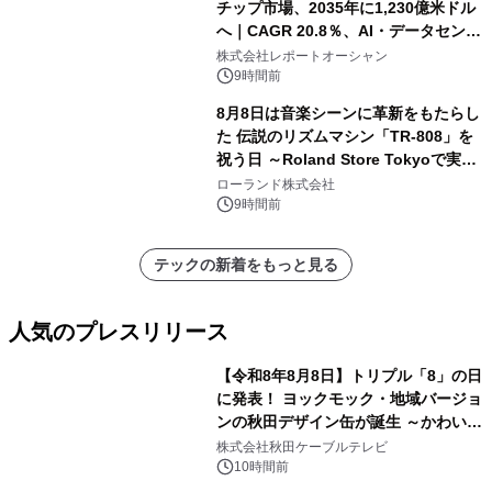
チップ市場、2035年に1,230億米ドル
へ｜CAGR 20.8％、AI・データセンタ
ー需要が成長を牽引
株式会社レポートオーシャン
9時間前
8月8日は音楽シーンに革新をもたらし
た 伝説のリズムマシン「TR-808」を
祝う日 ～Roland Store Tokyoで実機
を展示しての 記念キャンペーンを開
ローランド株式会社
催 英国ラジオ「NTS」の 特別プログ
9時間前
ラムや、「TR-808」を愛する伝説的
アーティストを フィーチャーしたアニ
テックの新着をもっと見る
メーションを公開～
人気のプレスリリース
【令和8年8月8日】トリプル「8」の日
に発表！ ヨックモック・地域バージョ
ンの秋田デザイン缶が誕生 ～かわいい
1
秋田犬の子犬と秋田の四季と名所を巡
株式会社秋田ケーブルテレビ
るパッケージ～ 9月1日(火)秋田県内で
10時間前
販売開始