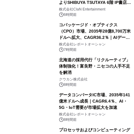
よりSHIBUYA TSUTAYA 6階 IP書店で
開催決定！！
株式会社ClaN Entertainment
6時間前
コパッケージド・オプティクス
（CPO）市場、2035年28億8,700万米
ドルへ拡大、CAGR36.2％｜AIデータ
センター・高速光通信需要が成長を加
株式会社レポートオーシャン
速
7時間前
北海道の採用代行「リクルーティブ」
体制強化！富良野・ニセコの人手不足
を解消
クウカン株式会社
8時間前
データコンバータIC市場、2035年141
億米ドルへ成長｜CAGR6.4％、AI・
5G・IoT需要が市場拡大を加速
株式会社レポートオーシャン
8時間前
プロセッサおよびコンピューティング