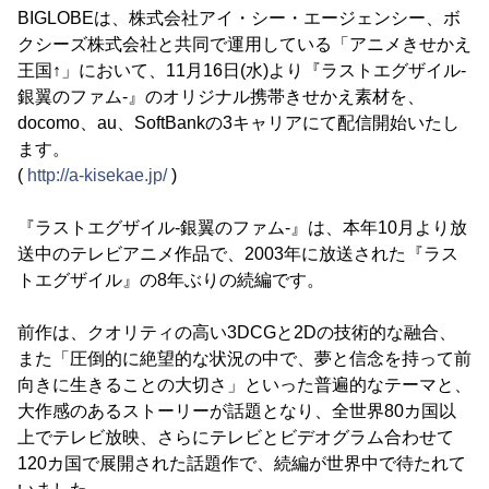
BIGLOBEは、株式会社アイ・シー・エージェンシー、ボ
クシーズ株式会社と共同で運用している「アニメきせかえ
王国↑」において、11月16日(水)より『ラストエグザイル‐
銀翼のファム‐』のオリジナル携帯きせかえ素材を、
docomo、au、SoftBankの3キャリアにて配信開始いたし
ます。
(
http://a-kisekae.jp/
)
『ラストエグザイル‐銀翼のファム‐』は、本年10月より放
送中のテレビアニメ作品で、2003年に放送された『ラス
トエグザイル』の8年ぶりの続編です。
前作は、クオリティの高い3DCGと2Dの技術的な融合、
また「圧倒的に絶望的な状況の中で、夢と信念を持って前
向きに生きることの大切さ」といった普遍的なテーマと、
大作感のあるストーリーが話題となり、全世界80カ国以
上でテレビ放映、さらにテレビとビデオグラム合わせて
120カ国で展開された話題作で、続編が世界中で待たれて