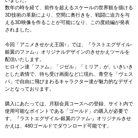
いました。
数年の時を経て、前作を超えるスケールの世界観を描ける
3D技術の革新により、空間に奥行きを、戦闘に迫力を与
える3D映像を作ることが可能になり、この度続編が発表
されました。
今回「アニメきせかえ王国↑」では、『ラストエグザイル‐
銀翼のファム‐』オリジナルデザインのきせかえツールを
配信いたします。
ヒロイン達「ファム」「ジゼル」「ミリア」が、いきいき
とした表情で、待ち受け画面などに現れ、青空を「ヴェス
パ」で自由に飛びまわるキャラクター達が魅力的なデザイ
ンとなっております。
購入にあたっては、月額会員コースへの登録、サイト内で
使用可能なポイントである「ゴールド」の購入が必要で
す。『ラストエグザイル‐銀翼のファム‐』オリジナルきせ
かえは、480ゴールドでダウンロード可能です。