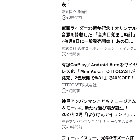
表！
1
東京国立博物館
23時間前
仮面ライダー55周年記念！オリジナル
音源を搭載した 「音声目覚まし時計」
が8月6日に一般発売開始！ あの日の
2
大興奮が今甦る
株式会社 秀建コーポレーション ディレクト
アートギャラリー
5時間前
有線CarPlay／Android Autoをワイヤ
レス化 「Mini Aura」 OTTOCASTが
発売、2色展開で8/31まで40％OFF！
3
OTTOCAST株式会社
3時間前
神戸アンパンマンこどもミュージアム
＆モールに 新たな遊び場が誕生！
2027年2月「ぼうけんアイランド」が
4
オープン
神戸アンパンマンこどもミュージアム＆モー
ル
23時間前
フィールドスリー、光学3倍ズーム搭