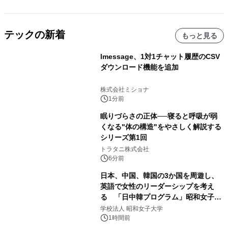
テックの新着
もっと見る
lmessage、1対1チャット履歴のCSV
ダウンロード機能を追加
株式会社ミショナ
1分前
眠りづらさの正体──寝ると呼吸が弱
くなる"体の構造"をやさしく解説する
シリーズ第1回
トラタニ株式会社
6分前
日本、中国、韓国の3か国を周遊し、
英語で女性のリーダーシップを考え
る 「日中韓プログラム」昭和女子大
学で開催
学校法人 昭和女子大学
1時間前