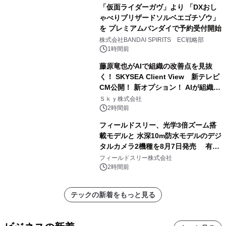
「仮面ライダーガヴ」より 「DXおし
ゃべりブリザードソルベエゴチゾウ」
を プレミアムバンダイで予約受付開始
株式会社BANDAI SPIRITS EC戦略部
1時間前
藤原竜也がAIで組織の改善点を見抜
く！ SKYSEA Client View 新テレビ
CM公開！ 新オプション！ AIが組織の
業務実態を分析し労務改善を支援。 藤
Ｓｋｙ株式会社
原竜也メイキング動画公開 「もしAIが
2時間前
自分を分析したら、すぐ休めと言われ
フィールドスリー、光学3倍ズーム搭
る自信がある」「昨年の夏はカブトム
載モデルと 水深10m防水モデルのデジ
シを捕まえたり、虫と戦ったり…」
タルカメラ2機種を8月7日発売 有効
約1300万画素、用途別に選べるコンデ
フィールドスリー株式会社
ジ新登場
2時間前
テックの新着をもっと見る