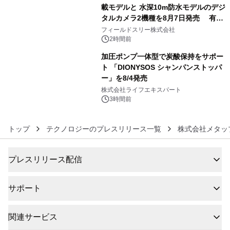
載モデルと 水深10m防水モデルのデジ
タルカメラ2機種を8月7日発売 有効
5
約1300万画素、用途別に選べるコンデ
フィールドスリー株式会社
ジ新登場
2時間前
加圧ポンプ一体型で炭酸保持をサポー
ト 「DIONYSOS シャンパンストッパ
ー」を8/4発売
6
株式会社ライフエキスパート
3時間前
トップ
テクノロジーのプレスリリース一覧
株式会社メタッ
プレスリリース配信
サポート
関連サービス