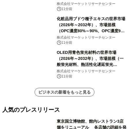
レポートを発表
株式会社マーケットリサーチセンター
11分前
化粧品用ブドウ種子エキスの世界市場
（2026年～2032年）、市場規模
（OPC濃度80%～90%、OPC濃度90%
～95%、OPC濃度95%以上）・分析レ
株式会社マーケットリサーチセンター
ポートを発表
11分前
OLED用青色蛍光材料の世界市場
（2026年～2032年）、市場規模（一
般蛍光材料、熱活性化遅延蛍光
（TADF）材料、その他）・分析レポ
株式会社マーケットリサーチセンター
ートを発表
11分前
ビジネスの新着をもっと見る
人気のプレスリリース
東京国立博物館、館内レストラン3店
舗をリニューアル 各店舗の詳細を発