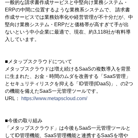
一般的な請求書作成サービスと中堅向け業務システム・
ERPの中間に位置するような業務系システムで、 請求書
作成サービスでは業務効率化や経営管理が不十分だが、中
堅向け業務システム・ERPだと価格帯が高すぎて手が出
ないという中小企業に最適で、現在、約3,118社が有料導
入しています。
■メタップスクラウドについて
メタップスクラウドは増え続けるSaaSの複数導入を背景
に生まれた、お金・時間のムダを改善する「SaaS管理」
とセキュリティリスクを抑える「ID管理(IDaaS)」、の2つ
の機能を備えたSaaS一元管理ツールです。
URL：
https://www.metapscloud.com/
■今後の取り組み
「メタップスクラウド」は今後もSaaS一元管理ツールと
してID管理機能、SaaS管理機能と連携するSaaSを増や