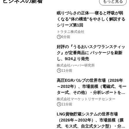
ビジネスの新着
もっと見る
眠りづらさの正体──寝ると呼吸が弱
くなる"体の構造"をやさしく解説する
シリーズ第1回
トラタニ株式会社
6分前
好評の『うるおいスクワランスティッ
ク』が定番商品に パッケージを刷新
し、9/24より発売
株式会社ハーバー研究所
11分前
高圧EGRバルブの世界市場（2026年
～2032年）、市場規模（電磁式、モー
ター式、その他）・分析レポートを発
表
株式会社マーケットリサーチセンター
11分前
LNG貨物貯蔵システムの世界市場
（2026年～2032年）、市場規模（膜
式、モス式、自立式タンク型）・分析