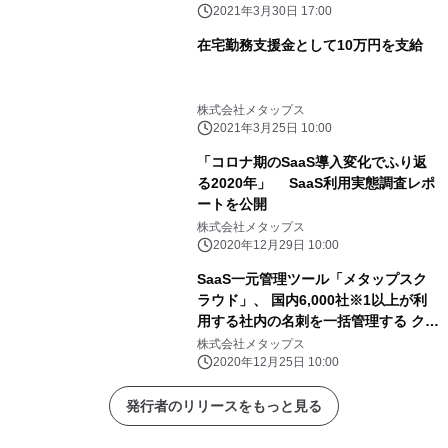
2021年3月30日 17:00
在宅勤務支援金として10万円を支給
株式会社メタップス
2021年3月25日 10:00
「コロナ期のSaaS導入変化でふり返
る2020年」 SaaS利用実態調査レポ
ートを公開
株式会社メタップス
2020年12月29日 10:00
SaaS一元管理ツール「メタップスク
ラウド」、 国内6,000社※1以上が利
用する社内の名刺を一括管理する クラ
ウド名刺管理サービス「Sansan」と
株式会社メタップス
の連携開始
2020年12月25日 10:00
発行者のリリースをもっと見る