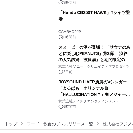
9時間前
「Honda CB250T HAWK」Tシャツ登
場
4
CAMSHOP.JP
6時間前
スヌーピーの湯が登場！ 「サウナのあ
とに楽しむPEANUTS」第2弾 渋谷
の人気銭湯「改良湯」と期間限定のコ
5
ラボレーション サウナイキタイコラ
株式会社ソニー・クリエイティブプロダクツ
ボグッズも発売決定！
2日前
JOYSOUND LIVER所属のVシンガー
「まるぱも」オリジナル曲
「HALLUCINATION？」初メジャー配
6
信リリース決定！
株式会社テイチクエンタテインメント
6時間前
トップ
フード・飲食のプレスリリース一覧
株式会社フジノ