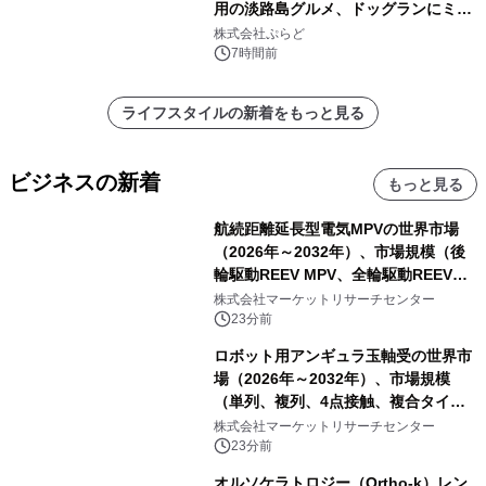
用の淡路島グルメ、ドッグランにミニ
プール グランピングとトレーラーハウ
株式会社ぷらど
スの2施設で
7時間前
ライフスタイルの新着をもっと見る
ビジネスの新着
もっと見る
航続距離延長型電気MPVの世界市場
（2026年～2032年）、市場規模（後
輪駆動REEV MPV、全輪駆動REEV
MPV）・分析レポートを発表
株式会社マーケットリサーチセンター
23分前
ロボット用アンギュラ玉軸受の世界市
場（2026年～2032年）、市場規模
（単列、複列、4点接触、複合タイ
プ）・分析レポートを発表
株式会社マーケットリサーチセンター
23分前
オルソケラトロジー（Ortho-k）レン