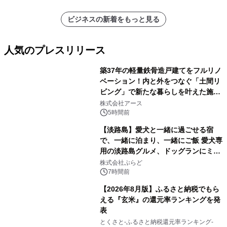
分析レポートを発表
ビジネスの新着をもっと見る
人気のプレスリリース
築37年の軽量鉄骨造戸建てをフルリノ
ベーション！内と外をつなぐ「土間リ
ビング」で新たな暮らしを叶えた施工
1
事例を株式会社アースが公開
株式会社アース
5時間前
【淡路島】愛犬と一緒に過ごせる宿
で、一緒に泊まり、一緒にご飯 愛犬専
用の淡路島グルメ、ドッグランにミニ
2
プール グランピングとトレーラーハウ
株式会社ぷらど
スの2施設で
7時間前
【2026年8月版】ふるさと納税でもら
える『玄米』の還元率ランキングを発
表
3
とくさと-ふるさと納税還元率ランキング-