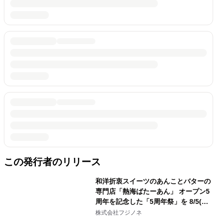
この発行者のリリース
和洋折衷スイーツのあんことバターの
専門店「熱海ばたーあん」 オープン5
周年を記念した「5周年祭」を 8/5(水)
～8/11(火)の7日間開催！
株式会社フジノネ