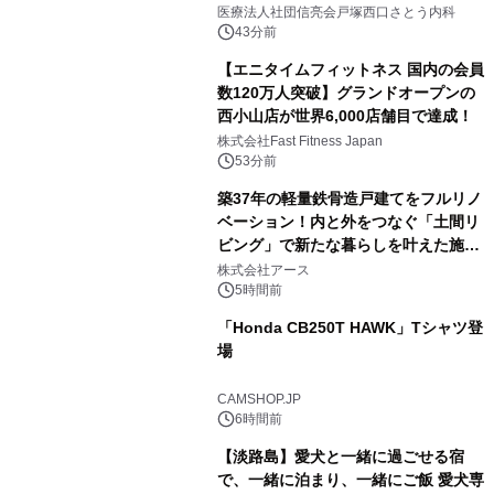
医療法人社団信亮会戸塚西口さとう内科
43分前
【エニタイムフィットネス 国内の会員
数120万人突破】グランドオープンの
西小山店が世界6,000店舗目で達成！
株式会社Fast Fitness Japan
53分前
築37年の軽量鉄骨造戸建てをフルリノ
ベーション！内と外をつなぐ「土間リ
ビング」で新たな暮らしを叶えた施工
事例を株式会社アースが公開
株式会社アース
5時間前
「Honda CB250T HAWK」Tシャツ登
場
CAMSHOP.JP
6時間前
【淡路島】愛犬と一緒に過ごせる宿
で、一緒に泊まり、一緒にご飯 愛犬専