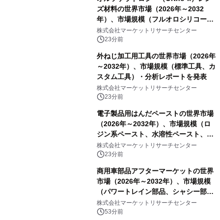
ズ材料の世界市場（2026年～2032
年）、市場規模（フルオロシリコーン
アクリレート、シリコーンアクリレー
株式会社マーケットリサーチセンター
ト、その他）・分析レポートを発表
23分前
外ねじ加工用工具の世界市場（2026年
～2032年）、市場規模（標準工具、カ
スタム工具）・分析レポートを発表
株式会社マーケットリサーチセンター
23分前
電子製品用はんだペーストの世界市場
（2026年～2032年）、市場規模（ロ
ジン系ペースト、水溶性ペースト、ノ
ークリーンペースト）・分析レポート
株式会社マーケットリサーチセンター
を発表
23分前
商用車部品アフターマーケットの世界
市場（2026年～2032年）、市場規模
（パワートレイン部品、シャシー部
品、ボディ・キャビン部品、電気・電
株式会社マーケットリサーチセンター
子部品、インテリア・快適性部品）・
53分前