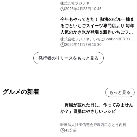
ひんやりメニューが4/25(土)から続々
株式会社フジノネ
登場！
2026年4月23日 10:45
今年もやってきた！ 熱海のビル一棟ま
るごといちごスイーツ専門店より 毎年
人気のかき氷が登場＆新作いちごフラ
ッペが 4/25(土)から発売！
株式会社フジノネ、いちごBonBonBERRY
ATAMI HOUSE.
2026年4月17日 15:30
発行者のリリースをもっと見る
グルメの新着
もっと見る
「胃腸が疲れた日に、作ってみません
か？」胃腸にやさしいレシピ
医療法人社団信亮会戸塚西口さとう内科
43分前