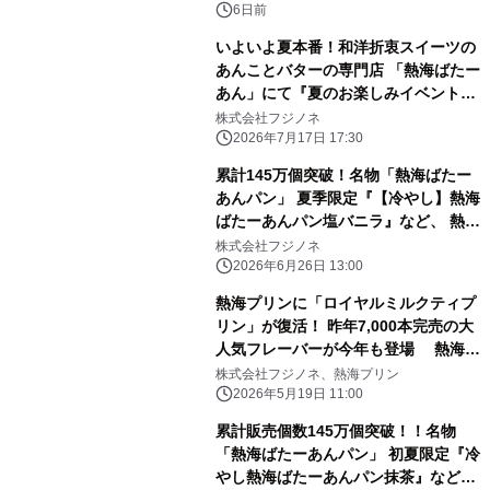
6日前
いよいよ夏本番！和洋折衷スイーツの
あんことバターの専門店 「熱海ばたー
あん」にて『夏のお楽しみイベント』
を 7/18(土)～7/20(月・祝)で開催！
株式会社フジノネ
2026年7月17日 17:30
累計145万個突破！名物「熱海ばたー
あんパン」 夏季限定『【冷やし】熱海
ばたーあんパン塩バニラ』など、 熱海
ばたーあんのひんやりメニューを
株式会社フジノネ
6/27(土)より発売！
2026年6月26日 13:00
熱海プリンに「ロイヤルミルクティプ
リン」が復活！ 昨年7,000本完売の大
人気フレーバーが今年も登場 熱海プ
リンカフェ2nd・来宮駅店でも限定
株式会社フジノネ、熱海プリン
「紅茶」メニュー登場
2026年5月19日 11:00
累計販売個数145万個突破！！名物
「熱海ばたーあんパン」 初夏限定『冷
やし熱海ばたーあんパン抹茶』など、