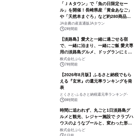
「ＪＡタウン」で「魚の日限定セー
ル」を開催！長崎県産「黄金あなご」
や「天然本まぐろ」など約280商品を
販売！～毎月１０日の定例企画～
JA全農の産直通販JAタウン
2時間前
【淡路島】愛犬と一緒に過ごせる宿
で、一緒に泊まり、一緒にご飯 愛犬専
用の淡路島グルメ、ドッグランにミニ
プール グランピングとトレーラーハウ
株式会社ぷらど
スの2施設で
7時間前
【2026年8月版】ふるさと納税でもら
える『玄米』の還元率ランキングを発
表
とくさと-ふるさと納税還元率ランキング-
9時間前
時間に追われず、丸ごと1日淡路島グ
ルメと観光、レジャー施設で クラブハ
ウスのようなプールと、変わった形の
サウナも 「THE BOXY AWAJI」のお
株式会社ぷらど
得な素泊まり連泊プランで
1日前