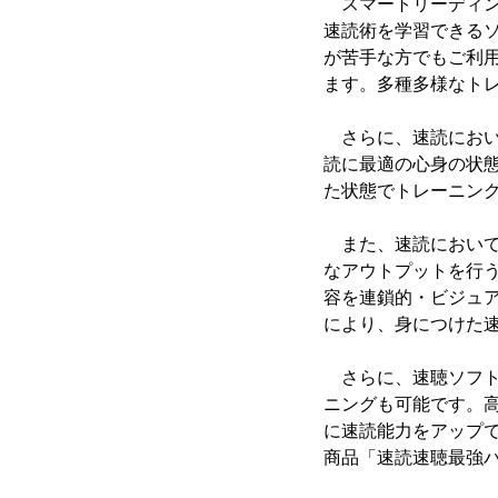
スマートリーディング
速読術を学習できる
が苦手な方でもご利
ます。多種多様なト
さらに、速読におい
読に最適の心身の状
た状態でトレーニン
また、速読において
なアウトプットを行
容を連鎖的・ビジュ
により、身につけた
さらに、速聴ソフト
ニングも可能です。
に速読能力をアップ
商品「速読速聴最強