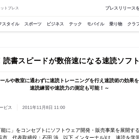
プレスリリース
アットプレス
フスタイル
スポーツ
ビジネス
テック
モバイル
乗り物
クラ
分！読書スピードが数倍速になる速読ソフ
クールや教室に通わずに速読トレーニングを行え速読術の効果
速読練習や速読力の測定も可能！～
ービス
2011年11月8日 11:00
能に」をコンセプトにソフトウェア開発・販売事業を展開する
浜市、代表取締役：石田 渉、以下 インターナル)は、速読を学