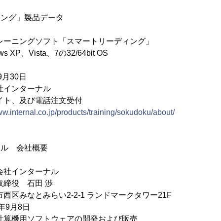
ィング」製品データ
レーニングソフト「スマートリーディング」
XP、Vista、7の32/64bit OS
9月30日
社インターナル
イト、及び電話注文受付
ww.internal.co.jp/products/training/sokudoku/about/
ナル 会社概要
社インターナル
締役 石田 渉
西区みなとみらい2-2-1 ランドマークタワー21F
年9月8日
計算機用ソフトウェアの開発および販売