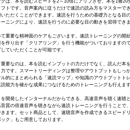
は、本を読むスピードを2～10倍にアップさせ、本を1冊20
ソフトです。音声案内に従うだけで速読の読み方をマスターで
用いただくことができます。速読を行うための基礎力となる目
レーニングにより、速読を行うのに必要な目の動きを習得でき
て重要な精神面のケアもございます。速読トレーニングの開始
態を作り出す「クリアリング」を行う機能がついておりますの
グしていただくことが可能です。
重要なのは、本を読むインプットの力だけでなく、読んだ本を
う力です。スマートリーディングは整理やアウトプットもしっ
アル的にまとめられる「速読マップ」や知識のアウトプットト
速読能力を確かな成果につなげるためのトレーニングも行えま
を開発したインターナルだからできる、高速音声を聴く速聴と
高音質の倍速音声を聴きながら速読トレーニングを行うことで
できます。セット商品として、速聴音声を作成できるスピードリ
パック」もご用意しております。