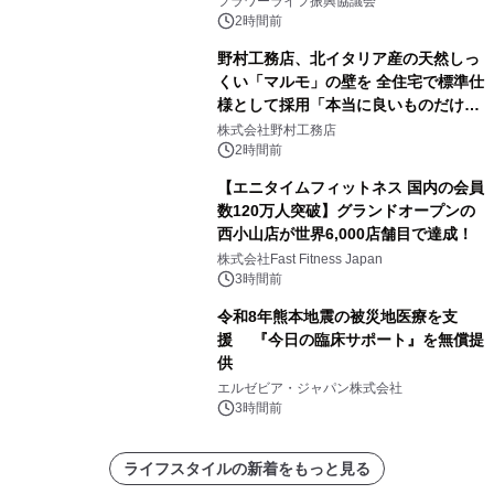
フラワーライフ振興協議会
2時間前
野村工務店、北イタリア産の天然しっ
くい「マルモ」の壁を 全住宅で標準仕
様として採用「本当に良いものだけに
こだわる」
株式会社野村工務店
2時間前
【エニタイムフィットネス 国内の会員
数120万人突破】グランドオープンの
西小山店が世界6,000店舗目で達成！
株式会社Fast Fitness Japan
3時間前
令和8年熊本地震の被災地医療を支
援 『今日の臨床サポート』を無償提
供
エルゼビア・ジャパン株式会社
3時間前
ライフスタイルの新着をもっと見る