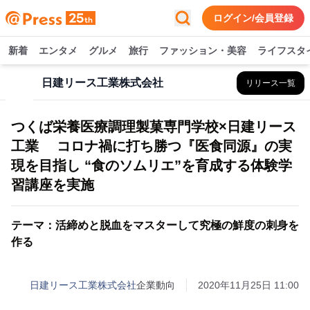
ログイン/会員登録
新着
エンタメ
グルメ
旅行
ファッション・美容
ライフスタ
日建リース工業株式会社
リリース一覧
つくば栄養医療調理製菓専門学校×日建リース
工業 コロナ禍に打ち勝つ『医食同源』の実
現を目指し “食のソムリエ”を育成する体験学
習講座を実施
テーマ：活締めと脱血をマスターして究極の鮮度の刺身を
作る
日建リース工業株式会社
企業動向
2020年11月25日 11:00