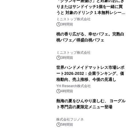
「クランキー唐揚げ」と対象のおにぎ
りまたはサンドイッチ1個を一緒に買
うと 対象のドリンク１本無料レシート
クーポンもらえる！※1
ミニストップ株式会社
3時間前
桃の香り広がる、幸せパフェ。完熟白
桃パフェ／得盛白桃パフェ
ミニストップ株式会社
3時間前
世界ハンドメイドマットレス市場レポ
ート2026-2032：企業ランキング、価
格動向、売上推移、今後の見通し
YH Research株式会社
4時間前
熱海の夏をひんやり楽しむ、 ヨーグル
ト専門店の夏限定メニュー登場
株式会社フジノネ
5時間前