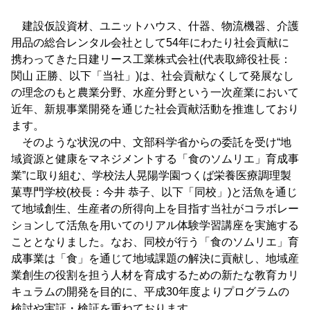
建設仮設資材、ユニットハウス、什器、物流機器、介護
用品の総合レンタル会社として54年にわたり社会貢献に
携わってきた日建リース工業株式会社(代表取締役社長：
関山 正勝、以下「当社」)は、社会貢献なくして発展なし
の理念のもと農業分野、水産分野という一次産業において
近年、新規事業開発を通じた社会貢献活動を推進しており
ます。
そのような状況の中、文部科学省からの委託を受け“地
域資源と健康をマネジメントする「食のソムリエ」育成事
業”に取り組む、学校法人晃陽学園つくば栄養医療調理製
菓専門学校(校長：今井 恭子、以下「同校」)と活魚を通じ
て地域創生、生産者の所得向上を目指す当社がコラボレー
ションして活魚を用いてのリアル体験学習講座を実施する
こととなりました。なお、同校が行う「食のソムリエ」育
成事業は「食」を通じて地域課題の解決に貢献し、地域産
業創生の役割を担う人材を育成するための新たな教育カリ
キュラムの開発を目的に、平成30年度よりプログラムの
検討や実証・検証を重ねております。