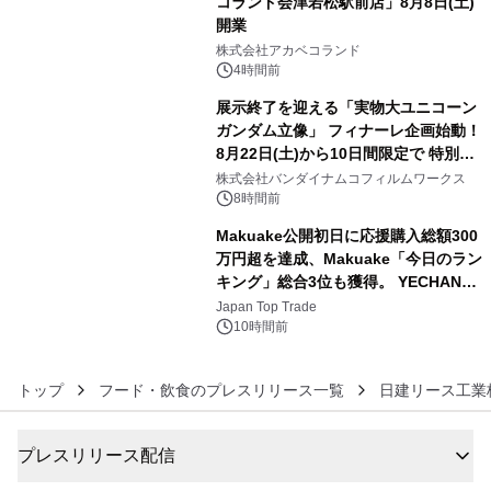
コランド会津若松駅前店」8月8日(土)
開業
4
株式会社アカベコランド
4時間前
展示終了を迎える「実物大ユニコーン
ガンダム立像」 フィナーレ企画始動！
8月22日(土)から10日間限定で 特別映
5
像『UNICORN GUNDAM Statue ―
株式会社バンダイナムコフィルムワークス
BEYOND POSSIBILITY ―』を上映！
8時間前
Makuake公開初日に応援購入総額300
万円超を達成、Makuake「今日のラン
キング」総合3位も獲得。 YECHAN音
6
浴シンギングボウル第2弾の大型サイ
Japan Top Trade
ズ（XL・2XL・3XL）を先行販売中
10時間前
トップ
フード・飲食のプレスリリース一覧
日建リース工業
プレスリリース配信