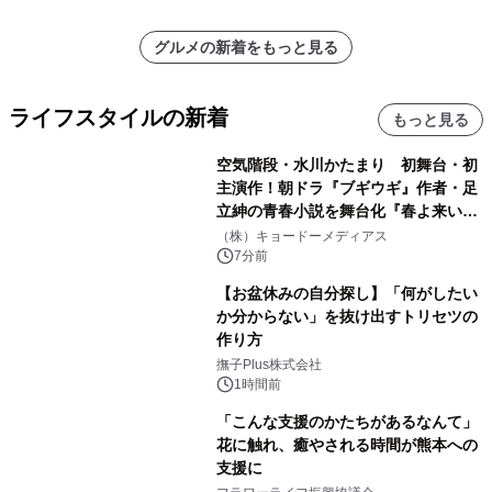
グルメの新着をもっと見る
ライフスタイルの新着
もっと見る
空気階段・水川かたまり 初舞台・初
主演作！朝ドラ『ブギウギ』作者・足
立紳の青春小説を舞台化『春よ来い、
マジで来い』キービジュアル解禁！
（株）キョードーメディアス
7分前
【お盆休みの自分探し】「何がしたい
か分からない」を抜け出すトリセツの
作り方
撫子Plus株式会社
1時間前
「こんな支援のかたちがあるなんて」
花に触れ、癒やされる時間が熊本への
支援に