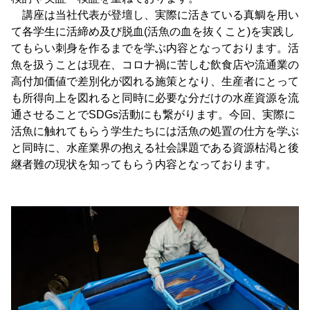
講座は当社代表が登壇し、実際に活きている真鯛を用い
て各学生に活締め及び脱血(活魚の血を抜くこと)を実践し
てもらい刺身を作るまでを学ぶ内容となっております。活
魚を扱うことは現在、コロナ禍に苦しむ飲食店や流通業の
高付加価値で差別化が図れる施策となり、生産者にとって
も所得向上を図れると同時に必要な分だけの水産資源を流
通させることでSDGs活動にも繋がります。今回、実際に
活魚に触れてもらう学生たちには活魚の処置の仕方を学ぶ
と同時に、水産業界の抱える社会課題である資源枯渇と後
継者難の現状を知ってもらう内容となっております。