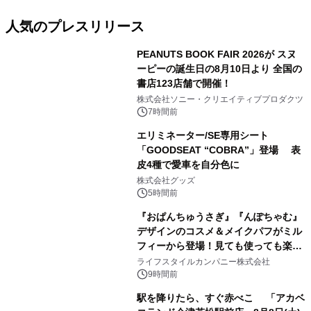
人気のプレスリリース
PEANUTS BOOK FAIR 2026が スヌ
ーピーの誕生日の8月10日より 全国の
書店123店舗で開催！
1
株式会社ソニー・クリエイティブプロダクツ
7時間前
エリミネーター/SE専用シート
「GOODSEAT “COBRA”」登場 表
皮4種で愛車を自分色に
2
株式会社グッズ
5時間前
『おぱんちゅうさぎ』『んぽちゃむ』
デザインのコスメ＆メイクパフがミル
フィーから登場！見ても使っても楽し
3
い、ポップでキュートなコレクショ
ライフスタイルカンパニー株式会社
ン。
9時間前
駅を降りたら、すぐ赤べこ 「アカベ