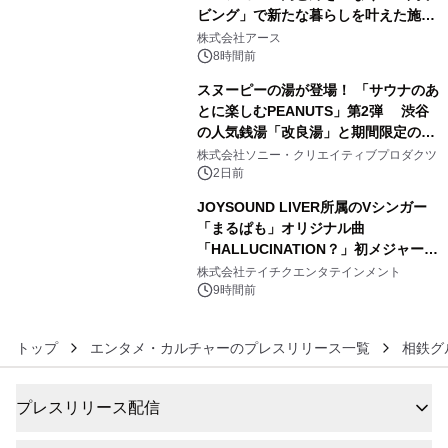
ビング」で新たな暮らしを叶えた施工
4
事例を株式会社アースが公開
株式会社アース
8時間前
スヌーピーの湯が登場！ 「サウナのあ
とに楽しむPEANUTS」第2弾 渋谷
の人気銭湯「改良湯」と期間限定のコ
5
ラボレーション サウナイキタイコラ
株式会社ソニー・クリエイティブプロダクツ
ボグッズも発売決定！
2日前
JOYSOUND LIVER所属のVシンガー
「まるぱも」オリジナル曲
「HALLUCINATION？」初メジャー配
6
信リリース決定！
株式会社テイチクエンタテインメント
9時間前
トップ
エンタメ・カルチャーのプレスリリース一覧
相鉄グ
プレスリリース配信