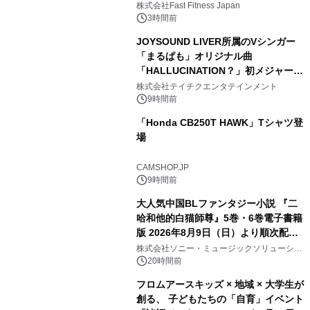
株式会社Fast Fitness Japan
3時間前
JOYSOUND LIVER所属のVシンガー
「まるぱも」オリジナル曲
「HALLUCINATION？」初メジャー配
信リリース決定！
株式会社テイチクエンタテインメント
9時間前
「Honda CB250T HAWK」Tシャツ登
場
CAMSHOP.JP
9時間前
大人気中国BLファンタジー小説 『二
哈和他的白猫師尊』5巻・6巻電子書籍
版 2026年8月9日（日）より順次配信
開始
株式会社ソニー・ミュージックソリューショ
ンズ
20時間前
フロムアースキッズ × 地域 × 大学生が
創る、 子どもたちの「自育」イベント