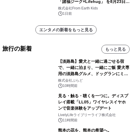
「諸福ジーク×Lifehug」 を8月23日
(日)開催
株式会社From Earth Kids
1日前
エンタメの新着をもっと見る
旅行の新着
もっと見る
【淡路島】愛犬と一緒に過ごせる宿
で、一緒に泊まり、一緒にご飯 愛犬専
用の淡路島グルメ、ドッグランにミニ
プール グランピングとトレーラーハウ
株式会社ぷらど
スの2施設で
10時間前
見る・触る・聴くを一つに。ディスプ
レイ搭載「LL05」ワイヤレスイヤホ
ンで音楽体験をアップデート
LivelyLifeライブリーライフ株式会社
11時間前
熊本の花を、熊本の希望へ。