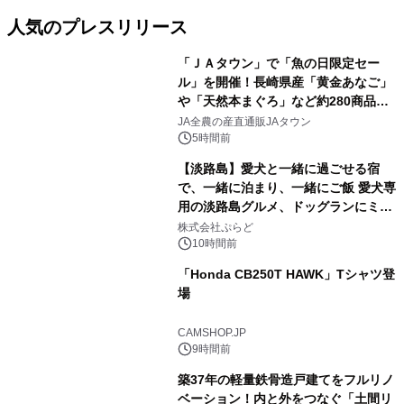
人気のプレスリリース
「ＪＡタウン」で「魚の日限定セー
ル」を開催！長崎県産「黄金あなご」
や「天然本まぐろ」など約280商品を
1
販売！～毎月１０日の定例企画～
JA全農の産直通販JAタウン
5時間前
【淡路島】愛犬と一緒に過ごせる宿
で、一緒に泊まり、一緒にご飯 愛犬専
用の淡路島グルメ、ドッグランにミニ
2
プール グランピングとトレーラーハウ
株式会社ぷらど
スの2施設で
10時間前
「Honda CB250T HAWK」Tシャツ登
場
3
CAMSHOP.JP
9時間前
築37年の軽量鉄骨造戸建てをフルリノ
ベーション！内と外をつなぐ「土間リ