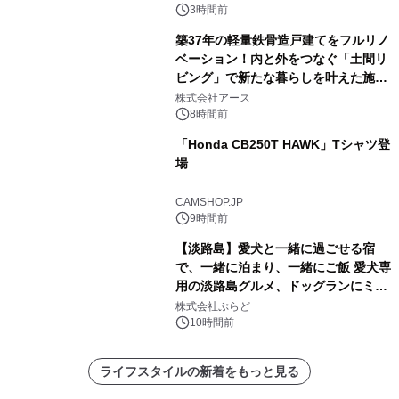
3時間前
築37年の軽量鉄骨造戸建てをフルリノ
ベーション！内と外をつなぐ「土間リ
ビング」で新たな暮らしを叶えた施工
事例を株式会社アースが公開
株式会社アース
8時間前
「Honda CB250T HAWK」Tシャツ登
場
CAMSHOP.JP
9時間前
【淡路島】愛犬と一緒に過ごせる宿
で、一緒に泊まり、一緒にご飯 愛犬専
用の淡路島グルメ、ドッグランにミニ
プール グランピングとトレーラーハウ
株式会社ぷらど
スの2施設で
10時間前
ライフスタイルの新着をもっと見る