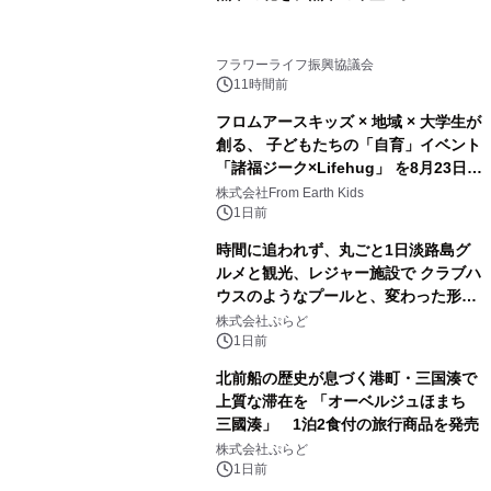
フラワーライフ振興協議会
11時間前
フロムアースキッズ × 地域 × 大学生が
創る、 子どもたちの「自育」イベント
「諸福ジーク×Lifehug」 を8月23日
(日)開催
株式会社From Earth Kids
1日前
時間に追われず、丸ごと1日淡路島グ
ルメと観光、レジャー施設で クラブハ
ウスのようなプールと、変わった形の
サウナも 「THE BOXY AWAJI」のお
株式会社ぷらど
得な素泊まり連泊プランで
1日前
北前船の歴史が息づく港町・三国湊で
上質な滞在を 「オーベルジュほまち
三國湊」 1泊2食付の旅行商品を発売
株式会社ぷらど
1日前