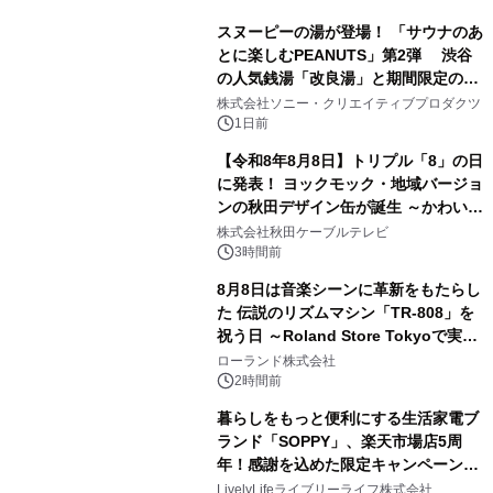
スヌーピーの湯が登場！ 「サウナのあ
とに楽しむPEANUTS」第2弾 渋谷
の人気銭湯「改良湯」と期間限定のコ
1
ラボレーション サウナイキタイコラ
株式会社ソニー・クリエイティブプロダクツ
ボグッズも発売決定！
1日前
【令和8年8月8日】トリプル「8」の日
に発表！ ヨックモック・地域バージョ
ンの秋田デザイン缶が誕生 ～かわいい
2
秋田犬の子犬と秋田の四季と名所を巡
株式会社秋田ケーブルテレビ
るパッケージ～ 9月1日(火)秋田県内で
3時間前
販売開始
8月8日は音楽シーンに革新をもたらし
た 伝説のリズムマシン「TR-808」を
祝う日 ～Roland Store Tokyoで実機
3
を展示しての 記念キャンペーンを開
ローランド株式会社
催 英国ラジオ「NTS」の 特別プログ
2時間前
ラムや、「TR-808」を愛する伝説的
暮らしをもっと便利にする生活家電ブ
アーティストを フィーチャーしたアニ
ランド「SOPPY」、楽天市場店5周
メーションを公開～
年！感謝を込めた限定キャンペーンを
4
8月10日より開催
LivelyLifeライブリーライフ株式会社