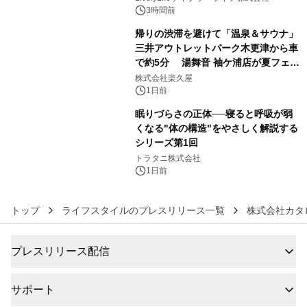
3時間前
帰りの渋滞を避けて「温泉＆サウナ」
三井アウトレットパーク木更津から車
で約5分 湯舞音 袖ケ浦店が夏フェア
5
メニューを提供
株式会社楽久屋
1日前
眠りづらさの正体──寝ると呼吸が弱
くなる"体の構造"をやさしく解説する
シリーズ第1回
6
トラタニ株式会社
1日前
トップ
ライフスタイルのプレスリリース一覧
株式会社カタ
プレスリリース配信
サポート