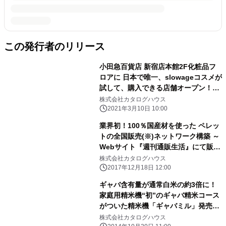
この発行者のリリース
小田急百貨店 新宿店本館2F化粧品フ
ロアに 日本で唯一、slowageコスメが
試して、購入できる店舗オープン！
「slowageショップ」2月3日オープ
株式会社カタログハウス
ン！
2021年3月10日 10:00
業界初！100％国産材を使った ペレッ
トの全国販売(※)ネットワーク構築 ～
Webサイト『週刊通販生活』にて販売
～
株式会社カタログハウス
2017年12月18日 12:00
ギャバ含有量が通常白米の約3倍に！
家庭用精米機“初”のギャバ精米コース
がついた精米機「ギャバミル」発売
～ 『通販生活』2014年秋冬号より発
株式会社カタログハウス