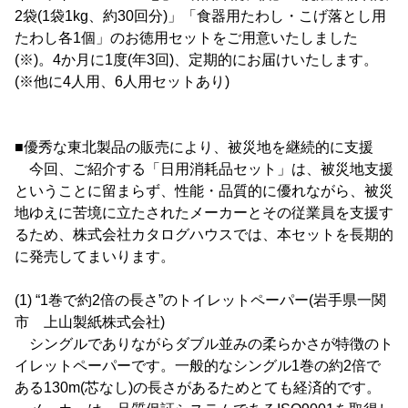
2袋(1袋1kg、約30回分)」「食器用たわし・こげ落とし用
たわし各1個」のお徳用セットをご用意いたしました
(※)。4か月に1度(年3回)、定期的にお届けいたします。
(※他に4人用、6人用セットあり)
■優秀な東北製品の販売により、被災地を継続的に支援
今回、ご紹介する「日用消耗品セット」は、被災地支援
ということに留まらず、性能・品質的に優れながら、被災
地ゆえに苦境に立たされたメーカーとその従業員を支援す
るため、株式会社カタログハウスでは、本セットを長期的
に発売してまいります。
(1) “1巻で約2倍の長さ”のトイレットペーパー(岩手県一関
市 上山製紙株式会社)
シングルでありながらダブル並みの柔らかさが特徴のト
イレットペーパーです。一般的なシングル1巻の約2倍で
ある130m(芯なし)の長さがあるためとても経済的です。