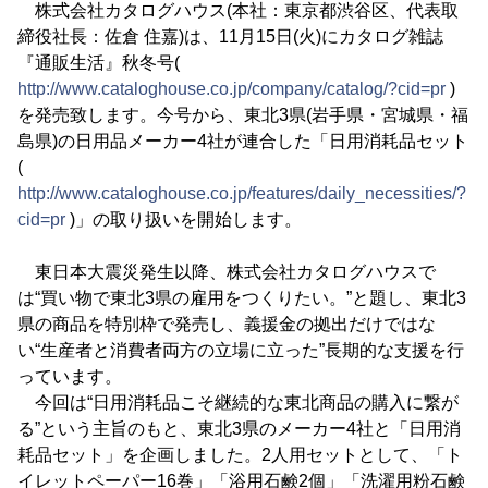
株式会社カタログハウス(本社：東京都渋谷区、代表取
締役社長：佐倉 住嘉)は、11月15日(火)にカタログ雑誌
『通販生活』秋冬号(
http://www.cataloghouse.co.jp/company/catalog/?cid=pr
)
を発売致します。今号から、東北3県(岩手県・宮城県・福
島県)の日用品メーカー4社が連合した「日用消耗品セット
(
http://www.cataloghouse.co.jp/features/daily_necessities/?
cid=pr
)」の取り扱いを開始します。
東日本大震災発生以降、株式会社カタログハウスで
は“買い物で東北3県の雇用をつくりたい。”と題し、東北3
県の商品を特別枠で発売し、義援金の拠出だけではな
い“生産者と消費者両方の立場に立った”長期的な支援を行
っています。
今回は“日用消耗品こそ継続的な東北商品の購入に繋が
る”という主旨のもと、東北3県のメーカー4社と「日用消
耗品セット」を企画しました。2人用セットとして、「ト
イレットペーパー16巻」「浴用石鹸2個」「洗濯用粉石鹸