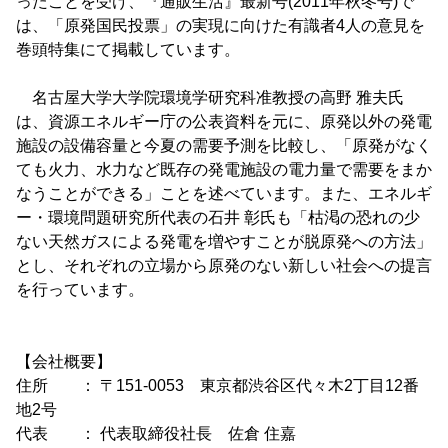
ったことを受け、『通販生活』最新号(2011年秋冬号)で
は、「原発国民投票」の実現に向けた有識者4人の意見を
巻頭特集にて掲載しています。
名古屋大学大学院環境学研究科准教授の高野 雅夫氏
は、資源エネルギー庁の公表資料を元に、原発以外の発電
施設の設備容量と今夏の需要予測を比較し、「原発がなく
ても火力、水力など既存の発電施設の電力量で需要をまか
なうことができる」ことを述べています。また、エネルギ
ー・環境問題研究所代表の石井 彰氏も「枯渇の恐れの少
ない天然ガスによる発電を増やすことが脱原発への方法」
とし、それぞれの立場から原発のない新しい社会への提言
を行っています。
【会社概要】
住所 ： 〒151-0053 東京都渋谷区代々木2丁目12番
地2号
代表 ： 代表取締役社長 佐倉 住嘉