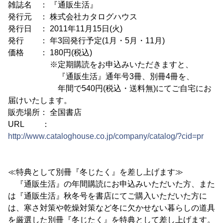
雑誌名 ： 『通販生活』
発行元 ： 株式会社カタログハウス
発行日 ： 2011年11月15日(火)
発行 ： 年3回発行予定(1月・5月・11月)
価格 ： 180円(税込)
※定期購読をお申込みいただきますと、
『通販生活』通年号3冊、別冊4冊を、
年間で540円(税込・送料無)にてご自宅にお
届けいたします。
販売場所： 全国書店
URL ：
http://www.cataloghouse.co.jp/company/catalog/?cid=pr
≪特典として別冊『冬じたく』を差し上げます≫
『通販生活』の年間購読にお申込みいただいた方、また
は『通販生活』秋冬号を書店にてご購入いただいた方に
は、寒さ対策や乾燥対策など冬に欠かせない暮らしの道具
を厳選した別冊『冬じたく』を特典として差し上げます。