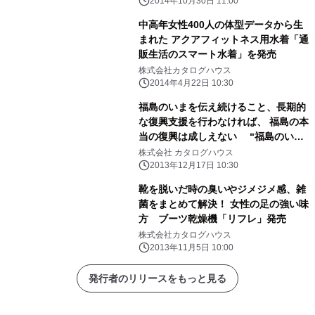
売 ～
2014年10月30日 11:00
中高年女性400人の体型データから生
まれた アクアフィットネス用水着「通
販生活のスマート水着」を発売
株式会社カタログハウス
2014年4月22日 10:30
福島のいまを伝え続けること、長期的
な復興支援を行わなければ、 福島の本
当の復興は成しえない “福島のい
ま”を伝える拠点として、また、福島
株式会社 カタログハウス
の企業や農家と 消費者を繋ぐ拠点とし
2013年12月17日 10:30
て、アンテナショップ「本日！福島」
靴を脱いだ時の臭いやジメジメ感、雑
を 新宿に来年1月6日(月)オープンしま
菌をまとめて解決！ 女性の足の強い味
す
方 ブーツ乾燥機「リフレ」発売
株式会社カタログハウス
2013年11月5日 10:00
発行者のリリースをもっと見る