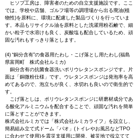
ヒソプ工房は、障害者のための自立支援施設です。ここ
では、学校や店舗、ゴルフ場等の調理場から出る廃油(植
物性)を原料に、環境に配慮した製品づくりを行っていま
す。本品もリサイクル油を原料とした洗濯用粉石鹸で、細
かい粒子で水溶けも良く、炭酸塩も配合しているため、頑
固な汚れもすっきり落とします。
(4) “銅分含有”の食器用たわし・こげ落とし用たわし(福島
県富岡町 株式会社ルミカ)
銅分含有の抗菌食器洗いポリウレタンスポンジです。片
面は「銅微粉仕様」です。ウレタンスポンジは発泡率を高
めてあるので、泡立ちが良く、水切れも良いので衛生的で
す。
こげ落としは、ポリウレタンスポンジに研磨材成分であ
る酸化アルミニウムを配合することで、頑固な汚れを簡単
に落とすことができます。
株式会社ルミカでは「株式会社ルミカライフ」を設立し、
簡易組み立て式ドーム「パオ」(トイレやお風呂などTPO
に合わせて使用)を震災支援用に開発、被災地で役立てて