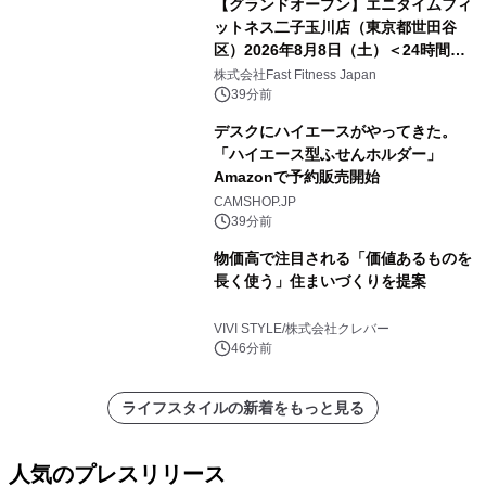
【グランドオープン】エニタイムフィ
ットネス二子玉川店（東京都世田谷
区）2026年8月8日（土）＜24時間年
中無休のフィットネスジム＞
株式会社Fast Fitness Japan
39分前
デスクにハイエースがやってきた。
「ハイエース型ふせんホルダー」
Amazonで予約販売開始
CAMSHOP.JP
39分前
物価高で注目される「価値あるものを
長く使う」住まいづくりを提案
VIVI STYLE/株式会社クレバー
46分前
ライフスタイルの新着をもっと見る
人気のプレスリリース