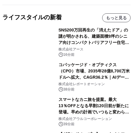
ライフスタイルの新着
もっと見る
SNS200万回再生の「消えたドア」の
謎が明かされる、建築面積9坪のシニ
ア向けコンパクトバリアフリー住宅が
誕生
株式会社アース
16分前
コパッケージド・オプティクス
（CPO）市場、2035年28億8,700万米
ドルへ拡大、CAGR36.2％｜AIデータ
センター・高速光通信需要が成長を加
株式会社レポートオーシャン
速
38分前
スマートなカニ旅を提案。最大
13％OFFとなる早割120日前が新たに
登場。早めの計画でいつもと変わらぬ
大人の冬旅を。ー夕日ヶ浦温泉「佳松
株式会社アウルコーポレーション
苑 別邸ふうか」ー
39分前