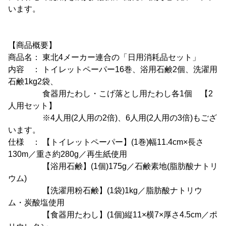
います。
【商品概要】
商品名： 東北4メーカー連合の「日用消耗品セット」
内容 ： トイレットペーパー16巻、浴用石鹸2個、洗濯用
石鹸1kg2袋、
食器用たわし・こげ落とし用たわし各1個 【2
人用セット】
※4人用(2人用の2倍)、6人用(2人用の3倍)もござ
います。
仕様 ： 【トイレットペーパー】(1巻)幅11.4cm×長さ
130m／重さ約280g／再生紙使用
【浴用石鹸】(1個)175g／石鹸素地(脂肪酸ナトリ
ウム)
【洗濯用粉石鹸】(1袋)1kg／脂肪酸ナトリウ
ム・炭酸塩使用
【食器用たわし】(1個)縦11×横7×厚さ4.5cm／ポ