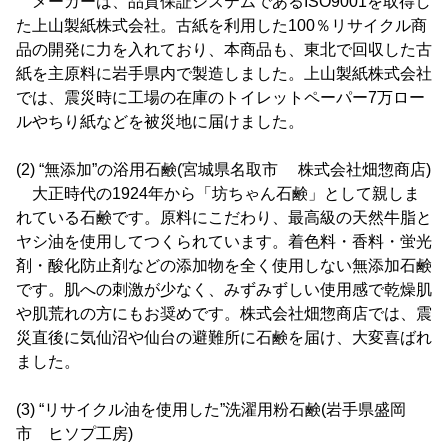
メーカーは、品質保証システムであるISO9001を取得し
た上山製紙株式会社。古紙を利用した100％リサイクル商
品の開発に力を入れており、本商品も、東北で回収した古
紙を主原料に岩手県内で製造しました。上山製紙株式会社
では、震災時に工場の在庫のトイレットペーパー7万ロー
ルやちり紙などを被災地に届けました。
(2) “無添加”の浴用石鹸(宮城県名取市 株式会社畑惣商店)
大正時代の1924年から「坊ちゃん石鹸」として親しま
れている石鹸です。原料にこだわり、最高級の天然牛脂と
ヤシ油を使用してつくられています。着色料・香料・蛍光
剤・酸化防止剤などの添加物を全く使用しない無添加石鹸
です。肌への刺激が少なく、みずみずしい使用感で乾燥肌
や肌荒れの方にもお奨めです。株式会社畑惣商店では、震
災直後に気仙沼や仙台の避難所に石鹸を届け、大変喜ばれ
ました。
(3) “リサイクル油を使用した”洗濯用粉石鹸(岩手県盛岡
市 ヒソプ工房)