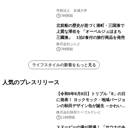
学校法人 名城大学
7時間前
北前船の歴史が息づく港町・三国湊で
上質な滞在を 「オーベルジュほまち
三國湊」 1泊2食付の旅行商品を発売
株式会社ぷらど
7時間前
ライフスタイルの新着をもっと見る
人気のプレスリリース
【令和8年8月8日】トリプル「8」の日
に発表！ ヨックモック・地域バージョ
ンの秋田デザイン缶が誕生 ～かわいい
1
秋田犬の子犬と秋田の四季と名所を巡
株式会社秋田ケーブルテレビ
るパッケージ～ 9月1日(火)秋田県内で
11時間前
販売開始
スヌーピーの湯が登場！ 「サウナのあ