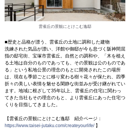
雲雀丘の景観にとけこむ逸邸
■歴史と品格が漂う、雲雀丘の土地に調和した建物
洗練された気品が漂い、洋館や御邸が今も息づく阪神間屈
指の邸宅街、宝塚市雲雀丘。自然との調和や、「木を植え
る土地は自分のものであっても、その景観は公のものであ
る」という私地公景の理念のもとに開発されたこの場所
は、現在も季節ごとに移り変わる樹々花々が保たれ、四季
折々の美しい表情を魅せる閑静な街並みが受け継がれてい
ます。地域に根ざして35年以上、雲雀丘の住宅に関わっ
てきた当社もその理念のもと、より雲雀丘にあった住宅つ
くりを目指してきました。
【雲雀丘の景観にとけこむ逸邸 紹介ページ：
https://www.taisei-jutaku.com/createyourlife/
】