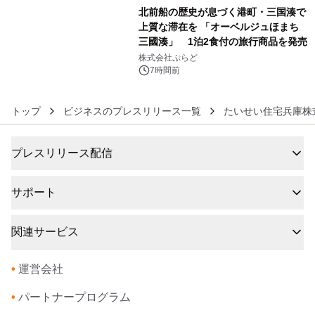
ラムや、「TR-808」を愛する伝説的
北前船の歴史が息づく港町・三国湊で
アーティストを フィーチャーしたアニ
上質な滞在を 「オーベルジュほまち
メーションを公開～
三國湊」 1泊2食付の旅行商品を発売
6
株式会社ぷらど
7時間前
トップ
ビジネスのプレスリリース一覧
たいせい住宅兵庫株
プレスリリース配信
サポート
関連サービス
•
運営会社
•
パートナープログラム