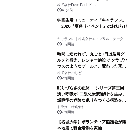
(日)開催
株式会社From Earth Kids
41分前
学園生活コミュニティ「キャラフレ」
｜2026『夏祭りイベント』のお知らせ
キャラフレ｜株式会社エイプリル・データ・
デザインズ
1時間前
時間に追われず、丸ごと1日淡路島グ
ルメと観光、レジャー施設で クラブハ
ウスのようなプールと、変わった形の
サウナも 「THE BOXY AWAJI」のお
株式会社ぷらど
得な素泊まり連泊プランで
2時間前
眠りづらさの正体──シリーズ第三回
浅い呼吸が"二酸化炭素過剰"を生み、
爆睡型の危険な眠りをつくる構造を解
説
トラタニ株式会社
7時間前
【名城大学】ボランティア協議会が熊
本地震で募金活動を実施