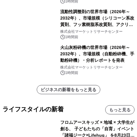
を発表
1時間前
流動性調整剤の世界市場（2026年～
2032年）、市場規模（シリコーン系改
質剤、フッ素樹脂系改質剤、アクリル
系改質剤、ポリウレタン系改質剤、ワ
株式会社マーケットリサーチセンター
ックス系改質剤）・分析レポートを発
1時間前
表
火山灰粉砕機の世界市場（2026年～
2032年）、市場規模（自動粉砕機、手
動粉砕機）・分析レポートを発表
株式会社マーケットリサーチセンター
1時間前
ビジネスの新着をもっと見る
ライフスタイルの新着
もっと見る
フロムアースキッズ × 地域 × 大学生が
創る、 子どもたちの「自育」イベント
「諸福ジーク×Lifehug」 を8月23日