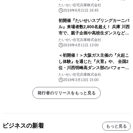
催！
たいせい住宅兵庫株式会社
2019年6月21日 16:45
初開催『たいせいスプリングカーニバ
ル』来場者数2,800名超え！ 兵庫 川西
市で、親子企画や高校生ダンスなど大
盛況で開催終了
たいせい住宅兵庫株式会社
2019年4月11日 13:00
＜初開催！＞大阪ガス主催の『火起こ
し体験』を通じた『火育』や、 全国2
位・川西明峰高ダンス部のパフォーマ
ンス等盛りだくさん！ 『たいせいスプ
たいせい住宅兵庫株式会社
リングカーニバル』を3/24(日)開催＠
2019年3月13日 15:00
兵庫・川西
発行者のリリースをもっと見る
ビジネスの新着
もっと見る