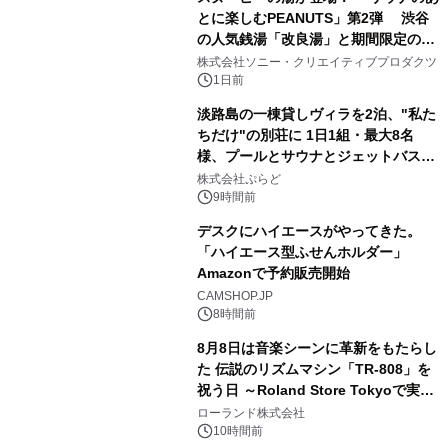
とに楽しむPEANUTS」第2弾 渋谷
の人気銭湯「改良湯」と期間限定のコ
2
ラボレーション サウナイキタイコラ
株式会社ソニー・クリエイティブプロダクツ
ボグッズも発売決定！
1日前
淡路島の一棟貸しヴィラを2泊、"私た
ちだけ"の別荘に 1日1組・最大8名
様、プールとサウナとジェットバス付
3
きで Villa Mon Temps AWAJIの連泊
株式会社ぷらど
素泊りプラン
9時間前
デスクにハイエースがやってきた。
「ハイエース型ふせんホルダー」
Amazonで予約販売開始
4
CAMSHOP.JP
8時間前
8月8日は音楽シーンに革新をもたらし
た 伝説のリズムマシン「TR-808」を
祝う日 ～Roland Store Tokyoで実機
5
を展示しての 記念キャンペーンを開
ローランド株式会社
催 英国ラジオ「NTS」の 特別プログ
10時間前