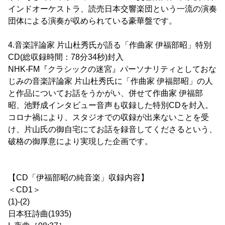
インドオーケストラ、読売日本交響楽団という一流の演奏
団体による演奏が収められている豪華盤です。
4.音楽評論家 片山杜秀氏が語る「作曲家 伊福部昭」特別
CD(総収録時間：78分34秒)封入
NHK-FM『クラシックの迷宮』パーソナリティとしておな
じみの音楽評論家 片山杜秀氏に「作曲家 伊福部昭」の人
と作品についてお話をうかがい、併せて作曲家 伊福部
昭、池野成インタビュー音声も収録した特別CDを封入。
コロナ禍により、スタジオでの収録が出来ないことを受
け、片山氏の御自宅にてお話を録音してくださるという、
破格の御厚意により実現した企画です。
【CD「伊福部昭の純音楽」収録内容】
＜CD1＞
(1)-(2)
日本狂詩曲(1935)