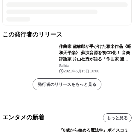
この発行者のリリース
作曲家 黛敏郎が手がけた雅楽作品《昭
和天平楽》 蘇演音源を初CD化！ 音楽
評論家 片山杜秀が語る「作曲家 黛敏
郎と昭和天平楽」 語り下ろし音声を加
Salida
えた特別盤！
2021年6月15日 10:00
発行者のリリースをもっと見る
エンタメの新着
もっと見る
『8歳から始める魔法学』ボイスコミ