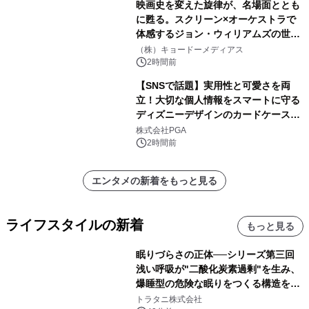
映画史を変えた旋律が、名場面ととも
に甦る。スクリーン×オーケストラで
体感するジョン・ウィリアムズの世
界。ジョン・ウィリアムズ：シネマ・
（株）キョードーメディアス
スペクタキュラー・コンサート 開催決
2時間前
定！
【SNSで話題】実用性と可愛さを両
立！大切な個人情報をスマートに守る
ディズニーデザインのカードケースを
株式会社PGAが8月7日発売
株式会社PGA
2時間前
エンタメの新着をもっと見る
ライフスタイルの新着
もっと見る
眠りづらさの正体──シリーズ第三回
浅い呼吸が"二酸化炭素過剰"を生み、
爆睡型の危険な眠りをつくる構造を解
説
トラタニ株式会社