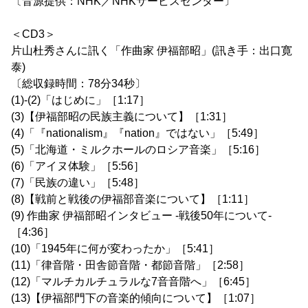
〔音源提供：NHK／NHKサービスセンター〕
＜CD3＞
片山杜秀さんに訊く「作曲家 伊福部昭」(訊き手：出口寛
泰)
〔総収録時間：78分34秒〕
(1)-(2)「はじめに」［1:17］
(3)【伊福部昭の民族主義について】［1:31］
(4)「『nationalism』『nation』ではない」［5:49］
(5)「北海道・ミルクホールのロシア音楽」［5:16］
(6)「アイヌ体験」［5:56］
(7)「民族の違い」［5:48］
(8)【戦前と戦後の伊福部音楽について】［1:11］
(9) 作曲家 伊福部昭インタビュー -戦後50年について-
［4:36］
(10)「1945年に何が変わったか」［5:41］
(11)「律音階・田舎節音階・都節音階」［2:58］
(12)「マルチカルチュラルな7音音階へ」［6:45］
(13)【伊福部門下の音楽的傾向について】［1:07］