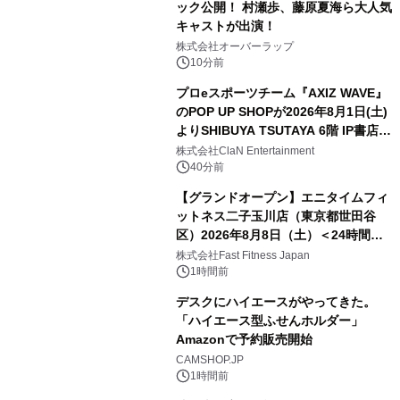
ック公開！ 村瀬歩、藤原夏海ら大人気
キャストが出演！
株式会社オーバーラップ
10分前
プロeスポーツチーム『AXIZ WAVE』
のPOP UP SHOPが2026年8月1日(土)
よりSHIBUYA TSUTAYA 6階 IP書店で
開催決定！！
株式会社ClaN Entertainment
40分前
【グランドオープン】エニタイムフィ
ットネス二子玉川店（東京都世田谷
区）2026年8月8日（土）＜24時間年
中無休のフィットネスジム＞
株式会社Fast Fitness Japan
1時間前
デスクにハイエースがやってきた。
「ハイエース型ふせんホルダー」
Amazonで予約販売開始
CAMSHOP.JP
1時間前