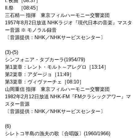
I. 夜曲［08:37］
II.祭 ［08:45］
三石精一 指揮 東京フィルハーモニー交響楽団
1957年8月2日放送 NHKラジオ『現代日本の音楽』マスタ
ー音源 ※ モノラル録音
〔音源提供：NHK／NHKサービスセンター〕
(3)-(5)
シンフォニア・タプカーラ(1954/79)
第1楽章：レント・モルト～アレグロ［13:14］
第2楽章：アダージョ［11:49］
第3楽章：ヴィヴァーチェ［08:10］
山岡重信 指揮 東京フィルハーモニー交響楽団
1982年2月12日放送 NHK-FM『FMクラシックアワー』マ
スター音源
〔音源提供：NHK／NHKサービスセンター〕
(6)
シレトコ半島の漁夫の歌〔合唱版〕(1960/1966)