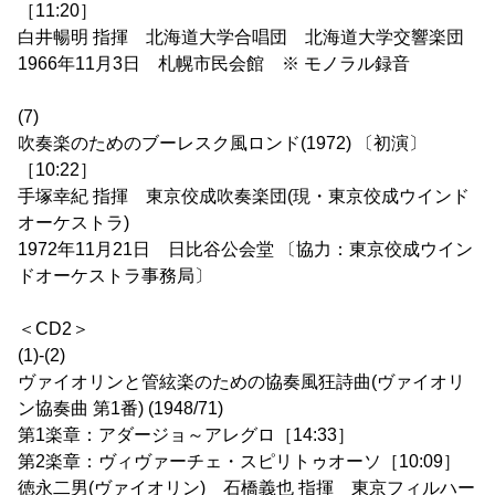
［11:20］
白井暢明 指揮 北海道大学合唱団 北海道大学交響楽団
1966年11月3日 札幌市民会館 ※ モノラル録音
(7)
吹奏楽のためのブーレスク風ロンド(1972) 〔初演〕
［10:22］
手塚幸紀 指揮 東京佼成吹奏楽団(現・東京佼成ウインド
オーケストラ)
1972年11月21日 日比谷公会堂 〔協力：東京佼成ウイン
ドオーケストラ事務局〕
＜CD2＞
(1)-(2)
ヴァイオリンと管絃楽のための協奏風狂詩曲(ヴァイオリ
ン協奏曲 第1番) (1948/71)
第1楽章：アダージョ～アレグロ［14:33］
第2楽章：ヴィヴァーチェ・スピリトゥオーソ［10:09］
徳永二男(ヴァイオリン) 石橋義也 指揮 東京フィルハー