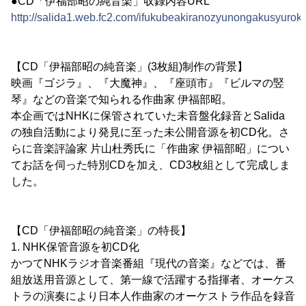
●CD「伊福部昭の純音楽」収録内容URL
http://salida1.web.fc2.com/ifukubeakiranozyunongakusyurok
【CD「伊福部昭の純音楽」(3枚組)制作の背景】
映画『ゴジラ』、『大魔神』、『座頭市』『ビルマの竪
琴』などの音楽で知られる作曲家 伊福部昭。
本企画ではNHKに保管されていた未音盤化録音とSalida
の独自活動により発見に至った未公開音源を初CD化。さ
らに音楽評論家 片山杜秀氏に「作曲家 伊福部昭」につい
てお話を伺った特別CDを加え、CD3枚組として完成しま
した。
【CD「伊福部昭の純音楽」の特長】
1. NHK保管音源を初CD化
かつてNHKラジオ音楽番組『現代の音楽』などでは、番
組放送用音源として、第一線で活躍する指揮者、オーケス
トラの演奏により日本人作曲家のオーケストラ作品を録音