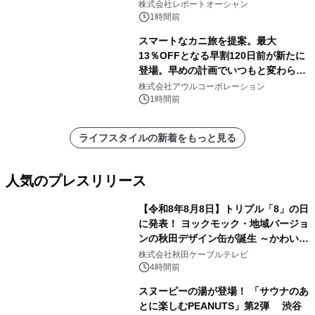
センター・高速光通信需要が成長を加
株式会社レポートオーシャン
速
1時間前
スマートなカニ旅を提案。最大
13％OFFとなる早割120日前が新たに
登場。早めの計画でいつもと変わらぬ
大人の冬旅を。ー夕日ヶ浦温泉「佳松
株式会社アウルコーポレーション
苑 別邸ふうか」ー
1時間前
ライフスタイルの新着をもっと見る
人気のプレスリリース
【令和8年8月8日】トリプル「8」の日
に発表！ ヨックモック・地域バージョ
ンの秋田デザイン缶が誕生 ～かわいい
1
秋田犬の子犬と秋田の四季と名所を巡
株式会社秋田ケーブルテレビ
るパッケージ～ 9月1日(火)秋田県内で
4時間前
販売開始
スヌーピーの湯が登場！ 「サウナのあ
とに楽しむPEANUTS」第2弾 渋谷