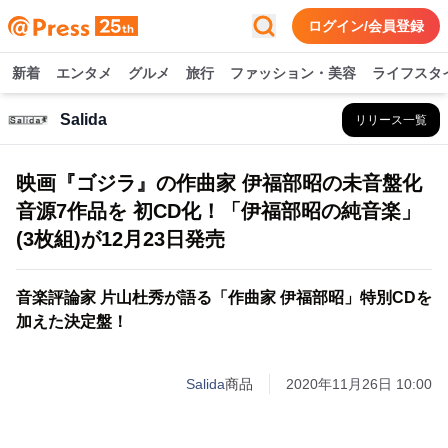
ログイン/会員登録
新着
エンタメ
グルメ
旅行
ファッション・美容
ライフスタ
Salida
リリース一覧
映画『ゴジラ』の作曲家 伊福部昭の未音盤化
音源7作品を 初CD化！「伊福部昭の純音楽」
(3枚組)が12月23日発売
音楽評論家 片山杜秀が語る「作曲家 伊福部昭」特別CDを
加えた決定盤！
Salida
商品
2020年11月26日 10:00