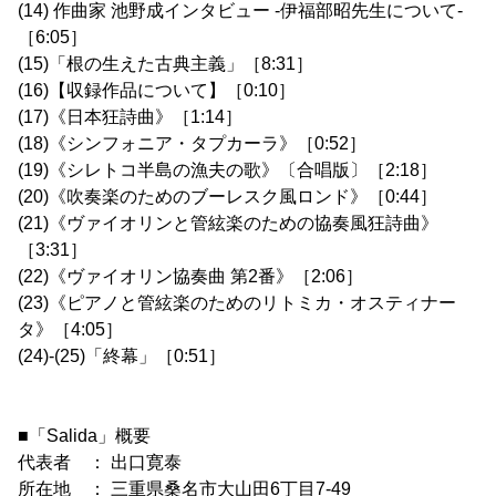
(14) 作曲家 池野成インタビュー -伊福部昭先生について-
［6:05］
(15)「根の生えた古典主義」［8:31］
(16)【収録作品について】［0:10］
(17)《日本狂詩曲》［1:14］
(18)《シンフォニア・タプカーラ》［0:52］
(19)《シレトコ半島の漁夫の歌》〔合唱版〕［2:18］
(20)《吹奏楽のためのブーレスク風ロンド》［0:44］
(21)《ヴァイオリンと管絃楽のための協奏風狂詩曲》
［3:31］
(22)《ヴァイオリン協奏曲 第2番》［2:06］
(23)《ピアノと管絃楽のためのリトミカ・オスティナー
タ》［4:05］
(24)-(25)「終幕」［0:51］
■「Salida」概要
代表者 ： 出口寛泰
所在地 ： 三重県桑名市大山田6丁目7-49