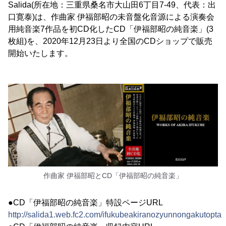
Salida(所在地：三重県桑名市大山田6丁目7-49、代表：出
口寛泰)は、作曲家 伊福部昭の未音盤化音源による演奏会
用純音楽7作品を初CD化したCD「伊福部昭の純音楽」(3
枚組)を、2020年12月23日より全国のCDショップで販売
開始いたします。
作曲家 伊福部昭とCD「伊福部昭の純音楽」
●CD「伊福部昭の純音楽」特設ページURL
http://salida1.web.fc2.com/ifukubeakiranozyunnongakutoptap