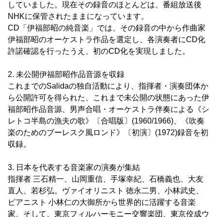
していました。現在その録音のほとんどは、番組放送後
NHKに保管されたままになっています。
CD「伊福部昭の純音楽」では、その録音の中から作曲家
伊福部昭のオーケストラ作品を選定し、各演奏者にCD化
許諾確認を行ったうえ、初のCD化を実現しました。
2. 未公開伊福部昭作品音源を収録
これまでのSalidaの独自活動により、指揮者・演奏団体か
ら公開許可を得られた、これまで未公開の状態にあった伊
福部昭作品音源、男声合唱・オーケストラ伴奏による《シ
レトコ半島の漁夫の歌》〔合唱版〕(1960/1966)、《吹奏
楽のためのブーレスク風ロンド》〔初演〕(1972)録音を初
収録。
3. 日本を代表する音楽家の演奏が集結
指揮者 三石精一、山岡重信、手塚幸紀、石橋義也、大友
直人、若杉弘。ヴァイオリニスト 徳永二男、小林武史、
ピアニスト 小林仁の大御所から世界的に活躍する音楽
家、そして、東京フィルハーモニー交響楽団、東京佼成ウ