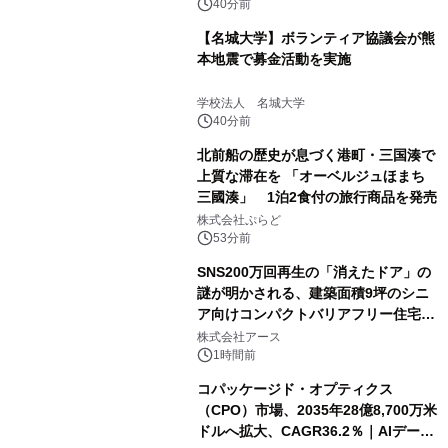
40分前
【名城大学】ボランティア協議会が熊
本地震で募金活動を実施
学校法人 名城大学
40分前
北前船の歴史が息づく港町・三国湊で
上質な滞在を 「オーベルジュほまち
三國湊」 1泊2食付の旅行商品を発売
株式会社ぷらど
53分前
SNS200万回再生の「消えたドア」の
謎が明かされる、建築面積9坪のシニ
ア向けコンパクトバリアフリー住宅が
誕生
株式会社アース
1時間前
コパッケージド・オプティクス
（CPO）市場、2035年28億8,700万米
ドルへ拡大、CAGR36.2％｜AIデータ