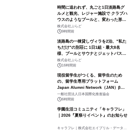
時間に追われず、丸ごと1日淡路島グ
ルメと観光、レジャー施設で クラブハ
ウスのようなプールと、変わった形の
2
サウナも 「THE BOXY AWAJI」のお
株式会社ぷらど
得な素泊まり連泊プランで
9時間前
淡路島の一棟貸しヴィラを2泊、"私た
ちだけ"の別荘に 1日1組・最大8名
様、プールとサウナとジェットバス付
3
きで Villa Mon Temps AWAJIの連泊
株式会社ぷらど
素泊りプラン
16時間前
現役留学生がつくる、留学生のため
の、留学生専用プラットフォーム
Japan Alumni Network（JAN）β版
4
をリリース
一般社団法人日本国際化推進協会
6時間前
学園生活コミュニティ「キャラフレ」
｜2026『夏祭りイベント』のお知らせ
5
キャラフレ｜株式会社エイプリル・データ・