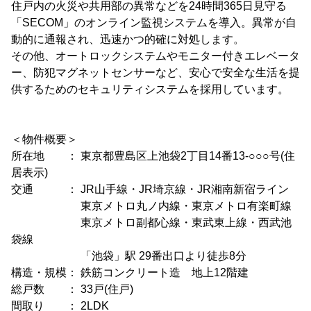
住戸内の火災や共用部の異常などを24時間365日見守る
「SECOM」のオンライン監視システムを導入。異常が自
動的に通報され、迅速かつ的確に対処します。
その他、オートロックシステムやモニター付きエレベータ
ー、防犯マグネットセンサーなど、安心で安全な生活を提
供するためのセキュリティシステムを採用しています。
＜物件概要＞
所在地 ： 東京都豊島区上池袋2丁目14番13-○○○号(住
居表示)
交通 ： JR山手線・JR埼京線・JR湘南新宿ライン
東京メトロ丸ノ内線・東京メトロ有楽町線
東京メトロ副都心線・東武東上線・西武池
袋線
「池袋」駅 29番出口より徒歩8分
構造・規模： 鉄筋コンクリート造 地上12階建
総戸数 ： 33戸(住戸)
間取り ： 2LDK