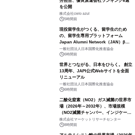
分照合、優良派遣会社ランキング6選
を公開
株式会社cielo azul
5時間前
現役留学生がつくる、留学生のため
の、留学生専用プラットフォーム
Japan Alumni Network（JAN）β版
をリリース
一般社団法人日本国際化推進協会
6時間前
世界とつながる、日本をひらく。 創立
13周年、JAPI公式Webサイトを全面
リニューアル
一般社団法人日本国際化推進協会
6時間前
二酸化窒素（NO2）ガス滅菌の世界市
場（2026年～2032年）、市場規模
（NO2滅菌チャンバー、インジケータ
ーおよびモニタリングシステム、その
株式会社マーケットリサーチセンター
他）・分析レポートを発表
8時間前
アルテミシニン酸の世界市場（2026年