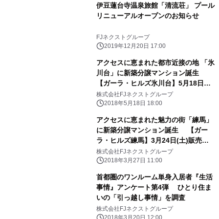
伊豆蓮台寺温泉旅館「清流荘」 プール
リニューアルオープンのお知らせ
FJネクストグループ
2019年12月20日 17:00
アクセスに恵まれた都市近接の地 「氷
川台」に新築分譲マンション誕生
【ガーラ・ヒルズ氷川台】5月18日
(金)販売開始
株式会社FJネクストグループ
2018年5月18日 18:00
アクセスに恵まれた魅力の街「練馬」
に新築分譲マンション誕生 【ガー
ラ・ヒルズ練馬】3月24日(土)販売開
始
株式会社FJネクストグループ
2018年3月27日 11:00
首都圏のワンルーム単身入居者『生活
事情』アンケート第4弾 ひとり住ま
いの「引っ越し事情」を調査
株式会社FJネクストグループ
2018年3月20日 12:00