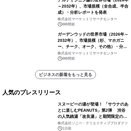
～2032年）、市場規模（全合成、半合
成）・分析レポートを発表
株式会社マーケットリサーチセンター
8時間前
ガーデンウッドの世界市場（2026年～
2032年）、市場規模（杉、マホガニ
ー、チーク、オーク、その他）・分析
レポートを発表
株式会社マーケットリサーチセンター
8時間前
ビジネスの新着をもっと見る
人気のプレスリリース
スヌーピーの湯が登場！ 「サウナのあ
とに楽しむPEANUTS」第2弾 渋谷
の人気銭湯「改良湯」と期間限定のコ
1
ラボレーション サウナイキタイコラ
株式会社ソニー・クリエイティブプロダクツ
ボグッズも発売決定！
1日前