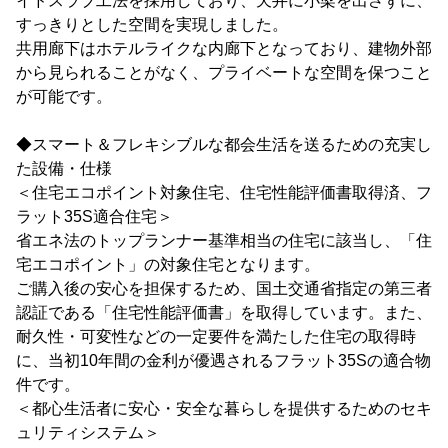
イドスラブ工法を採用しており、天井に小梁を出さずに、
すっきりとした空間を実現しました。
共用廊下はホテルライクな内廊下となっており、建物外部
から見られることがなく、プライベートな空間を保つこと
が可能です。
◆スマート＆フレキシブルな都会生活を送るための充実し
た設備・仕様
＜住宅エコポイント対象住宅、住宅性能評価書取得済、フ
ラット35S適合住宅＞
省エネ法のトップランナー基準相当の住宅に該当し、「住
宅エコポイント」の対象住宅となります。
ご購入後の安心を担保するため、国土交通省指定の第三者
認証である「住宅性能評価書」を取得しています。また、
耐久性・可変性などの一定要件を満たした住宅の取得時
に、当初10年間の金利が優遇されるフラット35Sの適合物
件です。
＜都心生活者に安心・安全な暮らしを提供するためのセキ
ュリティシステム＞