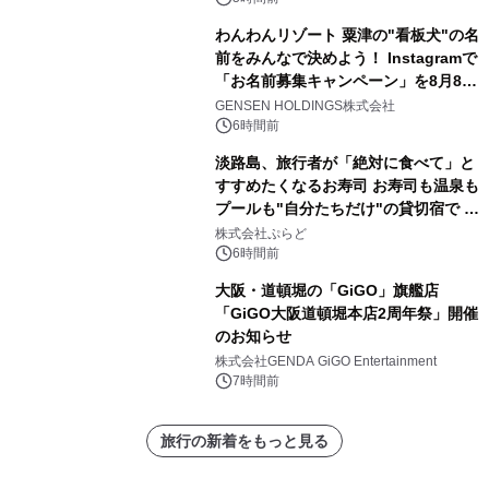
わんわんリゾート 粟津の"看板犬"の名
前をみんなで決めよう！ Instagramで
「お名前募集キャンペーン」を8月8日
(土)より開催
GENSEN HOLDINGS株式会社
6時間前
淡路島、旅行者が「絶対に食べて」と
すすめたくなるお寿司 お寿司も温泉も
プールも"自分たちだけ"の貸切宿で 1
日1組限定「岩屋温泉 絵島別庭 海と
株式会社ぷらど
森」の握り寿司プラン
6時間前
大阪・道頓堀の「GiGO」旗艦店
「GiGO大阪道頓堀本店2周年祭」開催
のお知らせ
株式会社GENDA GiGO Entertainment
7時間前
旅行の新着をもっと見る