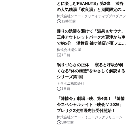
とに楽しむPEANUTS」第2弾 渋谷
の人気銭湯「改良湯」と期間限定のコ
1
ラボレーション サウナイキタイコラ
株式会社ソニー・クリエイティブプロダクツ
ボグッズも発売決定！
12時間前
帰りの渋滞を避けて「温泉＆サウナ」
三井アウトレットパーク木更津から車
で約5分 湯舞音 袖ケ浦店が夏フェア
2
メニューを提供
株式会社楽久屋
1日前
眠りづらさの正体──寝ると呼吸が弱
くなる"体の構造"をやさしく解説する
シリーズ第1回
3
トラタニ株式会社
1日前
「陳情令」劇場上映、第4弾！ 『陳情
令スペシャルナイト上映会Ⅳ 2026』
プレリク2次抽選先行受付開始！
4
株式会社ソニー・ミュージックソリューショ
ンズ
5時間前