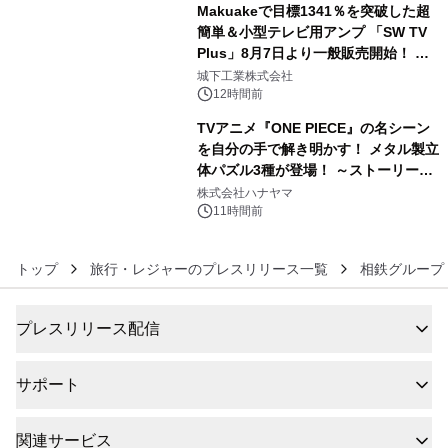
Makuakeで目標1341％を突破した超
簡単＆小型テレビ用アンプ 「SW TV
Plus」8月7日より一般販売開始！ ケ
5
ーブル1本つなぐだけ、テレビの音が
城下工業株式会社
ぐっと豊かに
12時間前
TVアニメ『ONE PIECE』の名シーン
を自分の手で解き明かす！ メタル製立
体パズル3種が登場！ ～ストーリーと
6
ギミックが融合した 大人の体験型パズ
株式会社ハナヤマ
ルが8月7日(金)12時より先行予約受付
11時間前
開始～
トップ
旅行・レジャーのプレスリリース一覧
相鉄グループ
プレスリリース配信
サポート
関連サービス