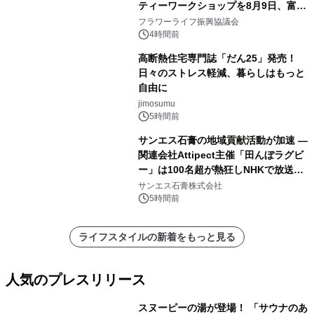
ティーワークショップを8月9日、富
山・射水で開催
フラワーライフ振興協議会
4時間前
高断熱住宅専門誌「だん25」発売！
日々のストレス軽減、暮らしはもっと
自由に
jimosumu
5時間前
サンエス石膏の地域貢献活動が加速 ―
関連会社Attipect主催「田んぼラグビ
ー」は100名超が熱狂しNHKで放送さ
れました。
サンエス石膏株式会社
5時間前
ライフスタイルの新着をもっと見る
人気のプレスリリース
スヌーピーの湯が登場！ 「サウナのあ