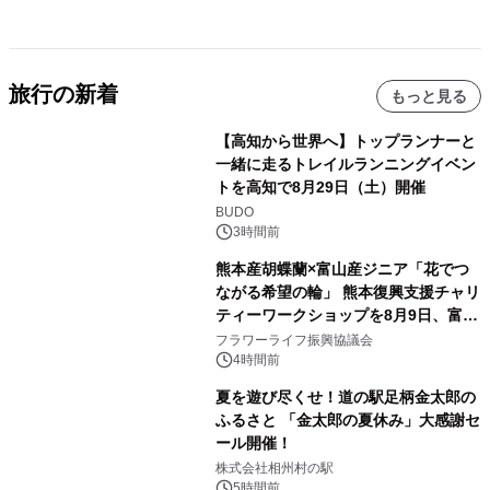
旅行の新着
もっと見る
【高知から世界へ】トップランナーと
一緒に走るトレイルランニングイベン
トを高知で8月29日（土）開催
BUDO
3時間前
熊本産胡蝶蘭×富山産ジニア「花でつ
ながる希望の輪」 熊本復興支援チャリ
ティーワークショップを8月9日、富
山・射水で開催
フラワーライフ振興協議会
4時間前
夏を遊び尽くせ！道の駅足柄金太郎の
ふるさと 「金太郎の夏休み」大感謝セ
ール開催！
株式会社相州村の駅
5時間前