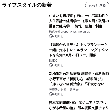
ライフスタイルの新着
もっと見る
住まいを選び直す自由 ー住宅流動性と
人生設計の経済学ー （第４回：取引の
重さの経済学──情報・信頼・制度を
PropTechはどう組み替えるか）｜
株式会社property technologies
PropTech-Lab
2時間前
【高知から世界へ】トップランナーと
一緒に走るトレイルランニングイベン
トを高知で8月29日（土）開催
BUDO
3時間前
新橋歯科医科診療所 副院長・歯科医師
小野宇宙が「後悔しない歯科選び」
「痛くない歯科治療」「不安がない治
療計画」をテーマに専門監修
医療法人財団 興学会
4時間前
熊本産胡蝶蘭×富山産ジニア「花でつ
ながる希望の輪」 熊本復興支援チャリ