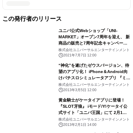
この発行者のリリース
ユニバ公式Webショップ「UNI-
MARKET」オープン7周年を迎え、 新
商品の販売と7周年記念キャンペーン
を同時スタート
株式会社ユニバーサルエンターテインメント
2021年7月7日 12:00
“神化”を遂げたゼウスバージョン、待
望のアプリ化！ iPhone＆Android向
けパチスロシミュレータアプリ 『ミリ
オンゴッド-神々の系譜-ZEUS ver.』 3
株式会社ユニバーサルエンターテインメント
月5日より配信開始
2013年3月5日 12:00
黄金騎士がケータイアプリに登場！
『SLOT牙狼』 iモード/Y!ケータイ公
式サイト「ユニバ王国」にて 2月1日
より配信開始
株式会社ユニバーサルエンターテインメント
2013年2月1日 14:00