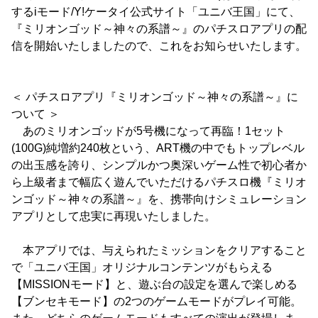
するiモード/Y!ケータイ公式サイト「ユニバ王国」にて、
『ミリオンゴッド～神々の系譜～』のパチスロアプリの配
信を開始いたしましたので、これをお知らせいたします。
＜ パチスロアプリ『ミリオンゴッド～神々の系譜～』に
ついて ＞
あのミリオンゴッドが5号機になって再臨！1セット
(100G)純増約240枚という、ART機の中でもトップレベル
の出玉感を誇り、シンプルかつ奥深いゲーム性で初心者か
ら上級者まで幅広く遊んでいただけるパチスロ機『ミリオ
ンゴッド～神々の系譜～』を、携帯向けシミュレーション
アプリとして忠実に再現いたしました。
本アプリでは、与えられたミッションをクリアすること
で「ユニバ王国」オリジナルコンテンツがもらえる
【MISSIONモード】と、遊ぶ台の設定を選んで楽しめる
【ブンセキモード】の2つのゲームモードがプレイ可能。