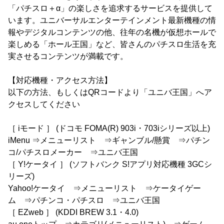
「パチスロ＋α」の楽しさを追求するサービスを提供して
います。ユニバーサルエンターテインメント最新機種の情
報やデジタルコンテンツの他、往年の名機が仮想ホールで
楽しめる「ホール王国」など、皆さんのパチスロ生活を充
実させるコンテンツが満載です。
【対応機種・アクセス方法】
以下の方法、もしくはQRコードより「ユニバ王国」へア
クセスしてください
［ iモード ］ (ドコモ FOMA(R) 903i・703iシリーズ以上)
iMenu ⇒メニューリスト ⇒ギャンブル/懸賞 ⇒パチン
コ/パチスロメーカー ⇒ユニバ王国
［ Y!ケータイ ］ (ソフトバンク S!アプリ対応機種 3GCシ
リーズ)
Yahoo!ケータイ ⇒メニューリスト ⇒ケータイゲー
ム ⇒パチンコ・パチスロ ⇒ユニバ王国
［ EZweb ］ (KDDI BREW 3.1・4.0)