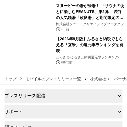
スヌーピーの湯が登場！ 「サウナのあ
とに楽しむPEANUTS」第2弾 渋谷
の人気銭湯「改良湯」と期間限定のコ
5
ラボレーション サウナイキタイコラ
株式会社ソニー・クリエイティブプロダクツ
ボグッズも発売決定！
2日前
【2026年8月版】ふるさと納税でもら
える『玄米』の還元率ランキングを発
表
6
とくさと-ふるさと納税還元率ランキング-
7時間前
トップ
モバイルのプレスリリース一覧
株式会社ユニバーサ
プレスリリース配信
サポート