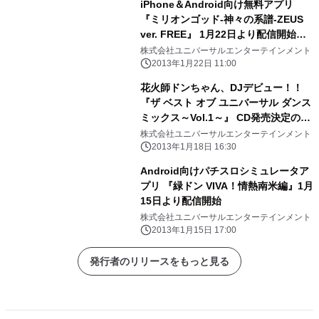
iPhone＆Android向け無料アプリ
『ミリオンゴッド-神々の系譜-ZEUS
ver. FREE』 1月22日より配信開始の
お知らせ ～新機種導入記念！！パチス
株式会社ユニバーサルエンターテインメント
ロアプリ大幅値下げキャンペーンも実
2013年1月22日 11:00
施～
花火師ドンちゃん、DJデビュー！！
『ザ ベスト オブ ユニバーサル ダンス
ミックス～Vol.1～』 CD発売決定のお
知らせ
株式会社ユニバーサルエンターテインメント
2013年1月18日 16:30
Android向けパチスロシミュレータア
プリ 『緑ドン VIVA！情熱南米編』1月
15日より配信開始
株式会社ユニバーサルエンターテインメント
2013年1月15日 17:00
発行者のリリースをもっと見る