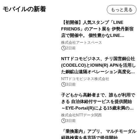
モバイルの新着
もっと見る
【初開催】人気スタンプ「LINE
FRIENDS」のアート展を 伊勢丹新宿
店で開催中。 個性豊かなLINE
FRIENDSの仲間たちが インテリアア
株式会社アートスペース
ートとして新たな魅力を発信。
2日前
NTTドコモビジネス、チリ国営銅公社
(CODELCO)とIOWN(R) APNを活用し
た銅鉱山遠隔オペレーション高度化に
向けた調査・実証を開始
NTTドコモビジネス株式会社
3日前
子どもから高齢者まで、誰もが利用で
きる 自治体給付サービスを提供開始
～EYE-Portal(R)による15歳未満の本
人認証と デジタルデバイド対策で実現
株式会社NTTデータ関西
～
3日前
「乗換案内」アプリ、 マルチモーダル
経路検索を多言語で提供開始