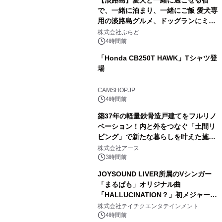
【淡路島】愛犬と一緒に過ごせる宿
で、一緒に泊まり、一緒にご飯 愛犬専
用の淡路島グルメ、ドッグランにミニ
1
プール グランピングとトレーラーハウ
株式会社ぷらど
スの2施設で
4時間前
「Honda CB250T HAWK」Tシャツ登
場
2
CAMSHOP.JP
4時間前
築37年の軽量鉄骨造戸建てをフルリノ
ベーション！内と外をつなぐ「土間リ
ビング」で新たな暮らしを叶えた施工
3
事例を株式会社アースが公開
株式会社アース
3時間前
JOYSOUND LIVER所属のVシンガー
「まるぱも」オリジナル曲
「HALLUCINATION？」初メジャー配
4
信リリース決定！
株式会社テイチクエンタテインメント
4時間前