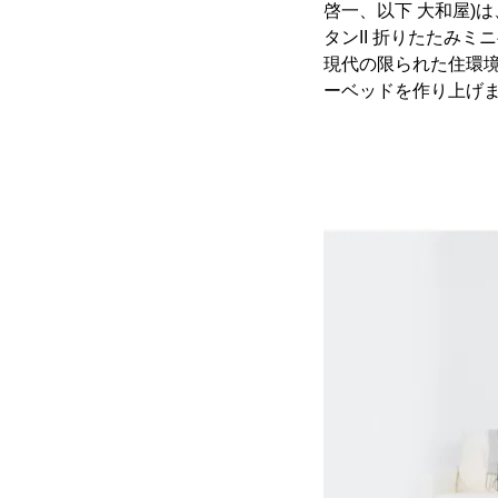
啓一、以下 大和屋)
タンII 折りたたみミ
現代の限られた住環
ーベッドを作り上げ