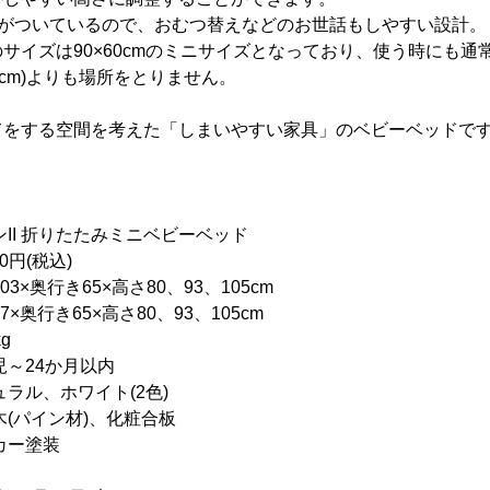
扉がついているので、おむつ替えなどのお世話もしやすい設計。
サイズは90×60cmのミニサイズとなっており、使う時にも通
70cm)よりも場所をとりません。
てをする空間を考えた「しまいやすい家具」のベビーベッドで
I 折りたたみミニベビーベッド
0円(税込)
×奥行き65×高さ80、93、105cm
×奥行き65×高さ80、93、105cm
g
～24か月以内
ル、ホワイト(2色)
パイン材)、化粧合板
ー塗装