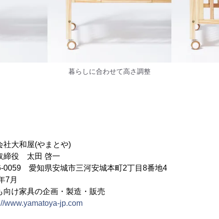
暮らしに合わせて高さ調整
大和屋(やまとや)
締役 太田 啓一
0059 愛知県安城市三河安城本町2丁目8番地4
年7月
も向け家具の企画・製造・販売
s://www.yamatoya-jp.com