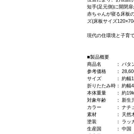
短手(足元側)に開閉
赤ちゃんが寝る床板の
ズ(床板サイズ120×
現代の住環境と子育
■製品概要
商品名 ： パタンI
参考価格 ： 28,60
サイズ ： 約幅103
折りたたみ時： 約幅47
本体重量 ： 約19k
対象年齢 ： 新生児
カラー ： ナチュラ
素材 ： 天然木(
塗装 ： ラッカ
生産国 ： 中国