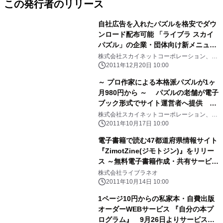
この発行者のリリース
自社広告を入れたパズルを格安でダウ
ンロード配布可能 「ライブラ スカイ
パズル」の企業・団体向け新メニュー
『プリント＆アドパック』をリリース
株式会社スカイネットコーポレーション、株
式会社ライブラネオ
2011年12月20日 10:00
～ プロ作家による本格派パズルが1ヶ
月980円から ～ パズルの老舗が電子
ブック形式でサイト運営者へ提供
『ライブラ スカイパズル』本日よりサ
株式会社スカイネットコーポレーション、株
式会社ライブラネオ
ービス開始
2011年10月17日 10:00
電子書籍で読む47都道府県情報サイト
『ZimotZine(ジモトジン)』をリリー
ス ～無料電子書籍作成・共有サービス
「ライブラ」より提供～
株式会社ライブラネオ
2011年10月14日 10:00
1ページ10円からの私家本・自費出版
オーダーWEBサービス 『自分の本プ
ログラム』 9月26日よりサービス開