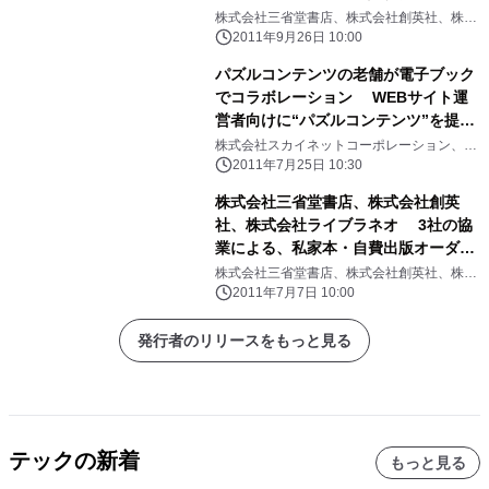
始
株式会社三省堂書店、株式会社創英社、株式
会社ライブラネオ
2011年9月26日 10:00
パズルコンテンツの老舗が電子ブック
でコラボレーション WEBサイト運
営者向けに“パズルコンテンツ”を提
供！ 協業サービス『ライブラ スカイ
株式会社スカイネットコーポレーション、株
式会社ライブラネオ
パズル』を9月よりスタート
2011年7月25日 10:30
株式会社三省堂書店、株式会社創英
社、株式会社ライブラネオ 3社の協
業による、私家本・自費出版オーダー
WEBサービス 『自分の本プログラ
株式会社三省堂書店、株式会社創英社、株式
会社ライブラネオ
ム』が8月末よりスタート！
2011年7月7日 10:00
発行者のリリースをもっと見る
テックの新着
もっと見る