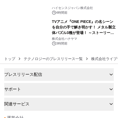
5
ハイセンスジャパン株式会社
4時間前
TVアニメ『ONE PIECE』の名シーン
を自分の手で解き明かす！ メタル製立
体パズル3種が登場！ ～ストーリーと
6
ギミックが融合した 大人の体験型パズ
株式会社ハナヤマ
ルが8月7日(金)12時より先行予約受付
3時間前
開始～
トップ
テクノロジーのプレスリリース一覧
株式会社ライブ
プレスリリース配信
サポート
関連サービス
•
運営会社