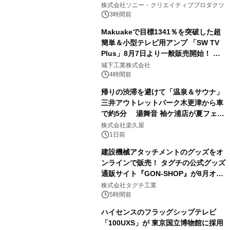
ラボレーション サウナイキタイコラ
株式会社ソニー・クリエイティブプロダクツ
ボグッズも発売決定！
3時間前
Makuakeで目標1341％を突破した超
簡単＆小型テレビ用アンプ 「SW TV
Plus」8月7日より一般販売開始！ ケ
2
ーブル1本つなぐだけ、テレビの音が
城下工業株式会社
ぐっと豊かに
4時間前
帰りの渋滞を避けて「温泉＆サウナ」
三井アウトレットパーク木更津から車
で約5分 湯舞音 袖ケ浦店が夏フェア
3
メニューを提供
株式会社楽久屋
1日前
建設機械アタッチメントのグッズをオ
ンラインで販売！ タグチの公式グッズ
通販サイト『GON-SHOP』が8月オー
4
プン
株式会社タグチ工業
5時間前
ハイセンスのフラッグシップテレビ
「100UXS」が 東京国立博物館に採用