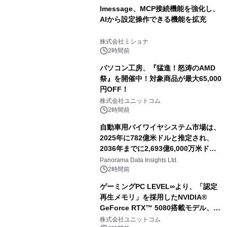
lmessage、MCP接続機能を強化し、
AIから設定操作できる機能を拡充
株式会社ミショナ
2時間前
パソコン工房、『猛進！怒涛のAMD
祭』を開催中！対象商品が最大65,000
円OFF！
株式会社ユニットコム
2時間前
自動車用バイワイヤシステム市場は、
2025年に782億米ドルと推定され、
2036年までに2,693億6,000万米ドル
に達すると予測されており、予測期間
Panorama Data Insights Ltd.
（2026年～2036年）
2時間前
ゲーミングPC LEVEL∞より、「認定
再生メモリ」を採用したNVIDIA®
GeForce RTX™ 5080搭載モデル、
NVIDIA® GeForce RTX™ 5070 Ti搭
株式会社ユニットコム