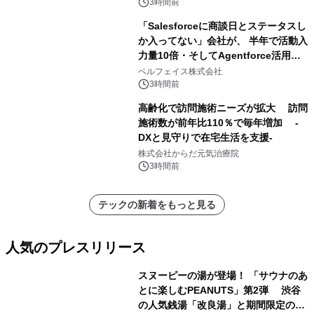
載モデルを販売開始
3時間前
「Salesforceに商談日とステータスし
か入ってない」会社が、 半年で活動入
力量10倍・そしてAgentforce活用へ
── 敷島住宅×bellSalesAI事例公開
ベルフェイス株式会社
3時間前
高齢化で訪問施術ニーズが拡大 訪問
施術数が前年比110％で毎年増加 -
DXと見守りで在宅生活を支援-
株式会社からだ元気治療院
3時間前
テックの新着をもっと見る
人気のプレスリリース
スヌーピーの湯が登場！ 「サウナのあ
とに楽しむPEANUTS」第2弾 渋谷
の人気銭湯「改良湯」と期間限定のコ
1