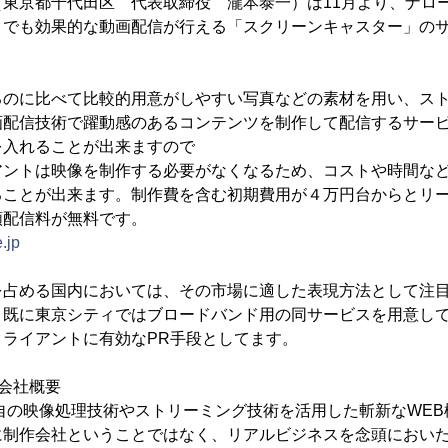
東京都千代田区 代表取締役 瀧本泰一）は11月より、ナロ
）でも効果的な動画配信が行える「スクリーンキャスター」の
るのに比べて比較的用意がしやすい写真などの素材を用い、ス
画配信技術で躍動感のあるコンテンツを制作して配信するサー
を入れることが出来ますので
アントは映像を制作する必要がなくなるため、コストや時間な
ることが出来ます。制作費を含む初期費用が４万円台からとリ
額配信料が無料です。
.jp
を占める国内においては、その市場に適した表現方法として注
、既に東京シティではブロードバンド用の同サービスを用意し
ライアントに有効なPR手段としてます。
会社概要
独自の映像処理技術やストリーミング技術を活用した斬新なWEB
に制作会社ということではなく、リアルビジネスを念頭におい