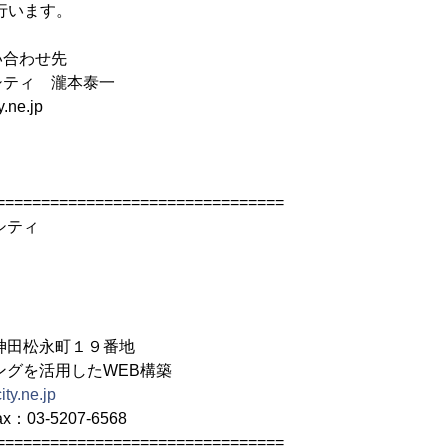
行います。
い合わせ先
シティ 瀧本泰一
.ne.jp
================================
シティ
神田松永町１９番地
ングを活用したWEB構築
ity.ne.jp
ax：03-5207-6568
================================