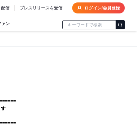
を配信
プレスリリースを受信
ログイン/会員登録
ファン
======
ます
======