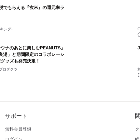
納税でもらえる『玄米』の還元率ラ
4
キング-
C
ウナのあとに楽しむPEANUTS」
良湯」と期間限定のコラボレーシ
ボグッズも発売決定！
6
プロダクツ
サポート
無料会員登録
ク
ログイン
総