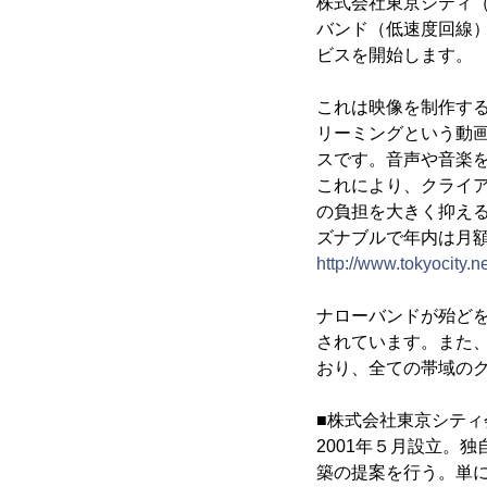
株式会社東京シティ（
バンド（低速度回線
ビスを開始します。
これは映像を制作す
リーミングという動
スです。音声や音楽
これにより、クライ
の負担を大きく抑え
ズナブルで年内は月
http://www.tokyocity.ne
ナローバンドが殆ど
されています。また
おり、全ての帯域のク
■株式会社東京シティ
2001年５月設立。
築の提案を行う。単