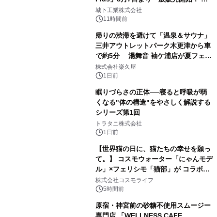
2
ーブル1本つなぐだけ、テレビの音が
城下工業株式会社
ぐっと豊かに
11時間前
帰りの渋滞を避けて「温泉＆サウナ」
三井アウトレットパーク木更津から車
で約5分 湯舞音 袖ケ浦店が夏フェア
3
メニューを提供
株式会社楽久屋
1日前
眠りづらさの正体──寝ると呼吸が弱
くなる"体の構造"をやさしく解説する
シリーズ第1回
4
トラタニ株式会社
1日前
【世界猫の日に、猫たちの幸せを願っ
て。】 コスモウォーター「にゃんモデ
ル」×フェリシモ「猫部」が コラボキ
5
ャンペーンを実施
株式会社コスモライフ
5時間前
原宿・神宮前の砂糖不使用スムージー
専門店 「WELLNESS CAFE