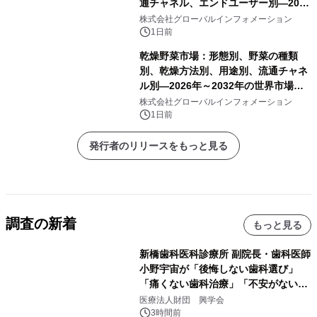
通チャネル、エンドユーザー別―2026
年～2032年の世界市場予測
株式会社グローバルインフォメーション
1日前
乾燥野菜市場：形態別、野菜の種類
別、乾燥方法別、用途別、流通チャネ
ル別―2026年～2032年の世界市場予
測
株式会社グローバルインフォメーション
1日前
発行者のリリースをもっと見る
調査の新着
もっと見る
新橋歯科医科診療所 副院長・歯科医師
小野宇宙が「後悔しない歯科選び」
「痛くない歯科治療」「不安がない治
療計画」をテーマに専門監修
医療法人財団 興学会
3時間前