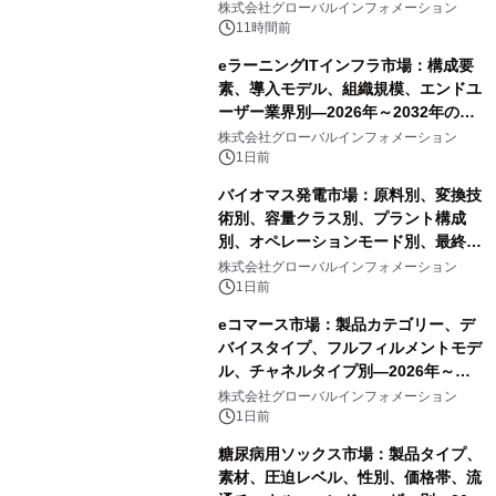
株式会社グローバルインフォメーション
11時間前
eラーニングITインフラ市場：構成要
素、導入モデル、組織規模、エンドユ
ーザー業界別―2026年～2032年の世
界市場予測
株式会社グローバルインフォメーション
1日前
バイオマス発電市場：原料別、変換技
術別、容量クラス別、プラント構成
別、オペレーションモード別、最終用
途別―2026年～2032年の世界市場予
株式会社グローバルインフォメーション
測
1日前
eコマース市場：製品カテゴリー、デ
バイスタイプ、フルフィルメントモデ
ル、チャネルタイプ別―2026年～
2032年の世界市場予測
株式会社グローバルインフォメーション
1日前
糖尿病用ソックス市場：製品タイプ、
素材、圧迫レベル、性別、価格帯、流