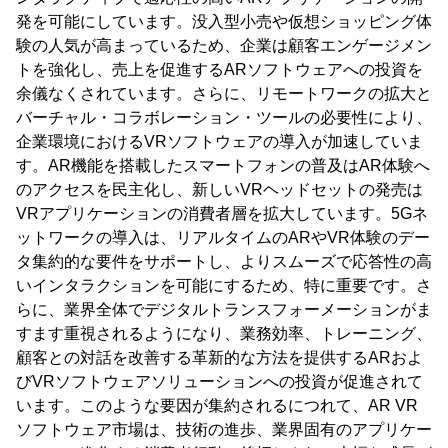
発を可能にしています。没入型小売や仮想ショッピング体
験の人気が高まっているため、企業は顧客エンゲージメン
トを強化し、売上を促進するARソフトウェアへの投資を
余儀なくされています。さらに、リモートワークの拡大と
バーチャル・コラボレーション・ツールの必要性により、
企業環境におけるVRソフトウェアの導入が加速していま
す。AR機能を搭載したスマートフォンの普及はAR体験へ
のアクセスを民主化し、新しいVRヘッドセットの発売は
VRアプリケーションの消費者層を拡大しています。5Gネ
ットワークの導入は、リアルタイムのARやVR体験のデー
タ集約的な要件をサポートし、よりスムーズで応答性の高
いインタラクションを可能にするため、特に重要です。さ
らに、業界全体でデジタルトランスフォーメーションがま
すます重視されるようになり、業務効率、トレーニング、
顧客との対話を改善する革新的な方法を提供するARおよ
びVRソフトウェアソリューションへの投資が促進されて
います。このような要因が集約されるにつれて、AR VR
ソフトウェア市場は、技術の進歩、業界固有のアプリケー