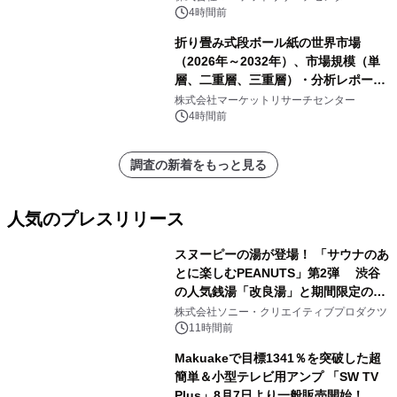
4時間前
折り畳み式段ボール紙の世界市場
（2026年～2032年）、市場規模（単
層、二重層、三重層）・分析レポート
を発表
株式会社マーケットリサーチセンター
4時間前
調査の新着をもっと見る
人気のプレスリリース
スヌーピーの湯が登場！ 「サウナのあ
とに楽しむPEANUTS」第2弾 渋谷
の人気銭湯「改良湯」と期間限定のコ
1
ラボレーション サウナイキタイコラ
株式会社ソニー・クリエイティブプロダクツ
ボグッズも発売決定！
11時間前
Makuakeで目標1341％を突破した超
簡単＆小型テレビ用アンプ 「SW TV
Plus」8月7日より一般販売開始！ ケ