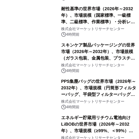
耐性基準の世界市場（2026年～2032
年）、市場規模（国家標準、一級標
準、二級標準、作業標準）・分析レポ
ートを発表
株式会社マーケットリサーチセンター
4時間前
スキンケア製品パッケージングの世界
市場（2026年～2032年）、市場規模
（ガラス包装、金属包装、プラスチッ
ク包装、その他）・分析レポートを発
株式会社マーケットリサーチセンター
表
4時間前
PPS集塵バッグの世界市場（2026年～
2032年）、市場規模（円筒形フィルタ
ーバッグ、平袋型フィルターバッグ、
プリーツフィルターバッグ、その
株式会社マーケットリサーチセンター
他）・分析レポートを発表
4時間前
エネルギー貯蔵用リチウム電池向け
LiBOBの世界市場（2026年～2032
年）、市場規模（≥99%、＜99%）・
分析レポートを発表
株式会社マーケットリサーチセンター