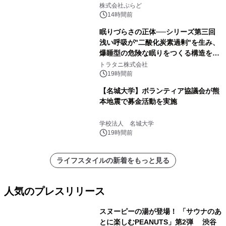
サウナも 「THE BOXY AWAJI」のお
株式会社ぷらど
得な素泊まり連泊プランで
14時間前
眠りづらさの正体──シリーズ第三回
浅い呼吸が"二酸化炭素過剰"を生み、
爆睡型の危険な眠りをつくる構造を解
説
トラタニ株式会社
19時間前
【名城大学】ボランティア協議会が熊
本地震で募金活動を実施
学校法人 名城大学
19時間前
ライフスタイルの新着をもっと見る
人気のプレスリリース
スヌーピーの湯が登場！ 「サウナのあ
とに楽しむPEANUTS」第2弾 渋谷