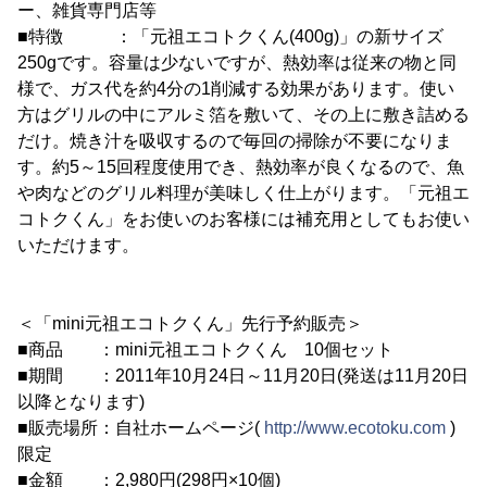
ー、雑貨専門店等
■特徴 ：「元祖エコトクくん(400g)」の新サイズ
250gです。容量は少ないですが、熱効率は従来の物と同
様で、ガス代を約4分の1削減する効果があります。使い
方はグリルの中にアルミ箔を敷いて、その上に敷き詰める
だけ。焼き汁を吸収するので毎回の掃除が不要になりま
す。約5～15回程度使用でき、熱効率が良くなるので、魚
や肉などのグリル料理が美味しく仕上がります。「元祖エ
コトクくん」をお使いのお客様には補充用としてもお使い
いただけます。
＜「mini元祖エコトクくん」先行予約販売＞
■商品 ：mini元祖エコトクくん 10個セット
■期間 ：2011年10月24日～11月20日(発送は11月20日
以降となります)
■販売場所：自社ホームページ(
http://www.ecotoku.com
)
限定
■金額 ：2,980円(298円×10個)