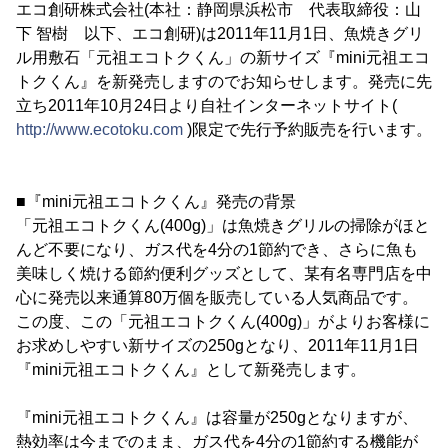
エコ創研株式会社(本社：静岡県浜松市 代表取締役：山
下 智樹 以下、エコ創研)は2011年11月1日、魚焼きグリ
ル用敷石「元祖エコトクくん」の新サイズ『mini元祖エコ
トクくん』を新発売しますのでお知らせします。発売に先
立ち2011年10月24日より自社インターネットサイト(
http://www.ecotoku.com
)限定で先行予約販売を行います。
■『mini元祖エコトクくん』発売の背景
「元祖エコトクくん(400g)」は魚焼きグリルの掃除がほと
んど不要になり、ガス代を4分の1節約でき、さらに魚も
美味しく焼ける節約便利グッズとして、某有名専門店を中
心に発売以来通算80万個を販売している人気商品です。
この度、この「元祖エコトクくん(400g)」がよりお客様に
お求めしやすい新サイズの250gとなり、2011年11月1日
『mini元祖エコトクくん』として新発売します。
『mini元祖エコトクくん』は容量が250gとなりますが、
熱効率は今までのまま、ガス代を4分の1節約する機能が