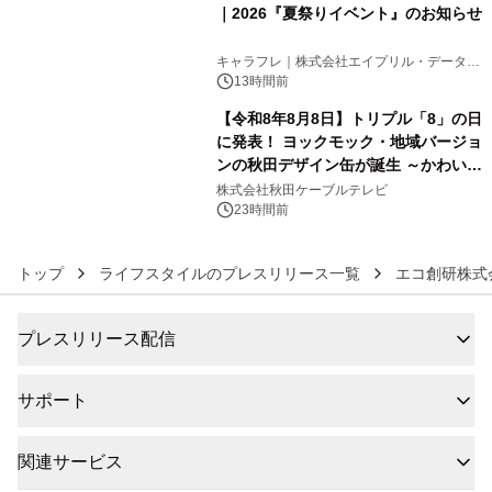
｜2026『夏祭りイベント』のお知らせ
5
キャラフレ｜株式会社エイプリル・データ・
デザインズ
13時間前
【令和8年8月8日】トリプル「8」の日
に発表！ ヨックモック・地域バージョ
ンの秋田デザイン缶が誕生 ～かわいい
6
秋田犬の子犬と秋田の四季と名所を巡
株式会社秋田ケーブルテレビ
るパッケージ～ 9月1日(火)秋田県内で
23時間前
販売開始
トップ
ライフスタイルのプレスリリース一覧
エコ創研株式
プレスリリース配信
サポート
関連サービス