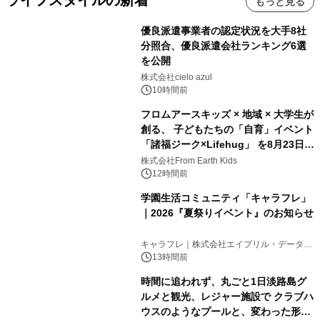
ライフスタイルの新着
もっと見る
優良派遣事業者の認定状況を大手8社
分照合、優良派遣会社ランキング6選
を公開
株式会社cielo azul
10時間前
フロムアースキッズ × 地域 × 大学生が
創る、 子どもたちの「自育」イベント
「諸福ジーク×Lifehug」 を8月23日
(日)開催
株式会社From Earth Kids
12時間前
学園生活コミュニティ「キャラフレ」
｜2026『夏祭りイベント』のお知らせ
キャラフレ｜株式会社エイプリル・データ・
デザインズ
13時間前
時間に追われず、丸ごと1日淡路島グ
ルメと観光、レジャー施設で クラブハ
ウスのようなプールと、変わった形の