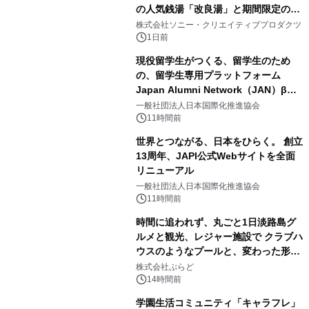
の人気銭湯「改良湯」と期間限定のコ
1
ラボレーション サウナイキタイコラ
株式会社ソニー・クリエイティブプロダクツ
ボグッズも発売決定！
1日前
現役留学生がつくる、留学生のため
の、留学生専用プラットフォーム
Japan Alumni Network（JAN）β版
2
をリリース
一般社団法人日本国際化推進協会
11時間前
世界とつながる、日本をひらく。 創立
13周年、JAPI公式Webサイトを全面
リニューアル
3
一般社団法人日本国際化推進協会
11時間前
時間に追われず、丸ごと1日淡路島グ
ルメと観光、レジャー施設で クラブハ
ウスのようなプールと、変わった形の
4
サウナも 「THE BOXY AWAJI」のお
株式会社ぷらど
得な素泊まり連泊プランで
14時間前
学園生活コミュニティ「キャラフレ」