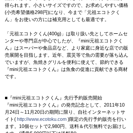
得られます。小さいサイズですので、お求めしやすい価格
(小売希望価格298円)になり、今まで「元祖エコトクく
ん」をお使いの方には補充用としても最適です。
「元祖エコトクくん(400g)」は取り扱い先としてホームセ
ンターや専門店が中心でしたが、『mini元祖エコトクく
ん』はスーパーや食品店など、より家庭に身近な店での販
売展開を目指します。近年、震災等で魚の需要が落ち込ん
でいますが、魚焼きグリルを便利に使えて、節約できる
『mini元祖エコトクくん』は魚食の促進に貢献できる商材
です。
■『mini元祖エコトクくん』先行予約販売開始
『mini元祖エコトクくん』の発売記念として、2011年10
月24日～11月20日の期間に限り、自社インターネットサ
イト(
http://www.ecotoku.com
)限定の先行予約販売を行い
ます。10個セットで2,980円、送料＆代引無料でお届けし