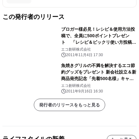
この発行者のリリース
ブロガー様必見！レシピ＆使用方法投
稿で、全員に500ポイントプレゼン
ト 「レシピ＆ビックリ使い方投稿キ
ャンペーン」開催 ～優秀賞には最大ク
エコ創研株式会社
オカード5,000円プレゼント～
2011年11月4日 17:30
魚焼きグリルの不満を解決するエコ節
約グッズをプレゼント 新会社設立＆新
商品発売記念「先着500名様」キャン
ペーン
エコ創研株式会社
2011年9月16日 16:30
発行者のリリースをもっと見る