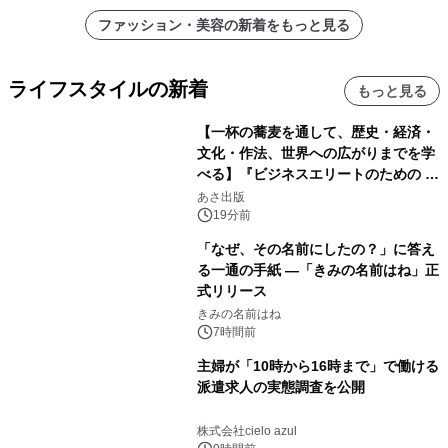
ファッション・美容の新着をもっと見る
ライフスタイルの新着
もっと見る
【一杯の蕎麦を通して、歴史・経済・
文化・作法、世界への広がりまでを学
べる】『ビジネスエリートのための 教
養としての蕎麦』2026年8月25日
あさ出版
（火）発売
19分前
「なぜ、その名前にしたの？」に答え
る一通の手紙 ―「きみの名前はね」正
式リリース
きみの名前はね
7時間前
主婦が「10時から16時まで」で働ける
派遣求人の実態調査を公開
株式会社cielo azul