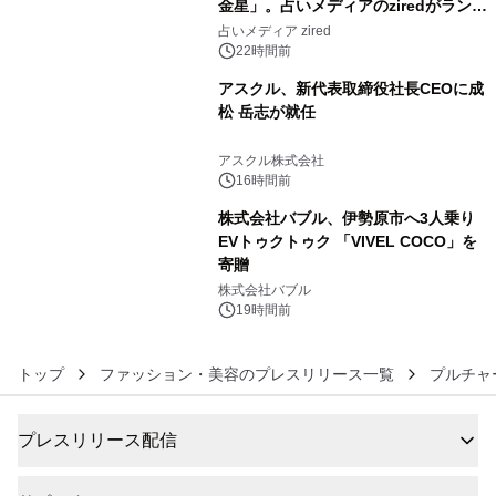
金星」。占いメディアのziredがランキ
4
ングを発表
占いメディア zired
22時間前
アスクル、新代表取締役社長CEOに成
松 岳志が就任
5
アスクル株式会社
16時間前
株式会社バブル、伊勢原市へ3人乗り
EVトゥクトゥク 「VIVEL COCO」を
寄贈
6
株式会社バブル
19時間前
トップ
ファッション・美容のプレスリリース一覧
プルチャ
プレスリリース配信