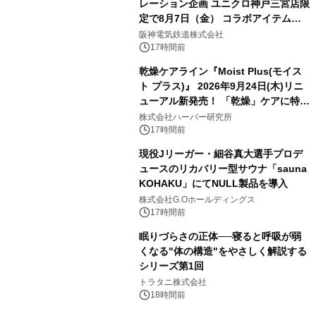
レーション企画 ユニクロ神戸三宮店限
定で8月7日（金） コラボアイテムが
発売決定！
阪神電気鉄道株式会社
17時間前
乾燥ケアライン『Moist Plus(モイス
ト プラス)』 2026年9月24日(木)リニ
ューアル新発売！ 「乾燥」ケアに特化
し、ライン使いで潤いに満ちた肌へ
株式会社ハーバー研究所
17時間前
現役Jリーガー・細谷真大選手プロデ
ュースのリカバリー型サウナ「sauna
KOHAKU」にてNULL製品を導入
株式会社G.Oホールディングス
17時間前
眠りづらさの正体──寝ると呼吸が弱
くなる"体の構造"をやさしく解説する
シリーズ第1回
トラタニ株式会社
18時間前