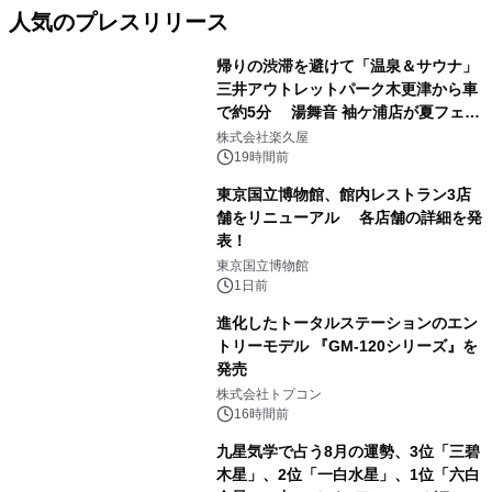
人気のプレスリリース
帰りの渋滞を避けて「温泉＆サウナ」
三井アウトレットパーク木更津から車
で約5分 湯舞音 袖ケ浦店が夏フェア
1
メニューを提供
株式会社楽久屋
19時間前
東京国立博物館、館内レストラン3店
舗をリニューアル 各店舗の詳細を発
表！
2
東京国立博物館
1日前
進化したトータルステーションのエン
トリーモデル 『GM-120シリーズ』を
発売
3
株式会社トプコン
16時間前
九星気学で占う8月の運勢、3位「三碧
木星」、2位「一白水星」、1位「六白