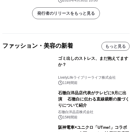
獲得
2020年4月30日 10:00
発行者のリリースをもっと見る
ファッション・美容の新着
もっと見る
ゴミ出しのストレス、まだ抱えてます
か？
LivelyLifeライブリーライフ株式会社
11時間前
石徹白洋品店代表がテレビに9月に出
演 石徹白に伝わる直線裁断の服づく
りについて紹介
石徹白洋品店株式会社
15時間前
阪神電車×ユニクロ「UTme!」コラボ