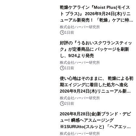
乾燥ケアライン『Moist Plus(モイス
ト プラス)』 2026年9月24日(木)リニ
ューアル新発売！ 「乾燥」ケアに特化
し、ライン使いで潤いに満ちた肌へ
株式会社ハーバー研究所
1日前
好評の『うるおいスクワランスティッ
ク』が定番商品に パッケージを刷新
し、9/24より発売
株式会社ハーバー研究所
1日前
使い心地はそのままに、 乾燥による初
期エイジングに着目した処方へ進化
2026年9月24日(木)リニューアル新発
売！ ハリ・つや満ちる、3D成分※1配
株式会社ハーバー研究所
合のジェルクリーム 『モイスチャーエ
2日前
ッセンスリッチジェル』
2026年8月28日(金)新ブランド・デビ
ュー! 瞬感ヘアスムージング
※1SURUtto(スルッと) 「ヘアエッセ
ンスオイル」「ヘアトリートメントミ
株式会社ハーバー研究所