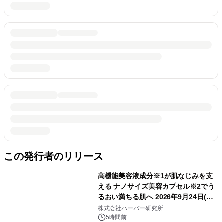
この発行者のリリース
高機能美容液成分※1が肌なじみを支
える ナノサイズ美容カプセル※2でう
るおい満ちる肌へ 2026年9月24日(木)
よりリニューアル新発売 『ディープモ
株式会社ハーバー研究所
イストセラム』
5時間前