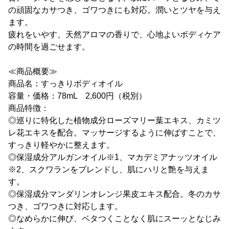
の頑固なカサつき、ゴワつきにも対応。潤いとツヤを与え
ます。
疲れをいやす、天然アロマの香りで、心地よいボディケア
の時間を過ごせます。
≪商品概要≫
商品名：すっきりボディオイル
容量・価格：78mL 2,600円（税別）
商品特徴：
◎巡りに特化した植物成分ローズマリー葉エキス、カミツ
レ花エキスを配合。マッサージするように伸ばすことで、
すっきり軽やかに整えます。
◎保湿成分アルガンオイル※1、マカデミアナッツオイル
※2、スクワランをブレンドし、肌にハリと艶を与えま
す。
◎保湿成分マンダリンオレンジ果皮エキス配合。冬のカサ
つき、ゴワつきに対応します。
◎なめらかに伸び、ベタつくことなく肌にスーッとなじみ