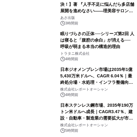
決！】著 『人手不足に悩んだら多店舗
展開を進めなさい――理美容サロン
「多店舗展開」の教科書』2026年8月
あさ出版
24日（月）発売
3時間前
眠りづらさの正体──シリーズ第2回 人
は寝ると「腹腔の余白」が消える──
呼吸が弱まる本当の構造的理由
トラタニ株式会社
4時間前
日本ジオメンブレン市場は2035年1億
5,430万米ドルへ、CAGR 6.04％｜最
終処分場・水処理・インフラ整備向け
需要拡大
株式会社レポートオーシャン
4時間前
日本ステンレス鋼市場、2035年190万
トン米ドルへ成長｜CAGR3.47％、建
設・自動車・製造業の需要拡大が市場
を牽引
株式会社レポートオーシャン
5時間前