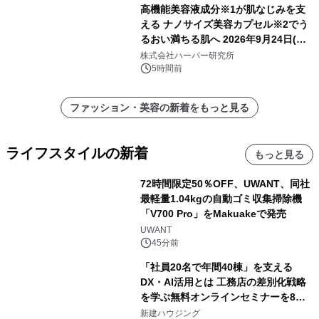
高機能美容液成分※1が肌なじみを支
える ナノサイズ美容カプセル※2でう
るおい満ちる肌へ 2026年9月24日(木)
よりリニューアル新発売 『ディープモ
株式会社ハーバー研究所
イストセラム』
5時間前
ファッション・美容の新着をもっと見る
ライフスタイルの新着
もっと見る
72時間限定50％OFF、UWANT、同社
最軽量1.04kgの自動ゴミ収集掃除機
「V700 Pro」をMakuakeで発売
UWANT
45分前
「社員20名で年間40棟」を支える
DX・AI活用とは 工務店の差別化戦略
を学ぶ無料オンラインセミナーを8月
20日に開催
新建ハウジング