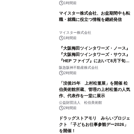
1時間前
マイスター株式会社、お盆期間中も転
職・就職に役立つ情報を継続発信
マイスター株式会社
1時間前
『大阪梅田ツインタワーズ・ノース』
『大阪梅田ツインタワーズ・サウス』
『HEP ファイブ』において8月下旬か
ら 「オフサイト型コーポレートPPA」
阪急阪神不動産株式会社
による 再生可能エネルギー電力の使用
2時間前
を開始します
「没後25年 上村松篁展」を開催 松
伯美術館所蔵、管理の上村松篁の人気
作、代表作を一堂に展示
公益財団法人 松伯美術館
2時間前
ドラッグストアモリ みらいプロジェ
クト 「子どもお仕事参観デー2026」
を開催！