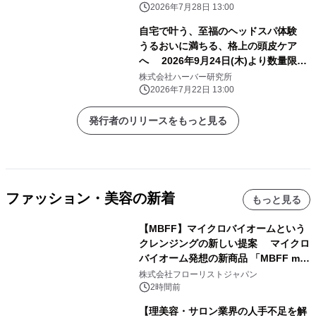
スト」 全国のロフト※2・PLAZA※2
2026年7月28日 13:00
にて販売スタート！
自宅で叶う、至福のヘッドスパ体験
うるおいに満ちる、格上の頭皮ケア
へ 2026年9月24日(木)より数量限定
発売！ 『地肌マッサージクレンズ』
株式会社ハーバー研究所
2026年7月22日 13:00
発行者のリリースをもっと見る
ファッション・美容の新着
もっと見る
【MBFF】マイクロバイオームという
クレンジングの新しい提案 マイクロ
バイオーム発想の新商品 「MBFF mb
クレンジングPRO」を2026年8月6日
株式会社フローリストジャパン
発売
2時間前
【理美容・サロン業界の人手不足を解