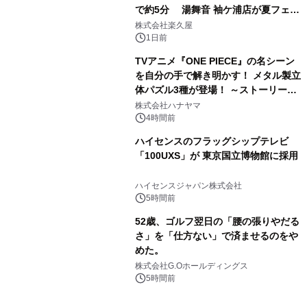
で約5分 湯舞音 袖ケ浦店が夏フェア
3
メニューを提供
株式会社楽久屋
1日前
TVアニメ『ONE PIECE』の名シーン
を自分の手で解き明かす！ メタル製立
体パズル3種が登場！ ～ストーリーと
4
ギミックが融合した 大人の体験型パズ
株式会社ハナヤマ
ルが8月7日(金)12時より先行予約受付
4時間前
開始～
ハイセンスのフラッグシップテレビ
「100UXS」が 東京国立博物館に採用
5
ハイセンスジャパン株式会社
5時間前
52歳、ゴルフ翌日の「腰の張りやだる
さ」を「仕方ない」で済ませるのをや
めた。
6
株式会社G.Oホールディングス
5時間前