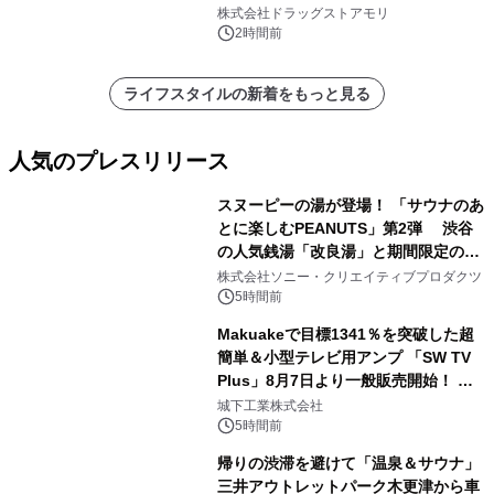
株式会社ドラッグストアモリ
2時間前
ライフスタイルの新着をもっと見る
人気のプレスリリース
スヌーピーの湯が登場！ 「サウナのあ
とに楽しむPEANUTS」第2弾 渋谷
の人気銭湯「改良湯」と期間限定のコ
1
ラボレーション サウナイキタイコラ
株式会社ソニー・クリエイティブプロダクツ
ボグッズも発売決定！
5時間前
Makuakeで目標1341％を突破した超
簡単＆小型テレビ用アンプ 「SW TV
Plus」8月7日より一般販売開始！ ケ
2
ーブル1本つなぐだけ、テレビの音が
城下工業株式会社
ぐっと豊かに
5時間前
帰りの渋滞を避けて「温泉＆サウナ」
三井アウトレットパーク木更津から車