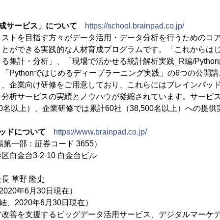
成サービス」について
https://school.brainpad.co.jp/
ストを目指す方々がデータ活用・データ分析を行うためのコア
ことができる実践的な人材育成プログラムです。「これからは
よる集計・分析」、「現場で活かせる統計解析実践_R編/Pytho
「Pythonではじめるディープラーニング実践」の6つの公開
と、企業向け研修をご用意しており、これらにはブレインパッ
・分析サービスの実績とノウハウが凝縮されています。サービ
500名以上）、企業研修では累計60社（38,500名以上）への提
ッドについて
https://www.brainpad.co.jp/
第一部：証券コード 3655）
白金台3-2-10 白金台ビル
長 草野 隆史
020年6月30日現在）
結、2020年6月30日現在）
営改善を支援するビッグデータ活用サービス、デジタルマーケ