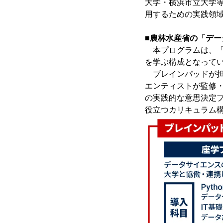
大学・横浜市立大学等
用するための実践領
■農林水産省の「デ
本プログラムは、「
を学ぶ構成となって
ブレインパッドが担
エンティストが監修・
の実践的な意思決定
役立つカリキュラム