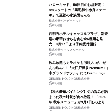
ハローキッド、50回目のお盆限定！
8/8スタートの「黒毛和牛赤身ステー
キ」で至福の家族団らんを
株式会社バーガーキッド
49分前
西明石ホテルキャッスルプラザ、新登
場の豪華おせちを含む全6種類を発
売 8月17日より予約受付開始
株式会社キャッスルホテル
49分前
飲み放題もカラオケも”楽しいが、ぜ
んぶ込み”！『大江戸温泉Premium 山
中グランドホテル』にてPremiumシリ
ーズ初のオールインクルーシブ導入
GENSEN HOLDINGS株式会社
49分前
【秋の豪華バイキング】旬の旨みが詰
まった秋の味覚が食べ放題！ 「2026
年 秋冬メニュー」が9月1日(火)より提
供スタート
GENSEN HOLDINGS株式会社