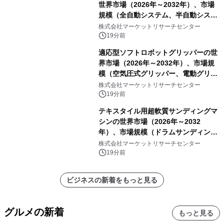
世界市場（2026年～2032年）、市場
規模（全自動システム、半自動システ
ム）・分析レポートを発表
株式会社マーケットリサーチセンター
19分前
適応型ソフトロボットグリッパーの世
界市場（2026年～2032年）、市場規
模（空気圧式グリッパー、電動グリッ
パー）・分析レポートを発表
株式会社マーケットリサーチセンター
19分前
テキスタイル用超軟質サンディングマ
シンの世界市場（2026年～2032
年）、市場規模（ドラムサンディング
マシン、ジェットサンディングマシ
株式会社マーケットリサーチセンター
ン、ローラーサンディングマシン、そ
19分前
の他）・分析レポートを発表
ビジネスの新着をもっと見る
グルメの新着
もっと見る