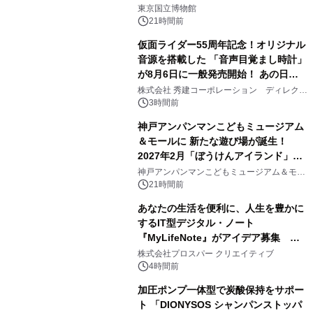
1
東京国立博物館
21時間前
仮面ライダー55周年記念！オリジナル
音源を搭載した 「音声目覚まし時計」
が8月6日に一般発売開始！ あの日の
2
大興奮が今甦る
株式会社 秀建コーポレーション ディレクト
アートギャラリー
3時間前
神戸アンパンマンこどもミュージアム
＆モールに 新たな遊び場が誕生！
2027年2月「ぼうけんアイランド」が
3
オープン
神戸アンパンマンこどもミュージアム＆モー
ル
21時間前
あなたの生活を便利に、人生を豊かに
するIT型デジタル・ノート
『MyLifeNote』がアイデア募集 優
4
秀賞100名に1年間無償試用
株式会社プロスパー クリエイティブ
4時間前
加圧ポンプ一体型で炭酸保持をサポー
ト 「DIONYSOS シャンパンストッパ