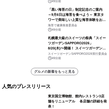
49分前
「黒い海苔の日」制定記念のご案内
～9月6日は海苔を食べよう～ 東京タ
ワーで美味しい上質な海苔体験をお届
けします！
海苔で健康推進委員会
49分前
札幌最大級のスイーツの祭典「スイー
ツガーデンSAPPORO2026」
8/20(木)〜開催！ スイーツガーデン史
上最多50種のコラボケーキが集結／前
スイーツガーデンSAPPORO2026実行委員会
日8/19(水)メディア試食会も初開催
49分前
グルメの新着をもっと見る
人気のプレスリリース
東京国立博物館、館内レストラン3店
舗をリニューアル 各店舗の詳細を発
表！