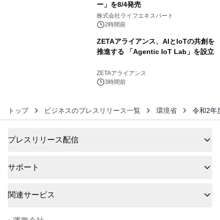
ー」を8/4発売
5
株式会社ライフエキスパート
2時間前
ZETAアライアンス、AIとIoTの共創を
推進する 「Agentic IoT Lab」を設立
6
ZETAアライアンス
3時間前
トップ
ビジネスのプレスリリース一覧
環境省
令和2年
プレスリリース配信
サポート
関連サービス