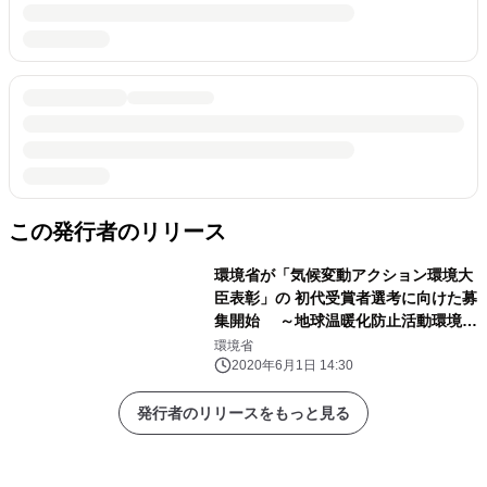
この発行者のリリース
環境省が「気候変動アクション環境大
臣表彰」の 初代受賞者選考に向けた募
集開始 ～地球温暖化防止活動環境大
臣表彰がリニューアル～
環境省
2020年6月1日 14:30
発行者のリリースをもっと見る