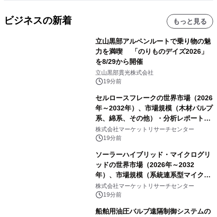
ビジネスの新着
もっと見る
立山黒部アルペンルートで乗り物の魅
力を満喫 「のりものデイズ2026」
を8/29から開催
立山黒部貫光株式会社
19分前
セルロースフレークの世界市場（2026
年～2032年）、市場規模（木材パルプ
系、綿系、その他）・分析レポートを
発表
株式会社マーケットリサーチセンター
19分前
ソーラーハイブリッド・マイクログリ
ッドの世界市場（2026年～2032
年）、市場規模（系統連系型マイクロ
グリッド、独立型マイクログリッ
株式会社マーケットリサーチセンター
ド）・分析レポートを発表
19分前
船舶用油圧バルブ遠隔制御システムの