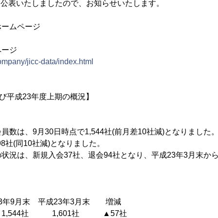
))を公表いたしましたので、お知らせいたします。
ホームページ
ページ
company/jicc-data/index.html
よび平成23年度上期の概況】
数は、9月30日時点で1,544社(前月差10社減)となりまし
98社(同10社減)となりました。
況は、新規入会37社、退会94社となり、平成23年3月末から
末 平成23年3月末 増減
,544社 1,601社 ▲57社