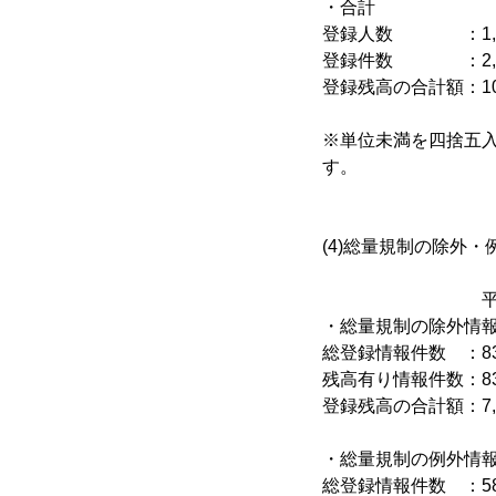
・合計
登録人数 ：1,
登録件数 ：2,
登録残高の合計額：10兆
※単位未満を四捨五
す。
(4)総量規制の除外
平成23年9月
・総量規制の除外情
総登録情報件数 ：83
残高有り情報件数：83
登録残高の合計額：7
・総量規制の例外情
総登録情報件数 ：58