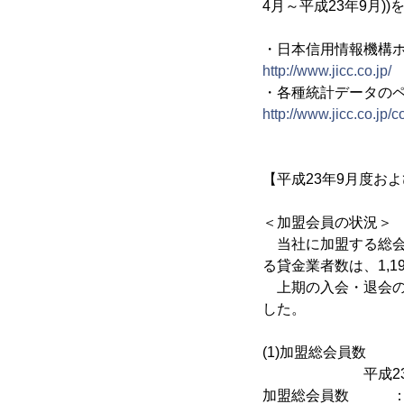
4月～平成23年9月
・日本信用情報機構
http://www.jicc.co.jp/
・各種統計データの
http://www.jicc.co.jp/
【平成23年9月度お
＜加盟会員の状況＞
当社に加盟する総会員
る貸金業者数は、1,1
上期の入会・退会の状
した。
(1)加盟総会員数
平成23年9月
加盟総会員数 ：1