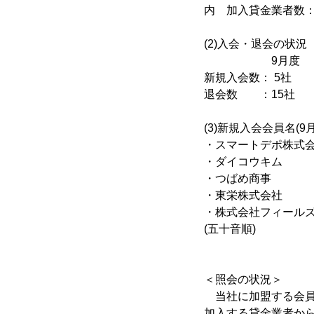
内 加入貸金業者数：
(2)入会・退会の状況
9月度 上
新規入会数： 5社
退会数 ：15社
(3)新規入会会員名(9
・スマートデポ株式
・ダイコウキム
・つばめ商事
・東栄株式会社
・株式会社フィール
(五十音順)
＜照会の状況＞
当社に加盟する会員か
加入する貸金業者から