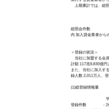
上期累計では、総照会
平成23年
9月度
総照会件数 ：79
内 加入貸金業者からの照
＜登録の状況＞
当社に加盟する会員が
計額 117兆9,830
また、当社に加入す
録人数 2,011万人、
(1)総登録情報量
平成23年9
登録件数 ：2億1,