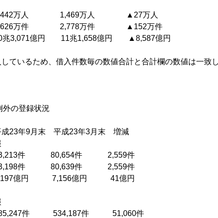
442万人 1,469万人 ▲27万人
626万件 2,778万件 ▲152万件
3,071億円 11兆1,658億円 ▲8,587億円
入しているため、借入件数毎の数値合計と合計欄の数値は一致
・例外の登録状況
末 平成23年3月末 増減
報
,213件 80,654件 2,559件
,198件 80,639件 2,559件
,197億円 7,156億円 41億円
報
5,247件 534,187件 51,060件