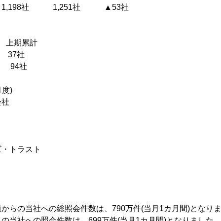
1,198社 1,251社 ▲53社
期累計
 37社
 94社
月度)
会社
ズ・トラスト
らの当社への総照会件数は、790万件(当月1カ月間)となり
の当社への照会件数は、699万件(当月1カ月間)となりました