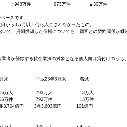
943万件 973万件 ▲30万件
せベースです。
定日から3カ月以上何ら入金されなかったもの。
において、貸倒償却した債権についても、顧客との契約関係が継
貸金業者が登録する貸金業法の対象となる個人向け貸付けのうち
月末 平成23年3月末 増減
06万人 793万人 13万人
06万件 793万件 13万件
3,704億円 3兆3,603億円 101億円
31万人 335万人 ▲4万人