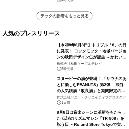
催 英国ラジオ「NTS」の 特別プログ
4時間前
ラムや、「TR-808」を愛する伝説的
アーティストを フィーチャーしたアニ
テックの新着をもっと見る
メーションを公開～
人気のプレスリリース
【令和8年8月8日】トリプル「8」の日
に発表！ ヨックモック・地域バージョ
ンの秋田デザイン缶が誕生 ～かわいい
1
秋田犬の子犬と秋田の四季と名所を巡
株式会社秋田ケーブルテレビ
るパッケージ～ 9月1日(火)秋田県内で
5時間前
販売開始
スヌーピーの湯が登場！ 「サウナのあ
とに楽しむPEANUTS」第2弾 渋谷
の人気銭湯「改良湯」と期間限定のコ
2
ラボレーション サウナイキタイコラ
株式会社ソニー・クリエイティブプロダクツ
ボグッズも発売決定！
1日前
8月8日は音楽シーンに革新をもたらし
た 伝説のリズムマシン「TR-808」を
祝う日 ～Roland Store Tokyoで実機
3