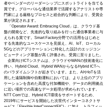
者やベンダーのリーダーシップにスポットライトを当てる
賞です。グローバルな通信業界で活躍するアナリストや専
門家による厳格なプロセスと総合的な判断により、受賞企
業が決定されます。
「Operator Award: Embracing Cloud」は、クラウド基
盤の開発など、先進的な取り組みを行った通信事業者に与
えられる賞です。Smart Factory分野での活用をはじめと
する先進的なユースケースを見据え、AI、IoT、ローカル
5Gなどのアプリケーションに特化した設計のエッジコン
ピューティング基盤が高く評価され、受賞に至りました。
企業向けICTシステムは、クラウドやWANの技術進化に
伴い、Hybrid Cloud、Hybrid WANからなるHybrid ICTへ
のパラダイムシフトが起きています。また、AIやIoTを活
用した遠隔制御や自動運転においては、より上位のアプリ
ケーションを含めた高度な付加機能や、データの利用拠点
に近い場所での高速なデータ処理が求められています。
NTT Comでは、Hybrid ICT環境をサポートするため、
2019年にサービスを開始した次世代インターコネクトサ
ービス「Flexible InterConnect(FIC)」に加え、トラフィッ