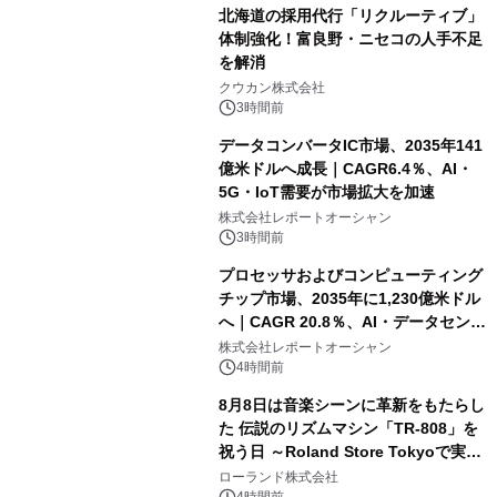
北海道の採用代行「リクルーティブ」
体制強化！富良野・ニセコの人手不足
を解消
クウカン株式会社
3時間前
データコンバータIC市場、2035年141
億米ドルへ成長｜CAGR6.4％、AI・
5G・IoT需要が市場拡大を加速
株式会社レポートオーシャン
3時間前
プロセッサおよびコンピューティング
チップ市場、2035年に1,230億米ドル
へ｜CAGR 20.8％、AI・データセンタ
ー需要が成長を牽引
株式会社レポートオーシャン
4時間前
8月8日は音楽シーンに革新をもたらし
た 伝説のリズムマシン「TR-808」を
祝う日 ～Roland Store Tokyoで実機
を展示しての 記念キャンペーンを開
ローランド株式会社