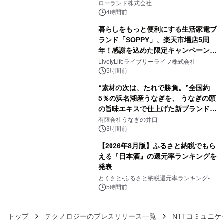
を展示しての 記念キャンペーンを開
ローランド株式会社
催 英国ラジオ「NTS」の 特別プログ
4時間前
ラムや、「TR-808」を愛する伝説的
暮らしをもっと便利にする生活家電ブ
アーティストを フィーチャーしたアニ
ランド「SOPPY」、楽天市場店5周
メーションを公開～
年！感謝を込めた限定キャンペーンを
4
8月10日より開催
LivelyLifeライブリーライフ株式会社
5時間前
“素材の次は、たれで勝負。”全国約
5％の浜名湖産うなぎを、 うなぎの頭
の旨味エキスで仕上げた新ブランド
5
「井口の誉」誕生
有限会社うなぎの井口
3時間前
【2026年8月版】ふるさと納税でもら
える『日本酒』の還元率ランキングを
発表
6
とくさと-ふるさと納税還元率ランキング-
5時間前
トップ
テクノロジーのプレスリリース一覧
NTTコミュニ