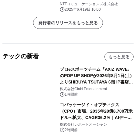
NTTコミュニケーションズ株式会社
2025年6月19日 10:00
発行者のリリースをもっと見る
テックの新着
もっと見る
プロeスポーツチーム『AXIZ WAVE』
のPOP UP SHOPが2026年8月1日(土)
よりSHIBUYA TSUTAYA 6階 IP書店で
開催決定！！
株式会社ClaN Entertainment
1時間前
コパッケージド・オプティクス
（CPO）市場、2035年28億8,700万米
ドルへ拡大、CAGR36.2％｜AIデータ
センター・高速光通信需要が成長を加
株式会社レポートオーシャン
速
2時間前