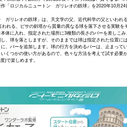
作「ロジカルニュートン ガリレオの鉄球」を2020年10月2
ン ガリレオの鉄球」は、天文学の父、近代科学の父といわれ
と言われる、ピサの斜塔から質量の異なる球を落下させる実験を
を本体に入れ、指定された場所に3種類の長さのバーを差しこみ
倒し、球を落としますが、そのままでは球は指定された位置に
うに、バーを追加します。球の行方を決めるバーは、止まって
といくつかの使い方があるので、色々な方法を考えて試す必要が
易度)で楽しめます。