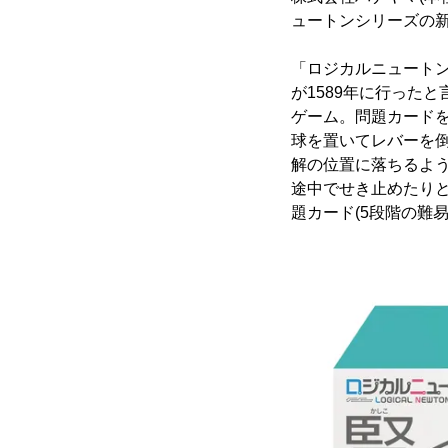
ュートンシリーズの新
「ロジカルニュート
が1589年に行った
ゲーム。問題カード
球を置いてレバーを
解の位置に落ちるよ
途中でせき止めたり
題カード(5段階の難