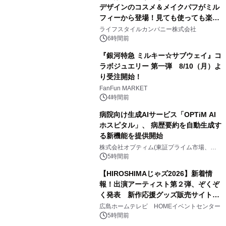
デザインのコスメ＆メイクパフがミル
フィーから登場！見ても使っても楽し
3
い、ポップでキュートなコレクショ
ライフスタイルカンパニー株式会社
ン。
6時間前
『銀河特急 ミルキー☆サブウェイ』コ
ラボジュエリー 第一弾 8/10（月）よ
り受注開始！
4
FanFun MARKET
4時間前
病院向け生成AIサービス「OPTiM AI
ホスピタル」、 病歴要約を自動生成す
る新機能を提供開始
5
株式会社オプティム(東証プライム市場、コ
ード：3694)
5時間前
【HIROSHIMAじゃズ2026】新着情
報！出演アーティスト第２弾、ぞくぞ
く発表 新作応援グッズ販売サイトも
6
同時オープンします！
広島ホームテレビ HOMEイベントセンター
5時間前