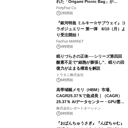
れた「Origami Picnic Bag」が
Makuakeに登場
FortyFive Co.
2時間前
『銀河特急 ミルキー☆サブウェイ』コ
ラボジュエリー 第一弾 8/10（月）よ
り受注開始！
FanFun MARKET
4時間前
眠りづらさの正体──シリーズ第四回
酸素不足で"細胞が膨張し"、眠りの回
復力が止まる構造を解説
トラタニ株式会社
6時間前
高帯域幅メモリ（HBM）市場、
CAGR25.37％で急成長｜（CAGR）
25.37％ AIデータセンター・GPU需要
拡大が2035年の市場成長を牽引
株式会社レポートオーシャン
6時間前
『おぱんちゅうさぎ』『んぽちゃむ』