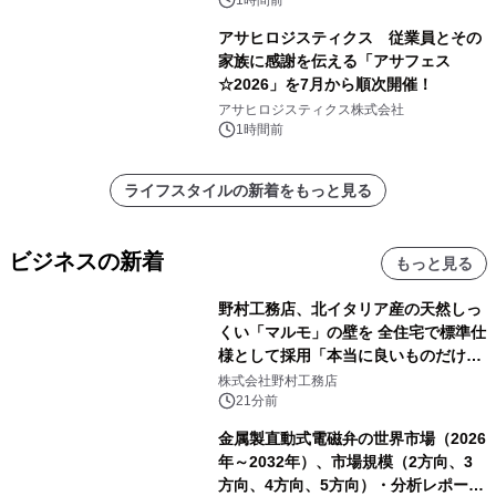
アサヒロジスティクス 従業員とその
家族に感謝を伝える「アサフェス
☆2026」を7月から順次開催！
アサヒロジスティクス株式会社
1時間前
ライフスタイルの新着をもっと見る
ビジネスの新着
もっと見る
野村工務店、北イタリア産の天然しっ
くい「マルモ」の壁を 全住宅で標準仕
様として採用「本当に良いものだけに
こだわる」
株式会社野村工務店
21分前
金属製直動式電磁弁の世界市場（2026
年～2032年）、市場規模（2方向、3
方向、4方向、5方向）・分析レポート