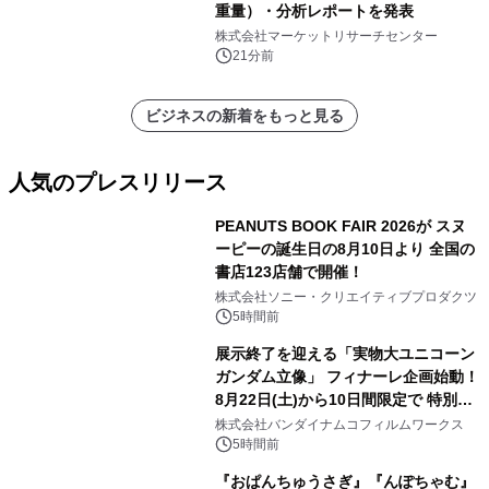
重量）・分析レポートを発表
株式会社マーケットリサーチセンター
21分前
ビジネスの新着をもっと見る
人気のプレスリリース
PEANUTS BOOK FAIR 2026が スヌ
ーピーの誕生日の8月10日より 全国の
書店123店舗で開催！
1
株式会社ソニー・クリエイティブプロダクツ
5時間前
展示終了を迎える「実物大ユニコーン
ガンダム立像」 フィナーレ企画始動！
8月22日(土)から10日間限定で 特別映
2
像『UNICORN GUNDAM Statue ―
株式会社バンダイナムコフィルムワークス
BEYOND POSSIBILITY ―』を上映！
5時間前
『おぱんちゅうさぎ』『んぽちゃむ』