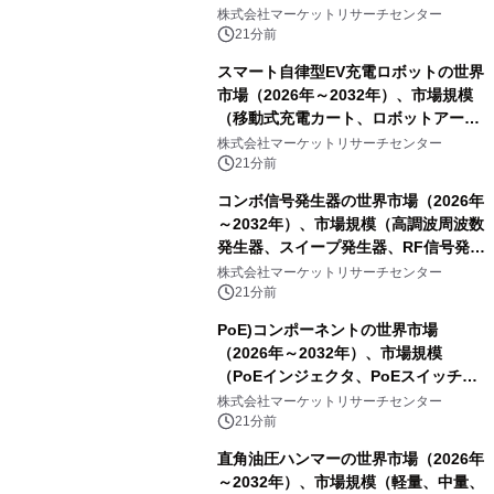
を発表
株式会社マーケットリサーチセンター
21分前
スマート自律型EV充電ロボットの世界
市場（2026年～2032年）、市場規模
（移動式充電カート、ロボットアーム
式充電システム、その他）・分析レポ
株式会社マーケットリサーチセンター
ートを発表
21分前
コンボ信号発生器の世界市場（2026年
～2032年）、市場規模（高調波周波数
発生器、スイープ発生器、RF信号発生
器、その他）・分析レポートを発表
株式会社マーケットリサーチセンター
21分前
PoE)コンポーネントの世界市場
（2026年～2032年）、市場規模
（PoEインジェクタ、PoEスイッチ、
PoEスプリッタ、PoE電源供給装置
株式会社マーケットリサーチセンター
（PSE）、PoE給電機器（PD）、PoE
21分前
アダプタ、その他）・分析レポートを
直角油圧ハンマーの世界市場（2026年
発表
～2032年）、市場規模（軽量、中量、