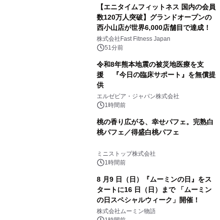
【エニタイムフィットネス 国内の会員
数120万人突破】グランドオープンの
西小山店が世界6,000店舗目で達成！
株式会社Fast Fitness Japan
51分前
令和8年熊本地震の被災地医療を支
援 『今日の臨床サポート』を無償提
供
エルゼビア・ジャパン株式会社
1時間前
桃の香り広がる、幸せパフェ。完熟白
桃パフェ／得盛白桃パフェ
ミニストップ株式会社
1時間前
8 月9 日（日）『ムーミンの日』をス
タートに16 日（日）まで 「ムーミン
の日スペシャルウィーク」開催！
株式会社ムーミン物語
1時間前