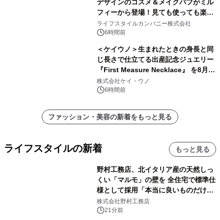
デザインのコスメ＆メイクパフがミル
フィーから登場！見ても使っても楽し
い、ポップでキュートなコレクショ
ライフスタイルカンパニー株式会社
ン。
6時間前
＜ケイウノ＞生まれたときの身長と同
じ長さで仕立てる出産記念ジュエリー
『First Measure Necklace』 を8月14
日(金)に発売
株式会社ケイ・ウノ
6時間前
ファッション・美容の新着をもっと見る
ライフスタイルの新着
もっと見る
野村工務店、北イタリア産の天然しっ
くい「マルモ」の壁を 全住宅で標準仕
様として採用「本当に良いものだけに
こだわる」
株式会社野村工務店
21分前