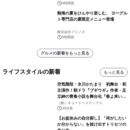
4時間前
熱海の夏をひんやり楽しむ、 ヨーグル
ト専門店の夏限定メニュー登場
株式会社フジノネ
5時間前
グルメの新着をもっと見る
ライフスタイルの新着
もっと見る
空気階段・水川かたまり 初舞台・初
主演作！朝ドラ『ブギウギ』作者・足
立紳の青春小説を舞台化『春よ来い、
マジで来い』キービジュアル解禁！
（株）キョードーメディアス
34分前
【お盆休みの自分探し】「何がしたい
か分からない」を抜け出すトリセツの