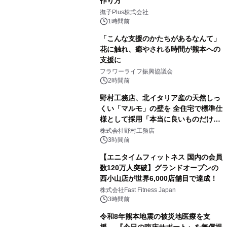
作り方
撫子Plus株式会社
1時間前
「こんな支援のかたちがあるなんて」
花に触れ、癒やされる時間が熊本への
支援に
フラワーライフ振興協議会
2時間前
野村工務店、北イタリア産の天然しっ
くい「マルモ」の壁を 全住宅で標準仕
様として採用「本当に良いものだけに
こだわる」
株式会社野村工務店
3時間前
【エニタイムフィットネス 国内の会員
数120万人突破】グランドオープンの
西小山店が世界6,000店舗目で達成！
株式会社Fast Fitness Japan
3時間前
令和8年熊本地震の被災地医療を支