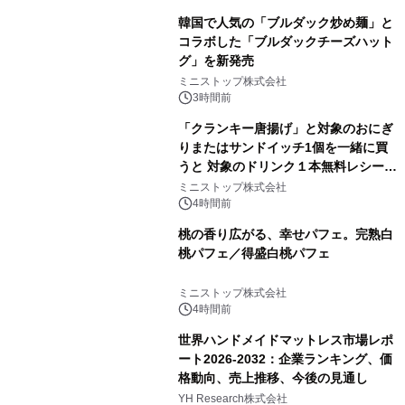
韓国で人気の「ブルダック炒め麺」と
コラボした「ブルダックチーズハット
グ」を新発売
ミニストップ株式会社
3時間前
「クランキー唐揚げ」と対象のおにぎ
りまたはサンドイッチ1個を一緒に買
うと 対象のドリンク１本無料レシート
クーポンもらえる！※1
ミニストップ株式会社
4時間前
桃の香り広がる、幸せパフェ。完熟白
桃パフェ／得盛白桃パフェ
ミニストップ株式会社
4時間前
世界ハンドメイドマットレス市場レポ
ート2026-2032：企業ランキング、価
格動向、売上推移、今後の見通し
YH Research株式会社