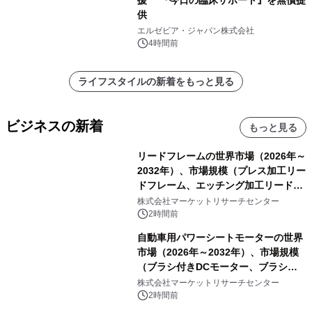
援 『今日の臨床サポート』を無償提
供
エルゼビア・ジャパン株式会社
4時間前
ライフスタイルの新着をもっと見る
ビジネスの新着
もっと見る
リードフレームの世界市場（2026年～
2032年）、市場規模（プレス加工リー
ドフレーム、エッチング加工リードフ
レーム）・分析レポートを発表
株式会社マーケットリサーチセンター
2時間前
自動車用パワーシートモーターの世界
市場（2026年～2032年）、市場規模
（ブラシ付きDCモーター、ブラシレ
スDCモーター）・分析レポートを発
株式会社マーケットリサーチセンター
表
2時間前