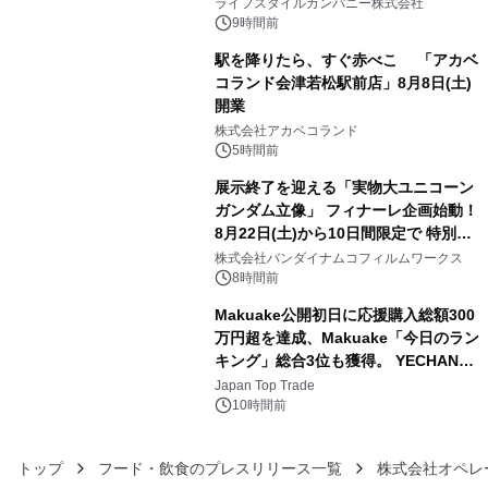
い、ポップでキュートなコレクショ
ライフスタイルカンパニー株式会社
ン。
9時間前
駅を降りたら、すぐ赤べこ 「アカベ
コランド会津若松駅前店」8月8日(土)
開業
4
株式会社アカベコランド
5時間前
展示終了を迎える「実物大ユニコーン
ガンダム立像」 フィナーレ企画始動！
8月22日(土)から10日間限定で 特別映
5
像『UNICORN GUNDAM Statue ―
株式会社バンダイナムコフィルムワークス
BEYOND POSSIBILITY ―』を上映！
8時間前
Makuake公開初日に応援購入総額300
万円超を達成、Makuake「今日のラン
キング」総合3位も獲得。 YECHAN音
6
浴シンギングボウル第2弾の大型サイ
Japan Top Trade
ズ（XL・2XL・3XL）を先行販売中
10時間前
トップ
フード・飲食のプレスリリース一覧
株式会社オペレ