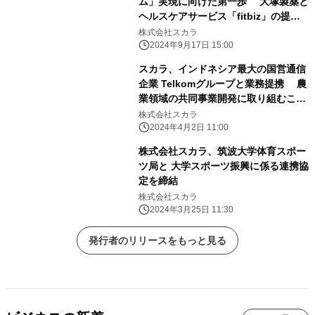
ム」実現に向けた第一歩 大塚製薬と
ヘルスケアサービス「fitbiz」の提供
を開始
株式会社スカラ
2024年9月17日 15:00
スカラ、インドネシア最大の国営通信
企業 Telkomグループと業務提携 農
業領域の共同事業開発に取り組むこと
に合意
株式会社スカラ
2024年4月2日 11:00
株式会社スカラ、筑波大学体育スポー
ツ局と 大学スポーツ振興に係る連携協
定を締結
株式会社スカラ
2024年3月25日 11:30
発行者のリリースをもっと見る