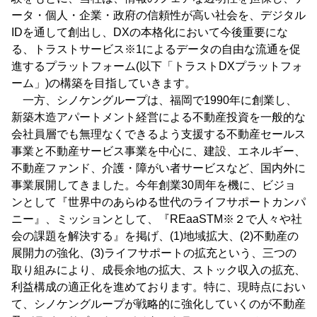
ータ・個人・企業・政府の信頼性が高い社会を、デジタル
IDを通して創出し、DXの本格化において今後重要にな
る、トラストサービス※1によるデータの自由な流通を促
進するプラットフォーム(以下「トラストDXプラットフォ
ーム」)の構築を目指していきます。
一方、シノケングループは、福岡で1990年に創業し、
新築木造アパートメント経営による不動産投資を一般的な
会社員層でも無理なくできるよう支援する不動産セールス
事業と不動産サービス事業を中心に、建設、エネルギー、
不動産ファンド、介護・障がい者サービスなど、国内外に
事業展開してきました。今年創業30周年を機に、ビジョ
ンとして『世界中のあらゆる世代のライフサポートカンパ
ニー』、ミッションとして、『REaaSTM※２で人々や社
会の課題を解決する』を掲げ、(1)地域拡大、(2)不動産の
展開力の強化、(3)ライフサポートの拡充という、三つの
取り組みにより、成長余地の拡大、ストック収入の拡充、
利益構成の適正化を進めております。特に、現時点におい
て、シノケングループが戦略的に強化していくのが不動産