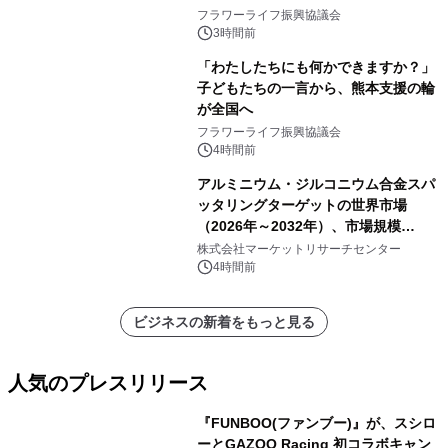
フラワーライフ振興協議会
3時間前
「わたしたちにも何かできますか？」
子どもたちの一言から、熊本支援の輪
が全国へ
フラワーライフ振興協議会
4時間前
アルミニウム・ジルコニウム合金スパ
ッタリングターゲットの世界市場
（2026年～2032年）、市場規模
（0.995、0.999、その他）・分析レポ
株式会社マーケットリサーチセンター
ートを発表
4時間前
ビジネスの新着をもっと見る
人気のプレスリリース
『FUNBOO(ファンブー)』が、スシロ
ーとGAZOO Racing 初コラボキャン