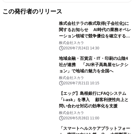
この発行者のリリース
株式会社テラの株式取得(子会社化)に
関するお知らせ AI時代の業務オペレ
ーション領域で競争優位を確立する戦
略投資
株式会社スカラ
2026年7月24日 14:30
地域金融・百貨店・IT・印刷の山陰4
社が連携 「JU米子高島屋セレクシ
ョン」で地域の魅力を全国へ
株式会社スカラ
2026年7月21日 10:15
【エッグ】島根銀行にFAQシステム
「i-ask」を導入 顧客利便性向上と
問い合わせ対応の効率化を支援
株式会社スカラ
2026年5月28日 11:00
「スマートヘルスケアプラットフォー