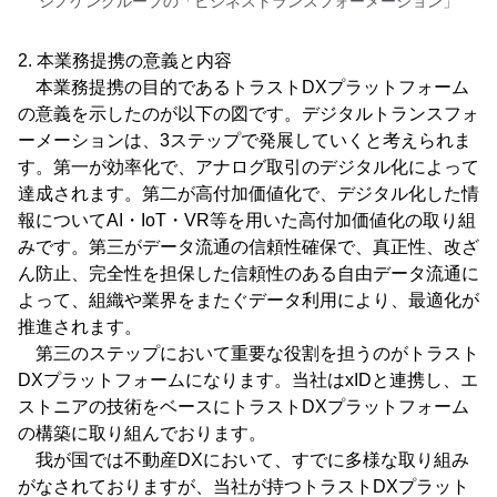
シノケングループの「ビジネストランスフォーメーション」
2. 本業務提携の意義と内容
本業務提携の目的であるトラストDXプラットフォーム
の意義を示したのが以下の図です。デジタルトランスフォ
ーメーションは、3ステップで発展していくと考えられま
す。第一が効率化で、アナログ取引のデジタル化によって
達成されます。第二が高付加価値化で、デジタル化した情
報についてAI・IoT・VR等を用いた高付加価値化の取り組
みです。第三がデータ流通の信頼性確保で、真正性、改ざ
ん防止、完全性を担保した信頼性のある自由データ流通に
よって、組織や業界をまたぐデータ利用により、最適化が
推進されます。
第三のステップにおいて重要な役割を担うのがトラスト
DXプラットフォームになります。当社はxIDと連携し、エ
ストニアの技術をベースにトラストDXプラットフォーム
の構築に取り組んでおります。
我が国では不動産DXにおいて、すでに多様な取り組み
がなされておりますが、当社が持つトラストDXプラット