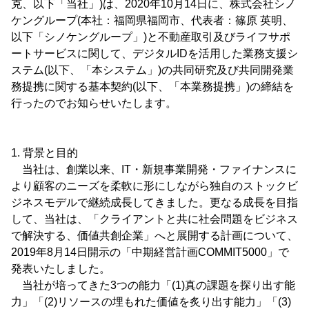
克、以下「当社」)は、2020年10月14日に、株式会社シノ
ケングループ(本社：福岡県福岡市、代表者：篠原 英明、
以下「シノケングループ」)と不動産取引及びライフサポ
ートサービスに関して、デジタルIDを活用した業務支援シ
ステム(以下、「本システム」)の共同研究及び共同開発業
務提携に関する基本契約(以下、「本業務提携」)の締結を
行ったのでお知らせいたします。
1. 背景と目的
当社は、創業以来、IT・新規事業開発・ファイナンスに
より顧客のニーズを柔軟に形にしながら独自のストックビ
ジネスモデルで継続成長してきました。更なる成長を目指
して、当社は、「クライアントと共に社会問題をビジネス
で解決する、価値共創企業」へと展開する計画について、
2019年8月14日開示の「中期経営計画COMMIT5000」で
発表いたしました。
当社が培ってきた3つの能力「(1)真の課題を探り出す能
力」「(2)リソースの埋もれた価値を炙り出す能力」「(3)