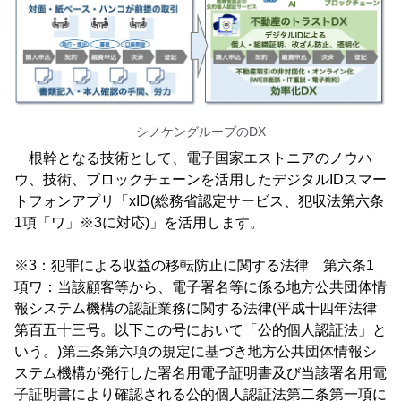
シノケングループのDX
根幹となる技術として、電子国家エストニアのノウハ
ウ、技術、ブロックチェーンを活用したデジタルIDスマー
トフォンアプリ「xID(総務省認定サービス、犯収法第六条
1項「ワ」※3に対応)」を活用します。
※3：犯罪による収益の移転防止に関する法律 第六条1
項ワ：当該顧客等から、電子署名等に係る地方公共団体情
報システム機構の認証業務に関する法律(平成十四年法律
第百五十三号。以下この号において「公的個人認証法」と
いう。)第三条第六項の規定に基づき地方公共団体情報シ
ステム機構が発行した署名用電子証明書及び当該署名用電
子証明書により確認される公的個人認証法第二条第一項に