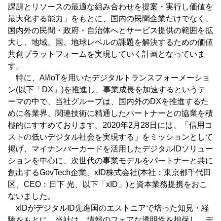
課題とリソースの最適な組み合わせを提案・実行し価値を
最大化する能力」をもとに、国内の民間企業だけでなく、
国内外の民間・政府・自治体へとサービス提供の範囲を拡
大し、地域、国、地球レベルの課題を解決するための価値
共創プラットフォームを実現していく計画となっていま
す。
特に、AI/IoTを用いたデジタルトランスフォーメーショ
ン(以下「DX」)を推進し、事業成長を加速するというテ
ーマの中で、当社グループは、国内外のDXを推進するた
めに各業界、関連技術に精通したパートナーとの協業を積
極的にすすめております。2020年2月28日には、「信用コ
ストの低いデジタル社会を実現する」をミッションとして
掲げ、マイナンバーカードを活用したデジタルIDソリュー
ションを中心に、次世代の事業モデルをパートナーと共に
創出するGovTech企業、xID株式会社(本社：東京都千代田
区、CEO：日下 光、以下「xID」)と資本業務提携をおこ
ないました。
xIDがデジタルID先進国のエストニアで培った知見・経
験をもとに、当社は、情報のフェアな透明性を担保し、デ