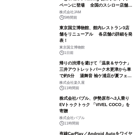
ペーンに登場 全国のスシロー店舗で
1
GR 4車種の FUNBOO(ミニカー)付き
株式会社JAM
メニューが展開されます
5時間前
東京国立博物館、館内レストラン3店
舗をリニューアル 各店舗の詳細を発
表！
2
東京国立博物館
1日前
帰りの渋滞を避けて「温泉＆サウナ」
三井アウトレットパーク木更津から車
で約5分 湯舞音 袖ケ浦店が夏フェア
3
メニューを提供
株式会社楽久屋
11時間前
株式会社バブル、伊勢原市へ3人乗り
EVトゥクトゥク 「VIVEL COCO」を
寄贈
4
株式会社バブル
11時間前
有線CarPlay／Android Autoをワイヤ