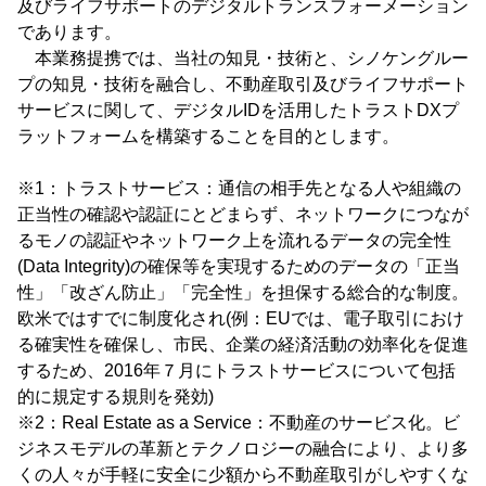
及びライフサポートのデジタルトランスフォーメーション
であります。
本業務提携では、当社の知見・技術と、シノケングルー
プの知見・技術を融合し、不動産取引及びライフサポート
サービスに関して、デジタルIDを活用したトラストDXプ
ラットフォームを構築することを目的とします。
※1：トラストサービス：通信の相手先となる人や組織の
正当性の確認や認証にとどまらず、ネットワークにつなが
るモノの認証やネットワーク上を流れるデータの完全性
(Data Integrity)の確保等を実現するためのデータの「正当
性」「改ざん防止」「完全性」を担保する総合的な制度。
欧米ではすでに制度化され(例：EUでは、電子取引におけ
る確実性を確保し、市民、企業の経済活動の効率化を促進
するため、2016年７月にトラストサービスについて包括
的に規定する規則を発効)
※2：Real Estate as a Service：不動産のサービス化。ビ
ジネスモデルの革新とテクノロジーの融合により、より多
くの人々が手軽に安全に少額から不動産取引がしやすくな