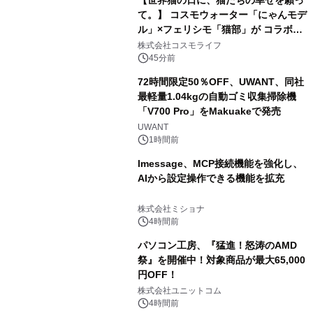
【世界猫の日に、猫たちの幸せを願っ
て。】 コスモウォーター「にゃんモデ
ル」×フェリシモ「猫部」が コラボキ
ャンペーンを実施
株式会社コスモライフ
45分前
72時間限定50％OFF、UWANT、同社
最軽量1.04kgの自動ゴミ収集掃除機
「V700 Pro」をMakuakeで発売
UWANT
1時間前
lmessage、MCP接続機能を強化し、
AIから設定操作できる機能を拡充
株式会社ミショナ
4時間前
パソコン工房、『猛進！怒涛のAMD
祭』を開催中！対象商品が最大65,000
円OFF！
株式会社ユニットコム
4時間前