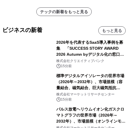
テックの新着をもっと見る
ビジネスの新着
もっと見る
2026年を代表するSaaS導入事例を募
集 「SUCCESS STORY AWARD
2026 Autumn byデジタル化の窓口」
開催
株式会社クリエイティブバンク
15分前
標準デジタルアイソレータの世界市場
（2026年～2032年）、市場規模（容
量結合、磁気結合、巨大磁気抵抗
（GMR））・分析レポートを発表
株式会社マーケットリサーチセンター
15分前
パルス放電ヘリウムイオン化ガスクロ
マトグラフの世界市場（2026年～
2032年）、市場規模（オンラインモニ
タリング型、ラボラトリー型）・分析
株式会社マーケットリサーチセンター