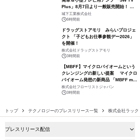
簡単＆小型テレビ用アンプ 「SW TV
Plus」8月7日より一般販売開始！ ケ
4
ーブル1本つなぐだけ、テレビの音が
城下工業株式会社
ぐっと豊かに
6時間前
ドラッグストアモリ みらいプロジェ
クト 「子どもお仕事参観デー2026」
を開催！
5
株式会社ドラッグストアモリ
3時間前
【MBFF】マイクロバイオームという
クレンジングの新しい提案 マイクロ
バイオーム発想の新商品 「MBFF mb
6
クレンジングPRO」を2026年8月6日
株式会社フローリストジャパン
発売
3時間前
トップ
テクノロジーのプレスリリース一覧
株式会社ラック
プレスリリース配信