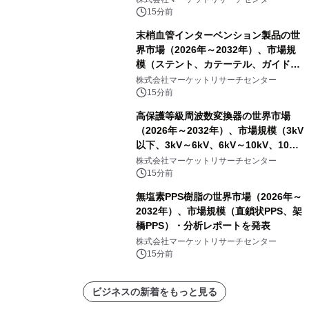
レポートを発表
15分前
末梢血管インターベンション製品の世
界市場（2026年～2032年）、市場規
模（ステント、カテーテル、ガイドワ
イヤー、シース、下大静脈フィルタ
株式会社マーケットリサーチセンター
ー、その他）・分析レポートを発表
15分前
高保護等級周波数変換器の世界市場
（2026年～2032年）、市場規模（3kV
以下、3kV～6kV、6kV～10kV、10kV
超）・分析レポートを発表
株式会社マーケットリサーチセンター
15分前
無塩素PPS樹脂の世界市場（2026年～
2032年）、市場規模（直鎖状PPS、架
橋PPS）・分析レポートを発表
株式会社マーケットリサーチセンター
15分前
ビジネスの新着をもっと見る