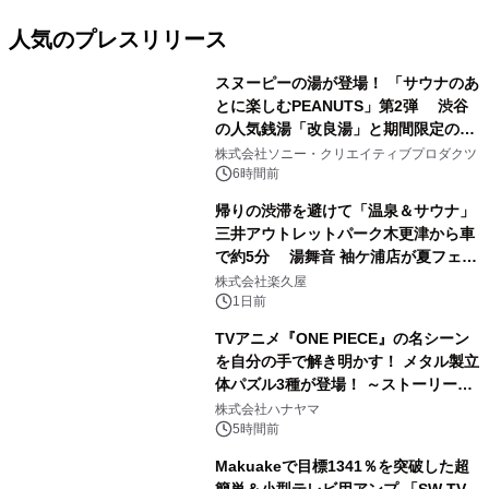
人気のプレスリリース
スヌーピーの湯が登場！ 「サウナのあ
とに楽しむPEANUTS」第2弾 渋谷
の人気銭湯「改良湯」と期間限定のコ
1
ラボレーション サウナイキタイコラ
株式会社ソニー・クリエイティブプロダクツ
ボグッズも発売決定！
6時間前
帰りの渋滞を避けて「温泉＆サウナ」
三井アウトレットパーク木更津から車
で約5分 湯舞音 袖ケ浦店が夏フェア
2
メニューを提供
株式会社楽久屋
1日前
TVアニメ『ONE PIECE』の名シーン
を自分の手で解き明かす！ メタル製立
体パズル3種が登場！ ～ストーリーと
3
ギミックが融合した 大人の体験型パズ
株式会社ハナヤマ
ルが8月7日(金)12時より先行予約受付
5時間前
開始～
Makuakeで目標1341％を突破した超