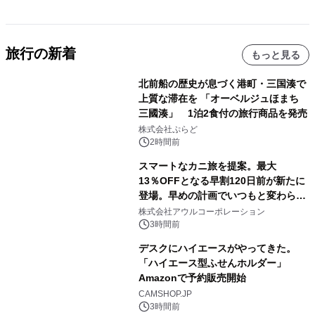
旅行の新着
もっと見る
北前船の歴史が息づく港町・三国湊で
上質な滞在を 「オーベルジュほまち
三國湊」 1泊2食付の旅行商品を発売
株式会社ぷらど
2時間前
スマートなカニ旅を提案。最大
13％OFFとなる早割120日前が新たに
登場。早めの計画でいつもと変わらぬ
大人の冬旅を。ー夕日ヶ浦温泉「佳松
株式会社アウルコーポレーション
苑 別邸ふうか」ー
3時間前
デスクにハイエースがやってきた。
「ハイエース型ふせんホルダー」
Amazonで予約販売開始
CAMSHOP.JP
3時間前