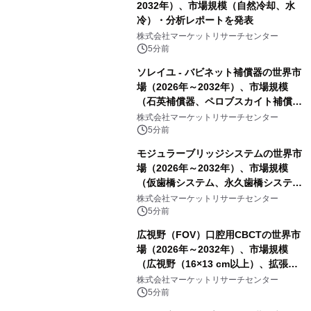
2032年）、市場規模（自然冷却、水
冷）・分析レポートを発表
株式会社マーケットリサーチセンター
5分前
ソレイユ - バビネット補償器の世界市
場（2026年～2032年）、市場規模
（石英補償器、ペロブスカイト補償
器、その他）・分析レポートを発表
株式会社マーケットリサーチセンター
5分前
モジュラーブリッジシステムの世界市
場（2026年～2032年）、市場規模
（仮歯橋システム、永久歯橋システ
ム）・分析レポートを発表
株式会社マーケットリサーチセンター
5分前
広視野（FOV）口腔用CBCTの世界市
場（2026年～2032年）、市場規模
（広視野（16×13 cm以上）、拡張広
視野（18×16 cm以上）、超広視野
株式会社マーケットリサーチセンター
（24×19 cm以上））・分析レポート
5分前
を発表