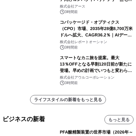
誕生
株式会社アース
3時間前
コパッケージド・オプティクス
（CPO）市場、2035年28億8,700万米
ドルへ拡大、CAGR36.2％｜AIデータ
センター・高速光通信需要が成長を加
株式会社レポートオーシャン
速
3時間前
スマートなカニ旅を提案。最大
13％OFFとなる早割120日前が新たに
登場。早めの計画でいつもと変わらぬ
大人の冬旅を。ー夕日ヶ浦温泉「佳松
株式会社アウルコーポレーション
苑 別邸ふうか」ー
3時間前
ライフスタイルの新着をもっと見る
ビジネスの新着
もっと見る
PFA酸精製装置の世界市場（2026年～