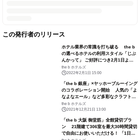
この発行者のリリース
ホテル業界の常識を打ち破る the b
の選べるホテルの利用スタイル「じぶ
んかって」 ご好評につき2月1日より
全店舗展開へ！
the b ホテルズ
2022年2月1日 15:00
「the b 銀座」×ヤッホーブルーイング
のコラボレーション開始 人気の「よ
なよなエール」など多彩なクラフトビ
ールをご用意 お好きな1本が選べる
the b ホテルズ
ウェルカムサービスを開始！
2021年12月21日 13:00
「the b 大阪 御堂筋」全館貸切プラ
ン 21階建て306室を最大30時間貸切
で自由にお使いいただける！ 「1日
100万円でホテルまるごと貸切プラ