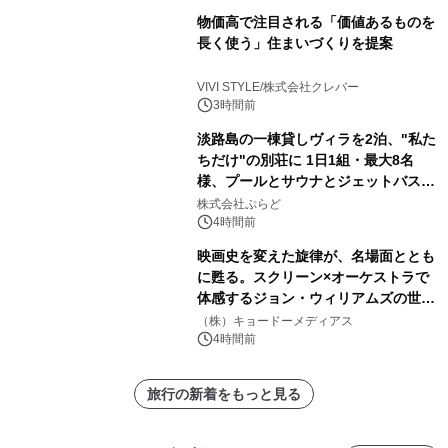
物価高で注目される「価値あるものを
長く使う」住まいづくりを提案
VIVI STYLE/株式会社クレバー
3時間前
淡路島の一棟貸しヴィラを2泊、"私た
ちだけ"の別荘に 1日1組・最大8名
様、プールとサウナとジェットバス付
きで Villa Mon Temps AWAJIの連泊
株式会社ぷらど
素泊りプラン
4時間前
映画史を変えた旋律が、名場面ととも
に甦る。スクリーン×オーケストラで
体感するジョン・ウィリアムズの世
界。ジョン・ウィリアムズ：シネマ・
（株）キョードーメディアス
スペクタキュラー・コンサート 開催決
4時間前
定！
旅行の新着をもっと見る