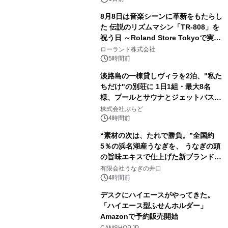
8月8日は音楽シーンに革新をもたらし
た 伝説のリズムマシン「TR-808」を
祝う日 ～Roland Store Tokyoで実機
2
を展示しての 記念キャンペーンを開
ローランド株式会社
催 英国ラジオ「NTS」の 特別プログ
5時間前
ラムや、「TR-808」を愛する伝説的
淡路島の一棟貸しヴィラを2泊、"私た
アーティストを フィーチャーしたアニ
ちだけ"の別荘に 1日1組・最大8名
メーションを公開～
様、プールとサウナとジェットバス付
3
きで Villa Mon Temps AWAJIの連泊
株式会社ぷらど
素泊りプラン
4時間前
“素材の次は、たれで勝負。”全国約
5％の浜名湖産うなぎを、 うなぎの頭
の旨味エキスで仕上げた新ブランド
4
「井口の誉」誕生
有限会社うなぎの井口
4時間前
デスクにハイエースがやってきた。
「ハイエース型ふせんホルダー」
Amazonで予約販売開始
5