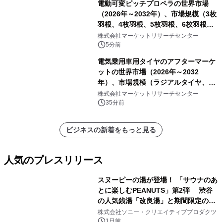
電動可変ピッチプロペラの世界市場
（2026年～2032年）、市場規模（3枚
羽根、4枚羽根、5枚羽根、6枚羽根、
その他）・分析レポートを発表
株式会社マーケットリサーチセンター
5分前
電気乗用車用タイヤのアフターマーケ
ットの世界市場（2026年～2032
年）、市場規模（ラジアルタイヤ、サ
イドウォール補強タイヤ、その他）・
株式会社マーケットリサーチセンター
分析レポートを発表
35分前
ビジネスの新着をもっと見る
人気のプレスリリース
スヌーピーの湯が登場！ 「サウナのあ
とに楽しむPEANUTS」第2弾 渋谷
の人気銭湯「改良湯」と期間限定のコ
1
ラボレーション サウナイキタイコラ
株式会社ソニー・クリエイティブプロダクツ
ボグッズも発売決定！
1日前