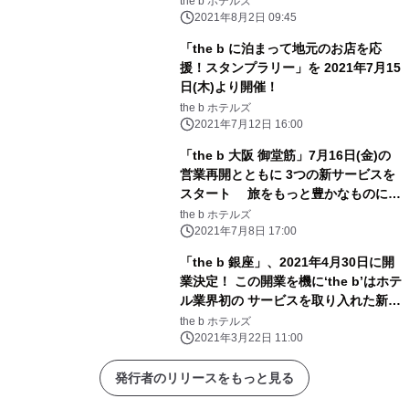
the b ホテルズ
ン」販売開始
2021年8月2日 09:45
「the b に泊まって地元のお店を応
援！スタンプラリー」を 2021年7月15
日(木)より開催！
the b ホテルズ
2021年7月12日 16:00
「the b 大阪 御堂筋」7月16日(金)の
営業再開とともに 3つの新サービスを
スタート 旅をもっと豊かなものに
「夜か朝 選べる2つのゴールデンアワ
the b ホテルズ
ー」 滞在時間を自由にデザインする
2021年7月8日 17:00
新予約システム「じぶんかって」 清
「the b 銀座」、2021年4月30日に開
掃スタッフも女性限定！こだわりの
業決定！ この開業を機に‘the b’はホテ
「あんしんレディースフロア」
ル業界初の サービスを取り入れた新た
な取り組みを提供開始
the b ホテルズ
2021年3月22日 11:00
発行者のリリースをもっと見る