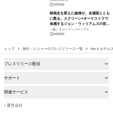
CAMSHOP.JP
3時間前
映画史を変えた旋律が、名場面ととも
に甦る。スクリーン×オーケストラで
体感するジョン・ウィリアムズの世
6
界。ジョン・ウィリアムズ：シネマ・
（株）キョードーメディアス
スペクタキュラー・コンサート 開催決
4時間前
定！
トップ
旅行・レジャーのプレスリリース一覧
the b ホテル
プレスリリース配信
サポート
関連サービス
•
運営会社