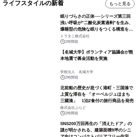
ライフスタイルの新着
もっと見る
眠りづらさの正体──シリーズ第三回
浅い呼吸が"二酸化炭素過剰"を生み、
爆睡型の危険な眠りをつくる構造を解
説
トラタニ株式会社
2時間前
【名城大学】ボランティア協議会が熊
本地震で募金活動を実施
学校法人 名城大学
2時間前
北前船の歴史が息づく港町・三国湊で
上質な滞在を 「オーベルジュほまち
三國湊」 1泊2食付の旅行商品を発売
株式会社ぷらど
2時間前
SNS200万回再生の「消えたドア」の
謎が明かされる、建築面積9坪のシニ
ア向けコンパクトバリアフリー住宅が