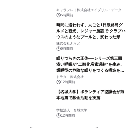
キャラフレ｜株式会社エイプリル・データ・
デザインズ
5時間前
時間に追われず、丸ごと1日淡路島グ
ルメと観光、レジャー施設で クラブハ
ウスのようなプールと、変わった形の
サウナも 「THE BOXY AWAJI」のお
株式会社ぷらど
得な素泊まり連泊プランで
6時間前
眠りづらさの正体──シリーズ第三回
浅い呼吸が"二酸化炭素過剰"を生み、
爆睡型の危険な眠りをつくる構造を解
説
トラタニ株式会社
12時間前
【名城大学】ボランティア協議会が熊
本地震で募金活動を実施
学校法人 名城大学
12時間前