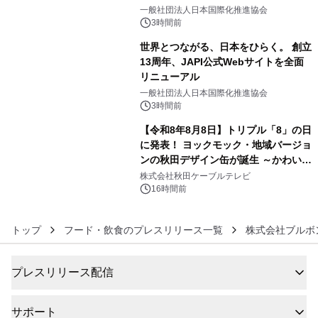
4
をリリース
一般社団法人日本国際化推進協会
3時間前
世界とつながる、日本をひらく。 創立
13周年、JAPI公式Webサイトを全面
リニューアル
5
一般社団法人日本国際化推進協会
3時間前
【令和8年8月8日】トリプル「8」の日
に発表！ ヨックモック・地域バージョ
ンの秋田デザイン缶が誕生 ～かわいい
6
秋田犬の子犬と秋田の四季と名所を巡
株式会社秋田ケーブルテレビ
るパッケージ～ 9月1日(火)秋田県内で
16時間前
販売開始
トップ
フード・飲食のプレスリリース一覧
株式会社ブルボ
プレスリリース配信
サポート