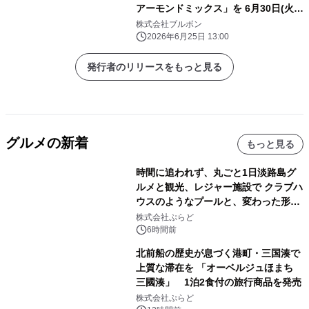
アーモンドミックス」を 6月30日(火)
に新発売！
株式会社ブルボン
2026年6月25日 13:00
発行者のリリースをもっと見る
グルメの新着
もっと見る
時間に追われず、丸ごと1日淡路島グ
ルメと観光、レジャー施設で クラブハ
ウスのようなプールと、変わった形の
サウナも 「THE BOXY AWAJI」のお
株式会社ぷらど
得な素泊まり連泊プランで
6時間前
北前船の歴史が息づく港町・三国湊で
上質な滞在を 「オーベルジュほまち
三國湊」 1泊2食付の旅行商品を発売
株式会社ぷらど