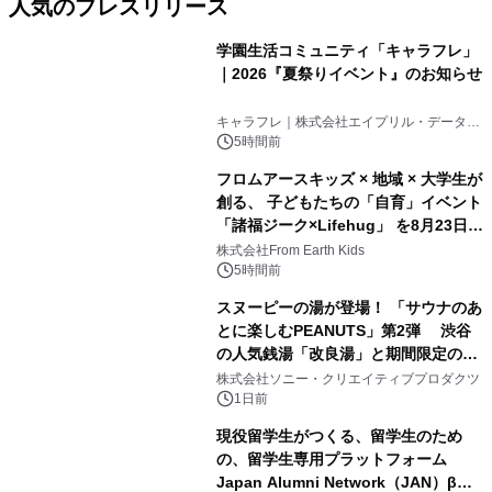
人気のプレスリリース
学園生活コミュニティ「キャラフレ」
｜2026『夏祭りイベント』のお知らせ
1
キャラフレ｜株式会社エイプリル・データ・
デザインズ
5時間前
フロムアースキッズ × 地域 × 大学生が
創る、 子どもたちの「自育」イベント
「諸福ジーク×Lifehug」 を8月23日
2
(日)開催
株式会社From Earth Kids
5時間前
スヌーピーの湯が登場！ 「サウナのあ
とに楽しむPEANUTS」第2弾 渋谷
の人気銭湯「改良湯」と期間限定のコ
3
ラボレーション サウナイキタイコラ
株式会社ソニー・クリエイティブプロダクツ
ボグッズも発売決定！
1日前
現役留学生がつくる、留学生のため
の、留学生専用プラットフォーム
Japan Alumni Network（JAN）β版