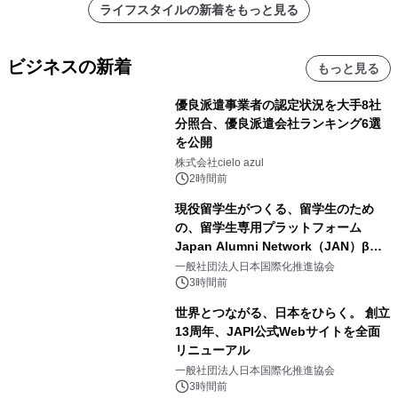
ライフスタイルの新着をもっと見る
ビジネスの新着
もっと見る
優良派遣事業者の認定状況を大手8社
分照合、優良派遣会社ランキング6選
を公開
株式会社cielo azul
2時間前
現役留学生がつくる、留学生のため
の、留学生専用プラットフォーム
Japan Alumni Network（JAN）β版
をリリース
一般社団法人日本国際化推進協会
3時間前
世界とつながる、日本をひらく。 創立
13周年、JAPI公式Webサイトを全面
リニューアル
一般社団法人日本国際化推進協会
3時間前