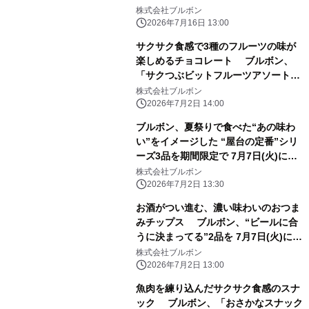
7月21日(火)に新発売！
株式会社ブルボン
2026年7月16日 13:00
サクサク食感で3種のフルーツの味が
楽しめるチョコレート ブルボン、
「サクつぶビットフルーツアソート」
を期間限定で 7月7日(火)に新発売！
株式会社ブルボン
2026年7月2日 14:00
ブルボン、夏祭りで食べた“あの味わ
い”をイメージした “屋台の定番”シリ
ーズ3品を期間限定で 7月7日(火)に新
発売！
株式会社ブルボン
2026年7月2日 13:30
お酒がつい進む、濃い味わいのおつま
みチップス ブルボン、“ビールに合
うに決まってる”2品を 7月7日(火)にコ
ンビニエンスストア先行で新発売！
株式会社ブルボン
2026年7月2日 13:00
魚肉を練り込んだサクサク食感のスナ
ック ブルボン、「おさかなスナック