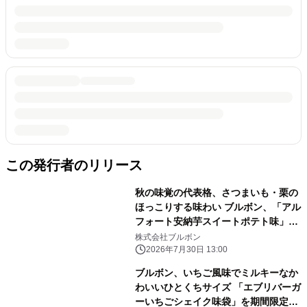
この発行者のリリース
秋の味覚の代表格、さつまいも・栗の
ほっこりする味わい ブルボン、「アル
フォート安納芋スイートポテト味」な
ど 8品を期間限定で8月4日(火)に販売
株式会社ブルボン
開始！
2026年7月30日 13:00
ブルボン、いちご風味でミルキーなか
わいいひとくちサイズ 「エブリバーガ
ーいちごシェイク味袋」を期間限定で