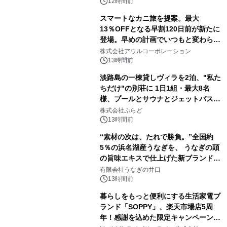
12時間前
スマートなカニ旅を提案。最大
13％OFFとなる早割120日前が新たに
登場。早めの計画でいつもと変わらぬ
大人の冬旅を。ー夕日ヶ浦温泉「佳松
株式会社アウルコーポレーション
苑 別邸ふうか」ー
13時間前
淡路島の一棟貸しヴィラを2泊、"私た
ちだけ"の別荘に 1日1組・最大8名
様、プールとサウナとジェットバス付
きで Villa Mon Temps AWAJIの連泊
株式会社ぷらど
素泊りプラン
13時間前
“素材の次は、たれで勝負。”全国約
5％の浜名湖産うなぎを、 うなぎの頭
の旨味エキスで仕上げた新ブランド
「井口の誉」誕生
有限会社うなぎの井口
13時間前
暮らしをもっと便利にする生活家電ブ
ランド「SOPPY」、楽天市場店5周
年！感謝を込めた限定キャンペーンを