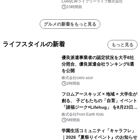
8月10日より開催
LivelyLifeライブリーライフ株式会社
15時間前
グルメの新着をもっと見る
ライフスタイルの新着
もっと見る
優良派遣事業者の認定状況を大手8社
分照合、優良派遣会社ランキング6選
を公開
株式会社cielo azul
2時間前
フロムアースキッズ × 地域 × 大学生が
創る、 子どもたちの「自育」イベント
「諸福ジーク×Lifehug」 を8月23日
(日)開催
株式会社From Earth Kids
5時間前
学園生活コミュニティ「キャラフレ」
｜2026『夏祭りイベント』のお知らせ