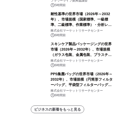
フラワーライフ振興協議会
5時間前
耐性基準の世界市場（2026年～2032
年）、市場規模（国家標準、一級標
準、二級標準、作業標準）・分析レポ
ートを発表
株式会社マーケットリサーチセンター
6時間前
スキンケア製品パッケージングの世界
市場（2026年～2032年）、市場規模
（ガラス包装、金属包装、プラスチッ
ク包装、その他）・分析レポートを発
株式会社マーケットリサーチセンター
表
6時間前
PPS集塵バッグの世界市場（2026年～
2032年）、市場規模（円筒形フィルタ
ーバッグ、平袋型フィルターバッグ、
プリーツフィルターバッグ、その
株式会社マーケットリサーチセンター
他）・分析レポートを発表
6時間前
ビジネスの新着をもっと見る