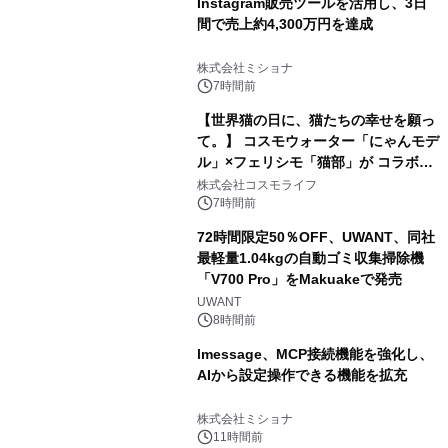
Instagram販売ツールを活用し、3日
間で売上約4,300万円を達成
株式会社ミショナ
7時間前
【世界猫の日に、猫たちの幸せを願っ
て。】 コスモウォーター「にゃんモデ
ル」×フェリシモ「猫部」が コラボキ
ャンペーンを実施
株式会社コスモライフ
7時間前
72時間限定50％OFF、UWANT、同社
最軽量1.04kgの自動ゴミ収集掃除機
「V700 Pro」をMakuakeで発売
UWANT
8時間前
lmessage、MCP接続機能を強化し、
AIから設定操作できる機能を拡充
株式会社ミショナ
11時間前