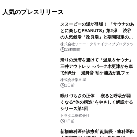
人気のプレスリリース
スヌーピーの湯が登場！ 「サウナのあ
とに楽しむPEANUTS」第2弾 渋谷
の人気銭湯「改良湯」と期間限定のコ
1
ラボレーション サウナイキタイコラ
株式会社ソニー・クリエイティブプロダクツ
ボグッズも発売決定！
13時間前
帰りの渋滞を避けて「温泉＆サウナ」
三井アウトレットパーク木更津から車
で約5分 湯舞音 袖ケ浦店が夏フェア
2
メニューを提供
株式会社楽久屋
1日前
眠りづらさの正体──寝ると呼吸が弱
くなる"体の構造"をやさしく解説する
シリーズ第1回
3
トラタニ株式会社
1日前
新橋歯科医科診療所 副院長・歯科医師