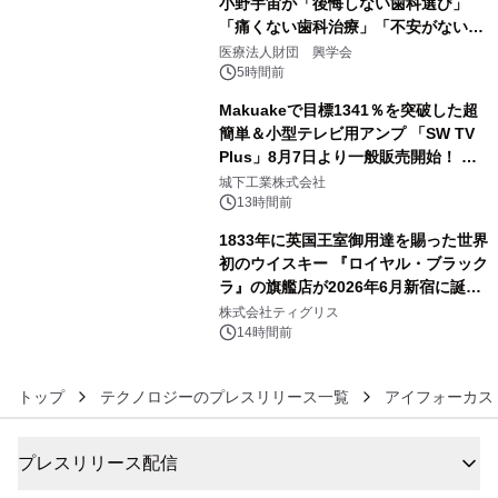
小野宇宙が「後悔しない歯科選び」
「痛くない歯科治療」「不安がない治
4
療計画」をテーマに専門監修
医療法人財団 興学会
5時間前
Makuakeで目標1341％を突破した超
簡単＆小型テレビ用アンプ 「SW TV
Plus」8月7日より一般販売開始！ ケ
5
ーブル1本つなぐだけ、テレビの音が
城下工業株式会社
ぐっと豊かに
13時間前
1833年に英国王室御用達を賜った世界
初のウイスキー 『ロイヤル・ブラック
ラ』の旗艦店が2026年6月新宿に誕
6
生 バカルディ ジャパンと連携した
株式会社ティグリス
没入型バー「BAR Arca」
14時間前
トップ
テクノロジーのプレスリリース一覧
アイフォーカス
プレスリリース配信