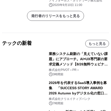
アイフォーカス・ネットワーク株式会社
2020年9月10日 11:00
発行者のリリースをもっと見る
テックの新着
もっと見る
業務システム刷新の「見えていない課
題」にアプローチ。AI×UX専門家の要
求定義メソッド【8/26無料ウェビナ
ー】株式会社PIVOT
株式会社PIVOT＜PR＞
3時間前
2026年を代表するSaaS導入事例を募
集 「SUCCESS STORY AWARD
2026 Autumn byデジタル化の窓口」
開催
株式会社クリエイティブバンク
7時間前