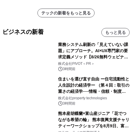
テックの新着をもっと見る
ビジネスの新着
もっと見る
業務システム刷新の「見えていない課
題」にアプローチ。AI×UX専門家の要
求定義メソッド【8/26無料ウェビナ
ー】株式会社PIVOT
株式会社PIVOT＜PR＞
3時間前
住まいを選び直す自由 ー住宅流動性と
人生設計の経済学ー （第４回：取引の
重さの経済学──情報・信頼・制度を
PropTechはどう組み替えるか）｜
株式会社property technologies
PropTech-Lab
3時間前
熊本産胡蝶蘭×富山産ジニア「花でつ
ながる希望の輪」 熊本復興支援チャリ
ティーワークショップを8月9日、富
山・射水で開催