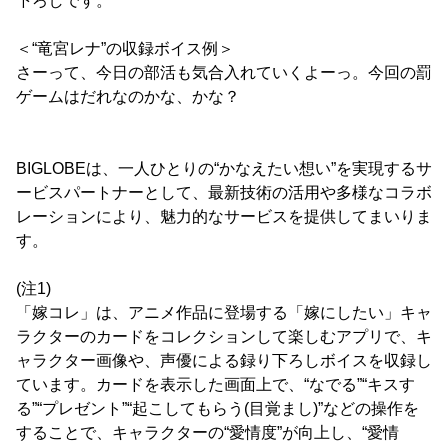
下ろしです。
＜“竜宮レナ”の収録ボイス例＞
さーって、今日の部活も気合入れていくよーっ。今回の罰
ゲームはだれなのかな、かな？
BIGLOBEは、一人ひとりの“かなえたい想い”を実現するサ
ービスパートナーとして、最新技術の活用や多様なコラボ
レーションにより、魅力的なサービスを提供してまいりま
す。
(注1)
「嫁コレ」は、アニメ作品に登場する「嫁にしたい」キャ
ラクターのカードをコレクションして楽しむアプリで、キ
ャラクター画像や、声優による録り下ろしボイスを収録し
ています。カードを表示した画面上で、“なでる”“キスす
る”“プレゼント”“起こしてもらう(目覚まし)”などの操作を
することで、キャラクターの“愛情度”が向上し、“愛情