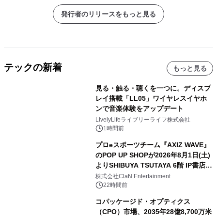
発行者のリリースをもっと見る
テックの新着
もっと見る
見る・触る・聴くを一つに。ディスプ
レイ搭載「LL05」ワイヤレスイヤホ
ンで音楽体験をアップデート
LivelyLifeライブリーライフ株式会社
1時間前
プロeスポーツチーム『AXIZ WAVE』
のPOP UP SHOPが2026年8月1日(土)
よりSHIBUYA TSUTAYA 6階 IP書店で
開催決定！！
株式会社ClaN Entertainment
22時間前
コパッケージド・オプティクス
（CPO）市場、2035年28億8,700万米