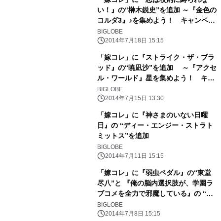
い！』の“榊木鋭史”を追加 ～『金色の
コルダ3』♪を集めよう！ キャンペー
ンも実施～
BIGLOBE
2014年7月18日 15:15
「嫁コレ」に『ストライク・ザ・ブラ
ッド』の“暁凪沙”を追加 ～『アクセ
ル・ワールド』星を集めよう！ キャ
ンペーンも実施～
BIGLOBE
2014年7月15日 13:30
「嫁コレ」に『神さまのいない日曜
日』の “ディー・エンジー・ストラト
ミットス”を追加
BIGLOBE
2014年7月11日 15:15
「嫁コレ」に『弱虫ペダル』の“東堂
尽八”と 『俺の脳内選択肢が、学園ラ
ブコメを全力で邪魔している』の “遊
王子謳歌”を追加
BIGLOBE
2014年7月8日 15:15