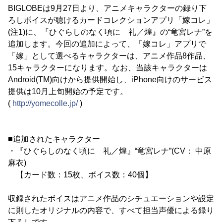
BIGLOBEは9月27日より、アニメキャラクターの録り下
ろしボイスが聴けるカードコレクションアプリ「嫁コレ」
(注1)に、『ひぐらしのなく頃に 礼／煌』の“竜宮レナ”を
追加します。今回の追加によって、「嫁コレ」アプリで
「嫁」として選べるキャラクターは、アニメ作品8作品、
15キャラクターになります。なお、当該キャラクターは
Android(TM)向けから提供開始し、iPhone向けのサービス
提供は10月上旬開始の予定です。
(
http://yomecolle.jp/
)
■追加されたキャラクター
・『ひぐらしのなく頃に 礼／煌』“竜宮レナ”(CV： 中原
麻衣)
【カード数：15枚、ボイス数：40個】
収録されたボイスはアニメ作品のシチュエーションや設定
に則したオリジナルの内容で、すべて担当声優による録り