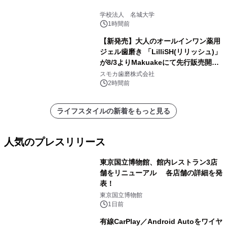
学校法人 名城大学
1時間前
【新発売】大人のオールインワン薬用
ジェル歯磨き 「LilliSH(リリッシュ)」
が8/3よりMakuakeにて先行販売開
始！
スモカ歯磨株式会社
2時間前
ライフスタイルの新着をもっと見る
人気のプレスリリース
東京国立博物館、館内レストラン3店
舗をリニューアル 各店舗の詳細を発
表！
1
東京国立博物館
1日前
有線CarPlay／Android Autoをワイヤ