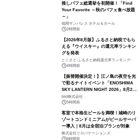
推しパフェ総選挙を初開催！「Find
Your Favorite ～秋のパフェ食べ放題
～」
福岡サンパレス ホテル＆ホール
2時間前
【2026年8月版】ふるさと納税でもら
える『ウイスキー』の還元率ランキン
グを発表
とくさと-ふるさと納税還元率ランキング-
4時間前
【振替開催決定！】江ノ島の夜空を光
で彩るナイトイベント「ENOSHIMA
SKY LANTERN NIGHT 2026」8月22
日(土)振替開催＆受付スタート！
biid株式会社
5時間前
客室で本格生ビールを満喫！城崎のリ
ゾートコンドミニアムがビールサーバ
ー導入｜8月は全宿泊プランが対象
株式会社リロバケーションズ
6時間前