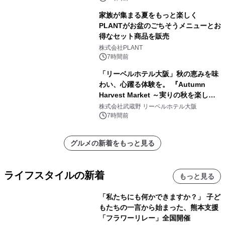
家族が集まる夏をもっと楽しく
PLANTがお盆のごちそうメニューとお
得なセット商品を販売
株式会社PLANT
7時間前
「リーベルホテル大阪」秋の恵みを味
わい、心躍る体験を。 『Autumn
Harvest Market ～実りの秋を楽しむ
ディナー&スイーツビュッフェ～』を9
株式会社武蔵野 リーベルホテル大阪
月18日より開催！
7時間前
グルメの新着をもっと見る
ライフスタイルの新着
もっと見る
「私たちにも何かできますか？」 子ど
もたちの一言から始まった、熊本支援
「フラワーリレー」全国開催