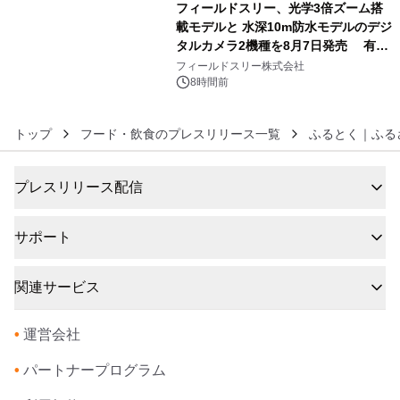
フィールドスリー、光学3倍ズーム搭
載モデルと 水深10m防水モデルのデジ
タルカメラ2機種を8月7日発売 有効
6
約1300万画素、用途別に選べるコンデ
フィールドスリー株式会社
ジ新登場
8時間前
トップ
フード・飲食のプレスリリース一覧
ふるとく｜ふる
プレスリリース配信
サポート
関連サービス
•
運営会社
•
パートナープログラム