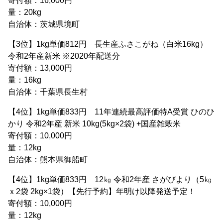
寄付額：16,000円
量：20kg
自治体：茨城県境町
【3位】1kg単価812円 長生産ふさこがね（白米16kg）
令和2年産新米 ※2020年配送分
寄付額：13,000円
量：16kg
自治体：千葉県長生村
【4位】1kg単価833円 11年連続最高評価特A受賞 ひのひ
かり 令和2年産 新米 10kg(5kg×2袋) +国産雑穀米
寄付額：10,000円
量：12kg
自治体：熊本県御船町
【4位】1kg単価833円 12㎏ 令和2年産 さがびより（5㎏
ｘ2袋 2kg×1袋）【先行予約】年明け以降発送予定！
寄付額：10,000円
量：12kg