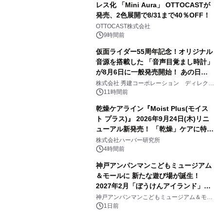
レス化 「Mini Aura」 OTTOCASTが
発売、2色展開で8/31まで40％OFF！
2
OTTOCAST株式会社
9時間前
仮面ライダー55周年記念！オリジナル
音源を搭載した 「音声目覚まし時計」
が8月6日に一般発売開始！ あの日の
3
大興奮が今甦る
株式会社 秀建コーポレーション ディレクト
アートギャラリー
11時間前
乾燥ケアライン『Moist Plus(モイス
ト プラス)』 2026年9月24日(木)リニ
ューアル新発売！ 「乾燥」ケアに特化
4
し、ライン使いで潤いに満ちた肌へ
株式会社ハーバー研究所
4時間前
神戸アンパンマンこどもミュージアム
＆モールに 新たな遊び場が誕生！
2027年2月「ぼうけんアイランド」が
5
オープン
神戸アンパンマンこどもミュージアム＆モー
ル
1日前