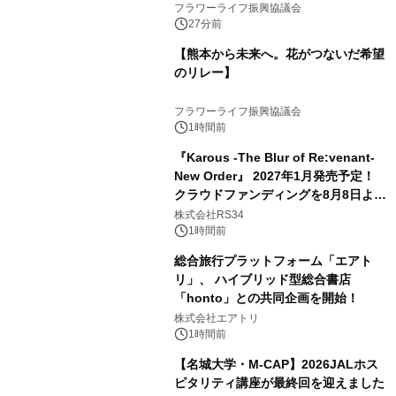
フラワーライフ振興協議会
27分前
【熊本から未来へ。花がつないだ希望
のリレー】
フラワーライフ振興協議会
1時間前
『Karous -The Blur of Re:venant-
New Order』 2027年1月発売予定！
クラウドファンディングを8月8日より
開始
株式会社RS34
1時間前
総合旅行プラットフォーム「エアト
リ」、 ハイブリッド型総合書店
「honto」との共同企画を開始！
株式会社エアトリ
1時間前
【名城大学・M-CAP】2026JALホス
ピタリティ講座が最終回を迎えました