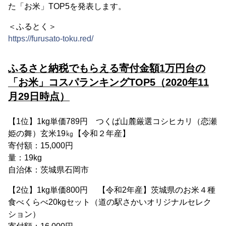
た「お米」TOP5を発表します。
＜ふるとく＞
https://furusato-toku.red/
ふるさと納税でもらえる寄付金額1万円台の
「お米」コスパランキングTOP5（2020年11
月29日時点）
【1位】1kg単価789円 つくば山麓厳選コシヒカリ（恋瀬
姫の舞）玄米19㎏【令和２年産】
寄付額：15,000円
量：19kg
自治体：茨城県石岡市
【2位】1kg単価800円 【令和2年産】茨城県のお米４種
食べくらべ20kgセット（道の駅さかいオリジナルセレク
ション）