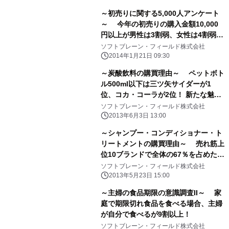
～初売りに関する5,000人アンケート
～ 今年の初売りの購入金額10,000
円以上が男性は3割弱、女性は4割弱
初売り情報の収集は20代、30代ではイ
ソフトブレーン・フィールド株式会社
ンターネットがトップ、 40代以降で
2014年1月21日 09:30
は折込チラシが半数
～炭酸飲料の購買理由～ ペットボト
ル500ml以下は三ツ矢サイダーが1
位、コカ・コーラが2位！ 新たな魅力
や価値で新ブランドも上位にランクイ
ソフトブレーン・フィールド株式会社
ン！
2013年6月3日 13:00
～シャンプー・コンディショナー・ト
リートメントの購買理由～ 売れ筋上
位10ブランドで全体の67％を占めた！
購入した理由を分析すると、特徴の違
ソフトブレーン・フィールド株式会社
いが浮き彫りに！
2013年5月23日 15:00
～主婦の食品期限の意識調査II～ 家
庭で期限切れ食品を食べる場合、主婦
が自分で食べるが9割以上！
ソフトブレーン・フィールド株式会社