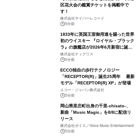
区花火会の鑑賞チケットを掲載中で
す！
株式会社サイバーレコード
5分前
1833年に英国王室御用達を賜った世界
初のウイスキー 『ロイヤル・ブラック
ラ』の旗艦店が2026年6月新宿に誕
生 バカルディ ジャパンと連携した
株式会社ティグリス
没入型バー「BAR Arca」
5分前
ECCO独自の歩行テクノロジー
「RECEPTOR(R)」誕生25周年 最新
モデル「RECEPTOR(R) XP」が登場
エコー・ジャパン株式会社
5分前
岡山県里庄町出身の千里-chisato-、
新曲「Music Magic」を8/8に配信リ
リース
株式会社ボイス／Voice Music Entertainment
5分前