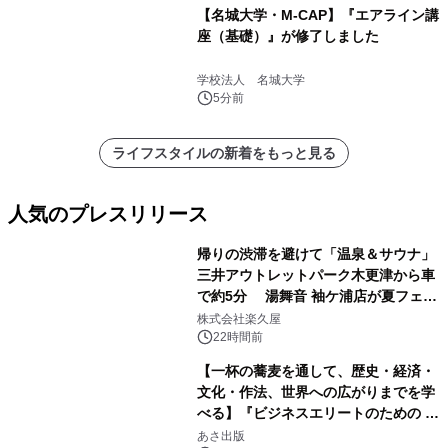
【名城大学・M-CAP】『エアライン講
座（基礎）』が修了しました
学校法人 名城大学
5分前
ライフスタイルの新着をもっと見る
人気のプレスリリース
帰りの渋滞を避けて「温泉＆サウナ」
三井アウトレットパーク木更津から車
で約5分 湯舞音 袖ケ浦店が夏フェア
1
メニューを提供
株式会社楽久屋
22時間前
【一杯の蕎麦を通して、歴史・経済・
文化・作法、世界への広がりまでを学
べる】『ビジネスエリートのための 教
2
養としての蕎麦』2026年8月25日
あさ出版