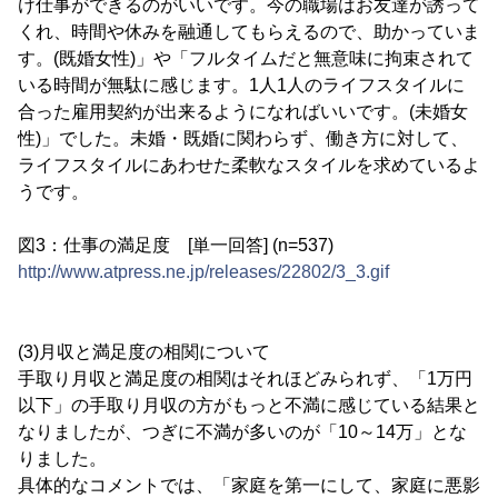
け仕事ができるのがいいです。今の職場はお友達が誘って
くれ、時間や休みを融通してもらえるので、助かっていま
す。(既婚女性)」や「フルタイムだと無意味に拘束されて
いる時間が無駄に感じます。1人1人のライフスタイルに
合った雇用契約が出来るようになればいいです。(未婚女
性)」でした。未婚・既婚に関わらず、働き方に対して、
ライフスタイルにあわせた柔軟なスタイルを求めているよ
うです。
図3：仕事の満足度 [単一回答] (n=537)
http://www.atpress.ne.jp/releases/22802/3_3.gif
(3)月収と満足度の相関について
手取り月収と満足度の相関はそれほどみられず、「1万円
以下」の手取り月収の方がもっと不満に感じている結果と
なりましたが、つぎに不満が多いのが「10～14万」とな
りました。
具体的なコメントでは、「家庭を第一にして、家庭に悪影