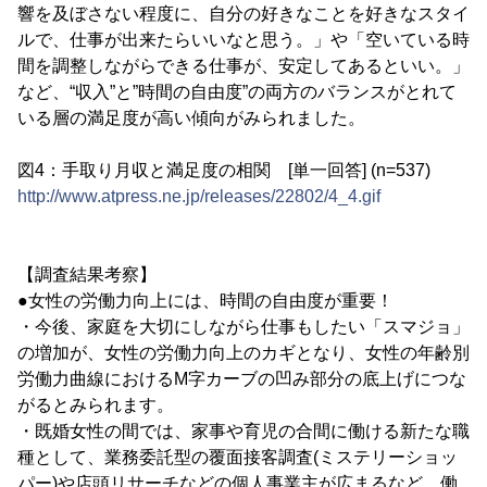
響を及ぼさない程度に、自分の好きなことを好きなスタイ
ルで、仕事が出来たらいいなと思う。」や「空いている時
間を調整しながらできる仕事が、安定してあるといい。」
など、“収入”と”時間の自由度”の両方のバランスがとれて
いる層の満足度が高い傾向がみられました。
図4：手取り月収と満足度の相関 [単一回答] (n=537)
http://www.atpress.ne.jp/releases/22802/4_4.gif
【調査結果考察】
●女性の労働力向上には、時間の自由度が重要！
・今後、家庭を大切にしながら仕事もしたい「スマジョ」
の増加が、女性の労働力向上のカギとなり、女性の年齢別
労働力曲線におけるM字カーブの凹み部分の底上げにつな
がるとみられます。
・既婚女性の間では、家事や育児の合間に働ける新たな職
種として、業務委託型の覆面接客調査(ミステリーショッ
パー)や店頭リサーチなどの個人事業主が広まるなど、働