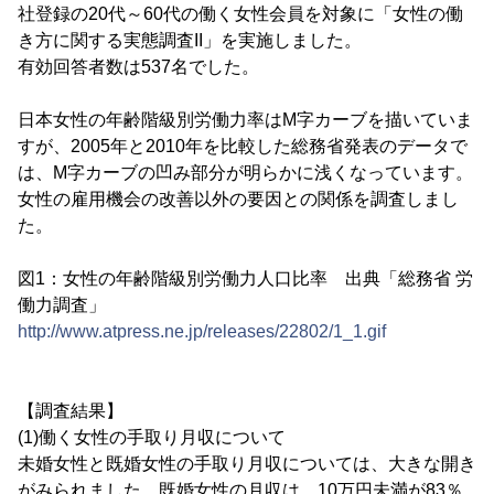
社登録の20代～60代の働く女性会員を対象に「女性の働
き方に関する実態調査II」を実施しました。
有効回答者数は537名でした。
日本女性の年齢階級別労働力率はM字カーブを描いていま
すが、2005年と2010年を比較した総務省発表のデータで
は、M字カーブの凹み部分が明らかに浅くなっています。
女性の雇用機会の改善以外の要因との関係を調査しまし
た。
図1：女性の年齢階級別労働力人口比率 出典「総務省 労
働力調査」
http://www.atpress.ne.jp/releases/22802/1_1.gif
【調査結果】
(1)働く女性の手取り月収について
未婚女性と既婚女性の手取り月収については、大きな開き
がみられました。既婚女性の月収は、10万円未満が83％