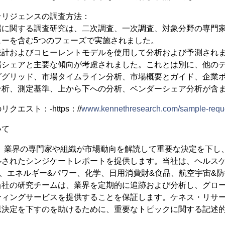
テリジェンスの調査方法：
場に関する調査研究は、二次調査、一次調査、対象分野の専門
ューを含む5つのフェーズで実施されました。
統計およびコヒーレントモデルを使用して分析および予測され
場シェアと主要な傾向が考慮されました。これとは別に、他の
ググリッド、市場タイムライン分析、市場概要とガイド、企業
分析、測定基準、上から下への分析、ベンダーシェア分析が含
エスト：-https：//
www.kennethresearch.com/sample-requ
いて
earchは、業界の専門家や組織が市場動向を解読して重要な決定を
されたシンジケートレポートを提供します。当社は、ヘルスケア
、エネルギー&パワー、化学、日用消費財&食品、航空宇宙&
当社の研究チームは、業界を定期的に追跡および分析し、グロ
ティングサービスを提供することを保証します。ケネス・リサ
思決定を下すのを助けるために、重要なトピックに関する記述