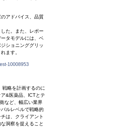
家のアドバイス、品質
ました。また、レポー
データモデルには、ベ
ポジショニンググリッ
まれます。
est-10008953
下し、戦略を計画するのに
&医薬品、ICTとテ
防衛など、幅広い業界
ーバルレベルで戦略的
ーチは、クライアント
的な洞察を捉えること