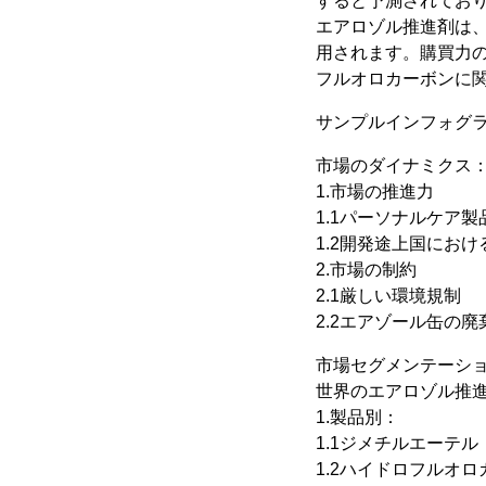
すると予測されており、
エアロゾル推進剤は
用されます。購買力
フルオロカーボンに
サンプルインフォグ
市場のダイナミクス
1.市場の推進力
1.1パーソナルケア
1.2開発途上国にお
2.市場の制約
2.1厳しい環境規制
2.2エアゾール缶の廃
市場セグメンテーシ
世界のエアロゾル推
1.製品別：
1.1ジメチルエーテル
1.2ハイドロフルオロ