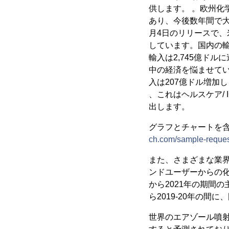
供します。 。欧州化
あり、今後数年間で大
月4日のリリースで、
しています。国内の輸出
輸入は2,745億ドル
中の経済を悩ませている
入は207億ドル増加
、これはヘルスケア/
出します。
グラフとチャートを含
ch.com/sample-reque
また、さまざまな業
ンドユーザーからの化
から2021年の期間の
ら2019-20年の
世界のエアゾール噴射剤