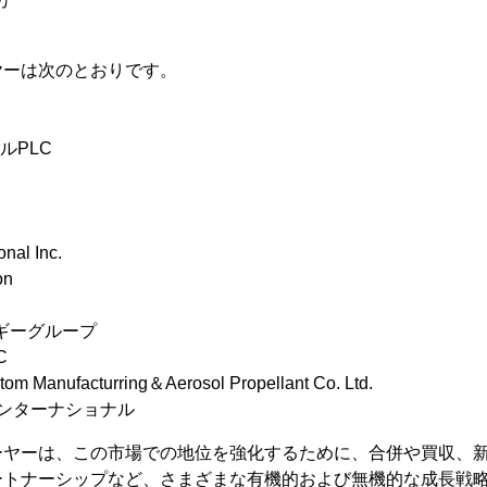
カ
ヤーは次のとおりです。
ルPLC
onal Inc.
on
ルギーグループ
C
tom Manufacturring＆Aerosol Propellant Co. Ltd.
インターナショナル
ーヤーは、この市場での地位を強化するために、合併や買収、
ートナーシップなど、さまざまな有機的および無機的な成長戦