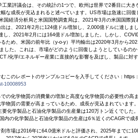
学工業評議会は、その統計の1つで、欧州は世界で2番目に大き
幅な成長が見込まれると述べています。US市場は急速に回復して
米国経済分析局と米国国勢調査局は、2021年3月の米国国際
は、2021年2月に124億ドル増加し、2,000億ドルに達し
に達し、2021年2月には164億ドル増加しました。しかし、COV
ため、米国の前年比（y-o-y）平均輸出は2020年3月から20
しました。これは、市場がどのように回復しようとしているの
 ICT /化学/エネルギー産業に直接的な影響を及ぼし、製品に
むこのレポートのサンプルコピーを入手してください：https：/
st-10008953
界での化学物質の消費量の増加と高度な化学物質の必要性の高
学物質の需要が高まっているため、成長が見込まれています。イ
主要化学製品と石油化学製品の生産量は120万トン近くでした。さ
間に、国内の化学製品と石油化学製品の生産は6％近くのCAGRで成
市場は2016年に64.0億米ドルと評価され、2025年までに10