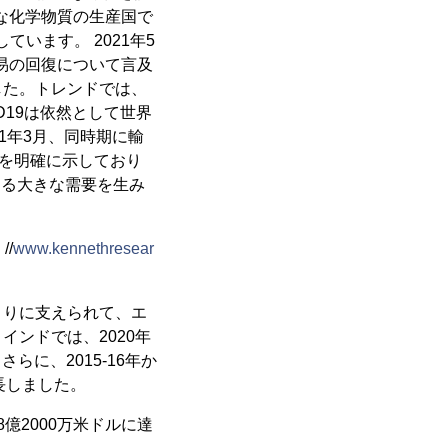
な化学物質の生産国で
います。 2021年5
貿易の回復について言及
ました。トレンドでは、
ID19は依然として世界
21年3月、同時期に輸
かを明確に示しており
対する大きな需要を生み
/
www.kennethresear
まりに支えられて、エ
ンドでは、2020年
らに、2015-16年か
長しました。
8億2000万米ドルに達