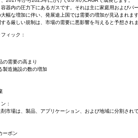
2017年から2025年にかけて6.0％のCAGRで成長します。
、容器内の圧力下にあるガスです。それは主に家庭用およびパ
の大幅な増加に伴い、発展途上国では需要の増加が見込まれま
関する厳しい規制は、市場の需要に悪影響を与えると予想され
ラフィック：
：
製品の需要の高まり
ける製造施設の数の増加
棄
ョン：
進剤市場は、製品、アプリケーション、および地域に分割され
カーボン