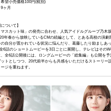
価格100円(税別)
ヶ月
開について】
ミマスカット味」の発売に合わせ、人気アイドルグループ乃木坂
020年春から放映しているCMの続編として、とある高校の演劇
今の自分が置かれている状況に悩んだり、葛藤したり励ましあ
て全6話のショートムービーを3日ごとに展開し、テレビはそのWe
、全6話公開後には、ロングムービーの「総集編」も公開を予
ゲットとしつつ、20代前半からも共感をいただけるストーリー
メージを重ねます。