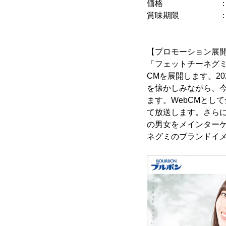
価格 ：希望小売
賞味期限 ：9
【プロモーション展
「フェットチーネグ
CMを展開します。2
を懐かしみながら、
ます。WebCMとし
て放送します。さらに
の男女をメインター
ネグミのブランドイ