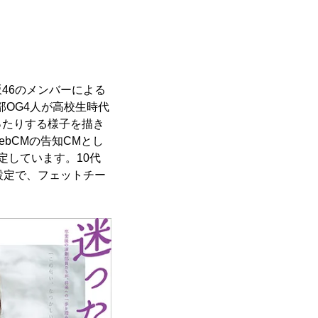
46のメンバーによる
部OG4人が高校生時代
ったりする様子を描き
bCMの告知CMとし
定しています。10代
設定で、フェットチー